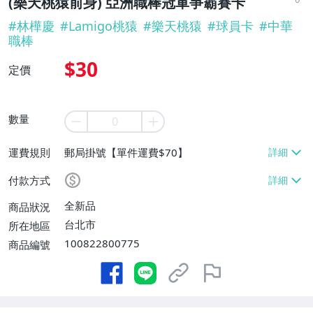
(樂天桃猿前身) 亞洲職棒冠軍爭霸賽卡
#
林樺慶
#
Lamigo桃猿
#
樂天桃猿
#
球員卡
#
中華
職棒
$30
定價
數量
運費規則
郵局掛號【單件運費$70】
付款方式
全新品
商品狀況
台北市
所在地區
100822800775
商品編號