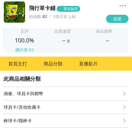
飛行草卡鋪
實名驗證
粉絲數
82
2個月前上線
追蹤
-
-
正評
出貨速度
未出貨率
100.0%
--
--
天
總評價
83
-
首頁主打
商品分類
直播影片
-
2
偶像、球員卡與郵幣
球員卡/其他收藏卡
棒球卡/職棒卡