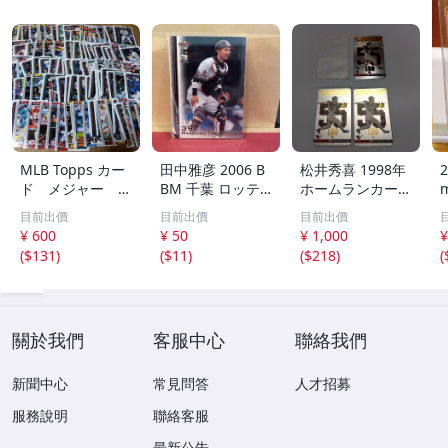
MLB Topps カー
田中雅彦 2006 B
松井秀喜 1998年
2
ド メジャー 1
BM 千葉 ロッテ
ホームランカード
00枚 2
マリーンズ トレ
150号 記念カード
m
目前出價
目前出價
目前出價
カ プロ野球 カー
3枚セット 読売ジ
h
¥ 600
¥ 50
¥ 1,000
¥
ド M37 スポーツ
ャイアンツ 日本
(
$131
)
(
$11
)
(
$218
)
(
アスリート トレ
テレビ 劇空間プ
ーディングカード
ロ野球
NPB
關於我們
客服中心
聯絡我們
新聞中心
常見問答
人才招募
服務說明
聯絡客服
最新公告