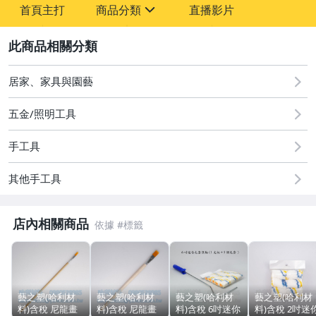
首頁主打
商品分類
直播影片
sign
2
圖書/影音/文具
汽機車精品百貨
居家、家具與園藝
居家、家具與園藝
五金/照明工具
玩具、模型與公仔
手工具
手錶與飾品配件
其他手工具
運動、戶外與休閒
店內相關商品
藝之塑(哈利材
藝之塑(哈利材
藝之塑(哈利材
藝之塑(哈利材
料)含稅 尼龍畫
料)含稅 尼龍畫
料)含稅 6吋迷你
料)含稅 2吋迷