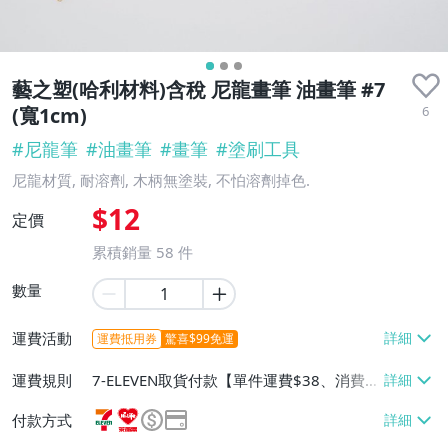
藝之塑(哈利材料)含稅 尼龍畫筆 油畫筆 #7
6
(寬1cm)
#
尼龍筆
#
油畫筆
#
畫筆
#
塗刷工具
尼龍材質, 耐溶劑, 木柄無塗裝, 不怕溶劑掉色.
$12
定價
累積銷量
58
件
數量
運費活動
運費抵用券
驚喜$99免運
運費規則
7-ELEVEN取貨付款【單件運費$38、消費滿
$20000免運費】、7-ELEVEN取貨不付款
付款方式
【單件運費$38、消費滿$20000免運