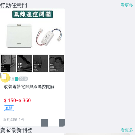
行動任意門
看更多
雁渟屋
改裝電器電燈無線遙控開關
$ 150
~
$ 360
直購
近期銷量 4 件
賣家最新刊登
看更多