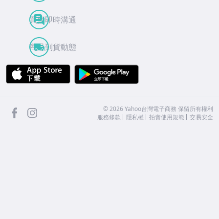
買賣即時溝通
商品到貨動態
APP Store
Google Play
facebook
Instagram
©
2026
Yahoo台灣電子商務 保留所有權利
服務條款
隱私權
拍賣使用規範
交易安全