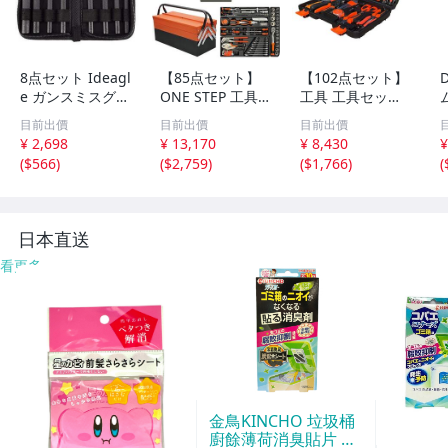
8点セット Ideagl
【85点セット】
【102点セット】
e ガンスミスグリ
ONE STEP 工具
工具 工具セット
ップロールピンポ
ツールセット ガ
軍手付き ホーム
目前出價
目前出價
目前出價
ンチツールセット
レージツール 鉄
ツール 【JAPAN
¥ 2,698
¥ 13,170
¥ 8,430
¥
ピンポンチセット
製ケース 整備工
BRAND】y
(
$566
)
(
$2,759
)
(
$1,766
)
(
木工機械の修理お
具セット ホーム
よび工芸用 本体
ツールセット ソ
にサ
ケッwb
日本直送
看更多
金鳥KINCHO 垃圾桶
廚餘薄荷消臭貼片 約