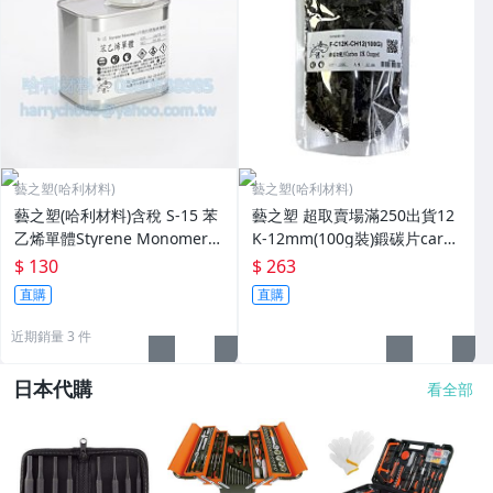
藝之塑(哈利材料)
藝之塑(哈利材料)
藝之塑(哈利材料)含稅 S-15 苯
藝之塑 超取賣場滿250出貨12
乙烯單體Styrene Monomere
K-12mm(100g裝)鍛碳片carb
(500ML) 不飽合聚酯稀釋劑
on chopped空力套件碳纖強
$ 130
$ 263
化包覆工藝
直購
直購
近期銷量 3 件
日本代購
看全部