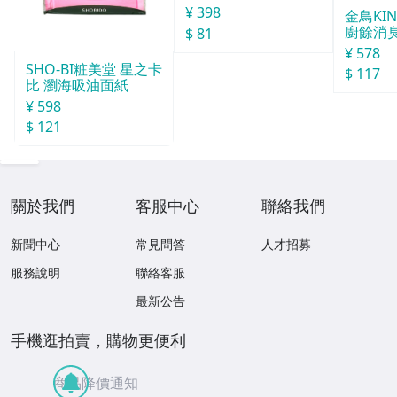
30天分
¥ 398
金鳥KI
廚餘消臭
$ 81
分
¥ 578
SHO-BI粧美堂 星之卡
$ 117
比 瀏海吸油面紙
¥ 598
$ 121
關於我們
客服中心
聯絡我們
新聞中心
常見問答
人才招募
服務說明
聯絡客服
最新公告
手機逛拍賣，購物更便利
商品降價通知