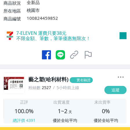
費】、萊爾富取貨付款【單件運費$60、消
全新品
商品狀況
費滿$20000免運費】、宅配/貨運【單件運
桃園市
所在地區
費$100、消費滿$20000免運費】、郵局掛
100824459852
商品編號
號【單件運費$150、消費滿$20000免運
費】
7-ELEVEN 運費只要
38
元
不限金額、筆數，筆筆優惠無限次！
藝之塑(哈利材料)
實名驗證
粉絲數
2527
5小時前上線
追蹤
1
正評
出貨速度
未出貨率
100.0%
1~2
0%
天
總評價
4391
優於全站平均
優於全站平均