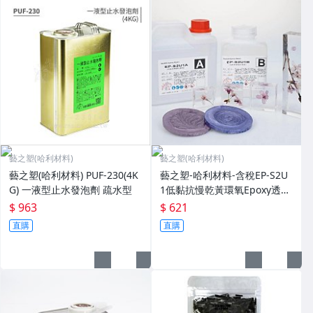
藝之塑(哈利材料)
藝之塑(哈利材料)
藝之塑(哈利材料) PUF-230(4K
藝之塑-哈利材料-含稅EP-S2U
G) 一液型止水發泡劑 疏水型
1低黏抗慢乾黃環氧Epoxy透明
2:1(1.5kg組合)水晶膠-標本膠S
$ 963
$ 621
GS無双酚A
直購
直購