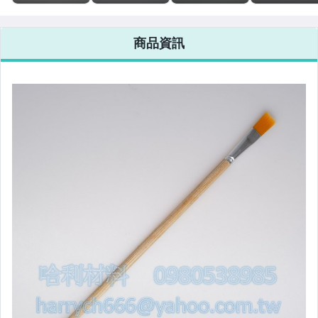
筆 油畫筆 #1(寬
筆 油畫筆 #10
毛套滾輪(1支柄
毛套滾輪替換
0.5cm)
(寬1.5cm)
+5個毛套) FRP
(6個毛套)一包
毛刷滾輪 抛棄式
FRP毛刷滾輪 
商品資訊
替換材
棄式 替換材