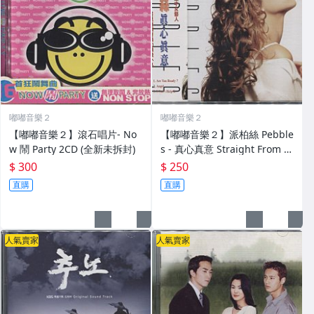
嘟嘟音樂２
嘟嘟音樂２
【嘟嘟音樂２】滾石唱片- No
【嘟嘟音樂２】派柏絲 Pebble
w 鬧 Party 2CD (全新未拆封)
s - 真心真意 Straight From M
y Heart (全新未拆封)
$ 300
$ 250
直購
直購
人氣賣家
人氣賣家