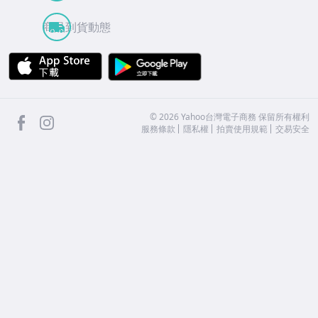
商品到貨動態
APP Store
Google Play
facebook
Instagram
©
2026
Yahoo台灣電子商務 保留所有權利
服務條款
隱私權
拍賣使用規範
交易安全