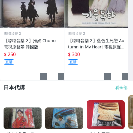
嘟嘟音樂２
嘟嘟音樂２
【嘟嘟音樂２】推奴 Chuno
【嘟嘟音樂２】藍色生死戀 Au
電視原聲帶 韓國版
tumn in My Heart 電視原聲
帶 韓國版
$ 250
$ 300
直購
直購
日本代購
看全部