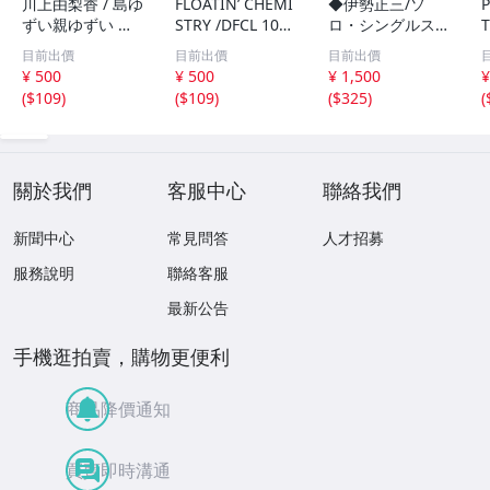
川上由梨香 / 島ゆ
FLOATIN’ CHEMI
◆伊勢正三/ソ
ずい親ゆずい 民
STRY /DFCL 107
ロ・シングルス・
T
謡 CD /1A204
3/CD/1A203
プラス【Blu-spe
e
目前出價
目前出價
目前出價
c CD】紙ジャケ
¥ 500
¥ 500
¥ 1,500
¥
ット仕様 帯付/FL
(
$109
)
(
$109
)
(
$325
)
(
CF-5023 ＃Q08
一
YY1
C
關於我們
客服中心
聯絡我們
新聞中心
常見問答
人才招募
服務說明
聯絡客服
最新公告
手機逛拍賣，購物更便利
商品降價通知
買賣即時溝通