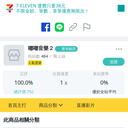
7-ELEVEN 運費只要
38
元
不限金額、筆數，筆筆優惠無限次！
嘟嘟音樂２
實名驗證
粉絲數
484
剛上線
追蹤
人氣賣家
1
正評
出貨速度
未出貨率
100.0%
1
0%
天
總評價
762
優於全站平均
首頁主打
商品分類
直播影片
sign
2
圖書/影音/文具