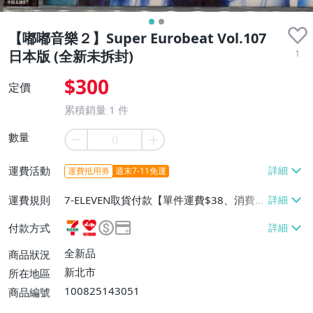
【嘟嘟音樂２】Super Eurobeat Vol.107
1
日本版 (全新未拆封)
$300
定價
累積銷量
1
件
數量
運費活動
運費抵用券
週末7-11免運
運費規則
7-ELEVEN取貨付款【單件運費$38、消費滿
$500免運費】、7-ELEVEN取貨不付款【單
付款方式
件運費$38、消費滿$500免運費】、萊爾富
取貨付款【單件運費$60、消費滿$500免運
全新品
商品狀況
費】、宅配/貨運【單件運費$130、消費滿
新北市
所在地區
$2000免運費】
100825143051
商品編號