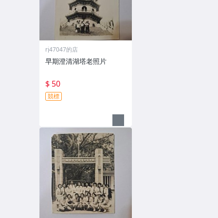
rj47047的店
早期澄清湖塔老照片
$ 50
競標