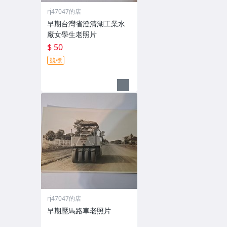
rj47047的店
早期台灣省澄清湖工業水
廠女學生老照片
$ 50
競標
rj47047的店
早期壓馬路車老照片