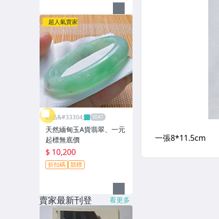
超人氣賣家
昕品&#33304;
天然緬甸玉A貨翡翠、一元
起標無底價
$ 10,200
折扣碼
競標
賣家最新刊登
看更多