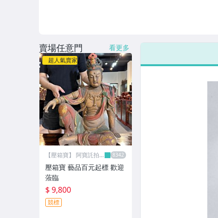
賣場任意門
看更多
超人氣賣家
【壓箱寶】 阿寶託拍
網
壓箱寶 藝品百元起標 歡迎
蒞臨
$ 9,800
競標