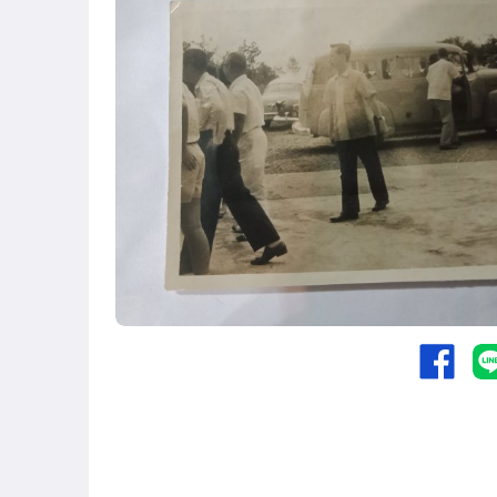
玩具、模型與公仔
偶像、球員卡與郵幣