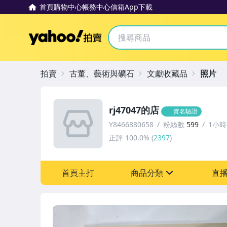
首頁
購物中心
帳務中心
信箱
App下載
Yahoo拍賣
拍賣
古董、藝術與礦石
文獻收藏品
照片
rj47047的店
實名驗證
Y8466880658
粉絲數
599
1小
正評
100.0%
(
2397
)
首頁主打
商品分類
直
sign
圖書/影音/文具
古董、藝術與礦石