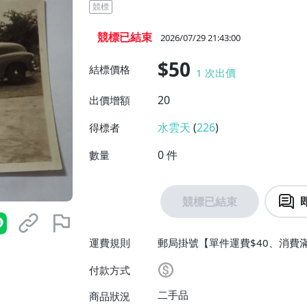
競標
競標已結束
2026/07/29 21:43:00
$50
結標價格
1
次出價
20
出價增額
水雲天
(
226
)
得標者
0
件
數量
競標已結束
運費規則
郵局掛號【單件運費$40、消費滿
付款方式
二手品
商品狀況