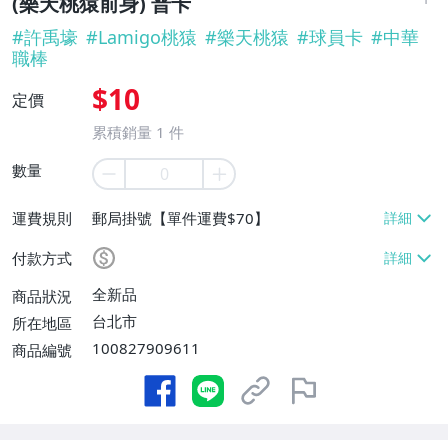
(樂天桃猿前身) 普卡
#
許禹壕
#
Lamigo桃猿
#
樂天桃猿
#
球員卡
#
中華
職棒
$10
定價
累積銷量
1
件
數量
運費規則
郵局掛號【單件運費$70】
付款方式
全新品
商品狀況
台北市
所在地區
100827909611
商品編號