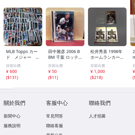
MLB Topps カー
田中雅彦 2006 B
松井秀喜 1998年
2
ド メジャー 1
BM 千葉 ロッテ
ホームランカード
00枚 2
マリーンズ トレ
150号 記念カード
m
目前出價
目前出價
目前出價
カ プロ野球 カー
3枚セット 読売ジ
h
¥ 600
¥ 50
¥ 1,000
¥
ド M37 スポーツ
ャイアンツ 日本
(
$131
)
(
$11
)
(
$218
)
(
アスリート トレ
テレビ 劇空間プ
ーディングカード
ロ野球
NPB
關於我們
客服中心
聯絡我們
新聞中心
常見問答
人才招募
服務說明
聯絡客服