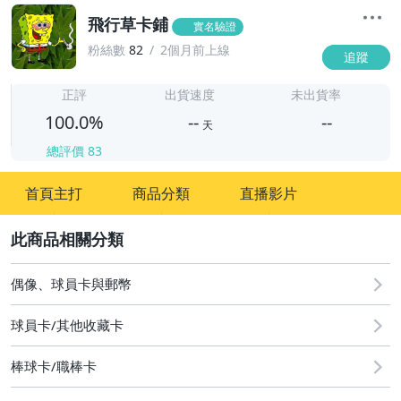
飛行草卡鋪
實名驗證
粉絲數
82
2個月前上線
追蹤
-
-
正評
出貨速度
未出貨率
100.0%
--
--
天
總評價
83
-
首頁主打
商品分類
直播影片
-
2
偶像、球員卡與郵幣
球員卡/其他收藏卡
棒球卡/職棒卡