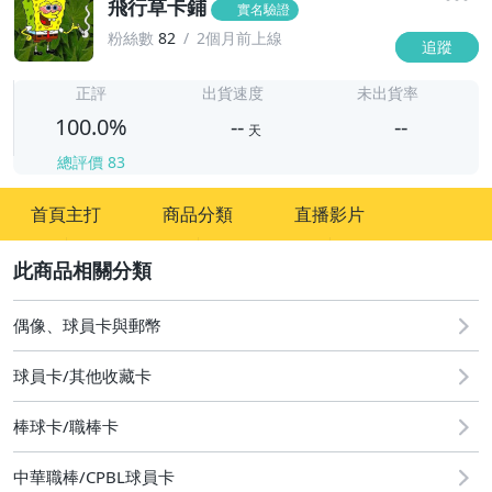
飛行草卡鋪
實名驗證
粉絲數
82
2個月前上線
追蹤
-
-
正評
出貨速度
未出貨率
100.0%
--
--
天
總評價
83
-
首頁主打
商品分類
直播影片
-
2
偶像、球員卡與郵幣
球員卡/其他收藏卡
棒球卡/職棒卡
中華職棒/CPBL球員卡