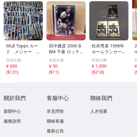
MLB Topps カー
田中雅彦 2006 B
松井秀喜 1998年
2
ド メジャー 1
BM 千葉 ロッテ
ホームランカード
00枚 2
マリーンズ トレ
150号 記念カード
m
目前出價
目前出價
目前出價
カ プロ野球 カー
3枚セット 読売ジ
h
¥ 600
¥ 50
¥ 1,000
¥
ド M37 スポーツ
ャイアンツ 日本
(
$131
)
(
$11
)
(
$218
)
(
アスリート トレ
テレビ 劇空間プ
ーディングカード
ロ野球
NPB
關於我們
客服中心
聯絡我們
新聞中心
常見問答
人才招募
服務說明
聯絡客服
最新公告