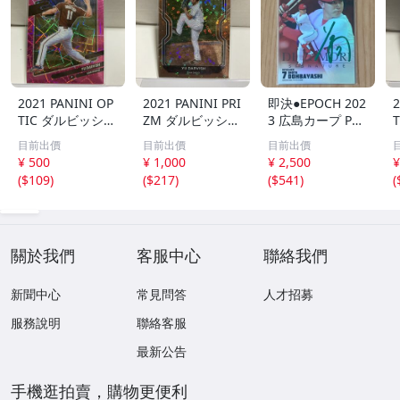
2021 PANINI OP
2021 PANINI PRI
即決●EPOCH 202
2
TIC ダルビッシュ
ZM ダルビッシュ
3 広島カープ PRE
有 249枚限定
有 40枚限定
MIER EDITION
目前出價
目前出價
目前出價
シリアルカード
シリアルカード
堂林翔太 /5枚限
¥ 500
¥ 1,000
¥ 2,500
¥
パドレス
パドレス
定 デコモリ緑箔
(
$109
)
(
$217
)
(
$541
)
(
サインカード #D
S-C05 エポック
關於我們
客服中心
聯絡我們
新聞中心
常見問答
人才招募
服務說明
聯絡客服
最新公告
手機逛拍賣，購物更便利