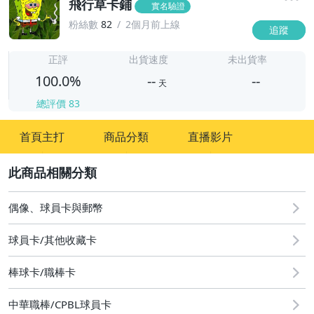
飛行草卡鋪
實名驗證
粉絲數
82
2個月前上線
追蹤
-
-
正評
出貨速度
未出貨率
100.0%
--
--
天
總評價
83
-
首頁主打
商品分類
直播影片
-
2
偶像、球員卡與郵幣
球員卡/其他收藏卡
棒球卡/職棒卡
中華職棒/CPBL球員卡