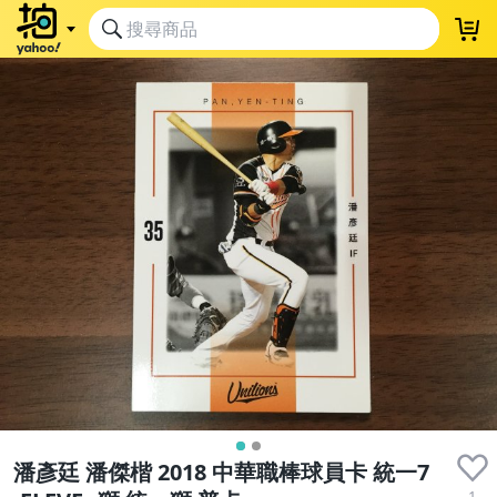
潘彥廷 潘傑楷 2018 中華職棒球員卡 統一7
1