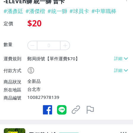
-ELEVEn獅 統一獅 普卡
#
潘彥廷
#
潘傑楷
#
統一獅
#
球員卡
#
中華職棒
$20
定價
數量
運費規則
郵局掛號【單件運費$70】
付款方式
全新品
商品狀況
台北市
所在地區
100827978139
商品編號