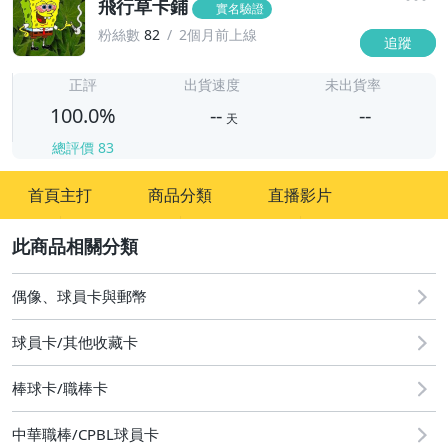
飛行草卡鋪
實名驗證
粉絲數
82
2個月前上線
追蹤
-
-
正評
出貨速度
未出貨率
100.0%
--
--
天
總評價
83
-
首頁主打
商品分類
直播影片
-
2
偶像、球員卡與郵幣
球員卡/其他收藏卡
棒球卡/職棒卡
中華職棒/CPBL球員卡