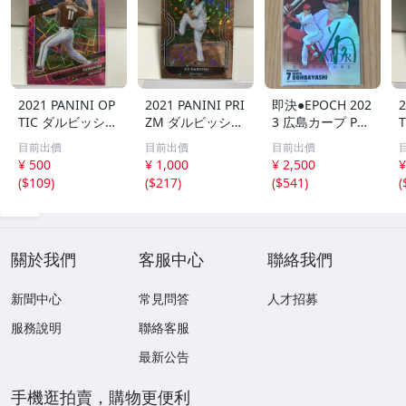
2021 PANINI OP
2021 PANINI PRI
即決●EPOCH 202
2
TIC ダルビッシュ
ZM ダルビッシュ
3 広島カープ PRE
有 249枚限定
有 40枚限定
MIER EDITION
目前出價
目前出價
目前出價
シリアルカード
シリアルカード
堂林翔太 /5枚限
¥ 500
¥ 1,000
¥ 2,500
¥
パドレス
パドレス
定 デコモリ緑箔
(
$109
)
(
$217
)
(
$541
)
(
サインカード #D
S-C05 エポック
關於我們
客服中心
聯絡我們
新聞中心
常見問答
人才招募
服務說明
聯絡客服
最新公告
手機逛拍賣，購物更便利