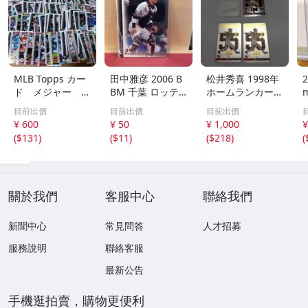
MLB Topps カー
田中雅彦 2006 B
松井秀喜 1998年
2
ド メジャー 1
BM 千葉 ロッテ
ホームランカード
00枚 2
マリーンズ トレ
150号 記念カード
m
目前出價
目前出價
目前出價
カ プロ野球 カー
3枚セット 読売ジ
h
¥ 600
¥ 50
¥ 1,000
¥
ド M37 スポーツ
ャイアンツ 日本
(
$131
)
(
$11
)
(
$218
)
(
アスリート トレ
テレビ 劇空間プ
ーディングカード
ロ野球
NPB
關於我們
客服中心
聯絡我們
新聞中心
常見問答
人才招募
服務說明
聯絡客服
最新公告
手機逛拍賣，購物更便利