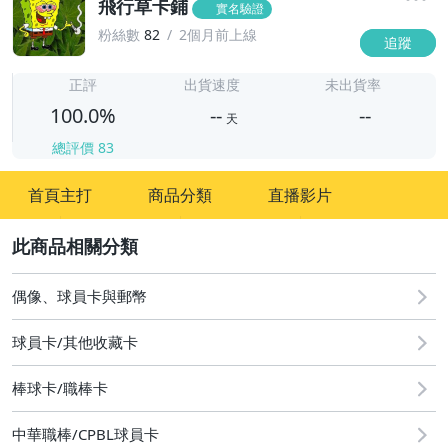
飛行草卡鋪
實名驗證
粉絲數
82
2個月前上線
追蹤
-
-
正評
出貨速度
未出貨率
100.0%
--
--
天
總評價
83
-
首頁主打
商品分類
直播影片
-
2
偶像、球員卡與郵幣
球員卡/其他收藏卡
棒球卡/職棒卡
中華職棒/CPBL球員卡