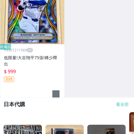
收藏品
Y9307211569
低限量!大谷翔平75張!稀少釋
出
$ 999
競標
日本代購
看全部