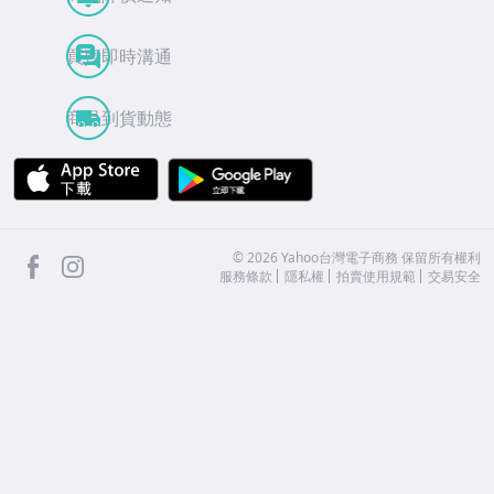
買賣即時溝通
商品到貨動態
APP Store
Google Play
facebook
Instagram
©
2026
Yahoo台灣電子商務 保留所有權利
服務條款
隱私權
拍賣使用規範
交易安全