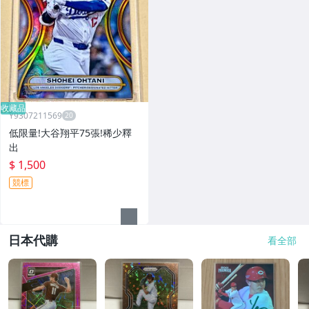
收藏品
Y9307211569
低限量!大谷翔平75張!稀少釋
出
$ 1,500
競標
日本代購
看全部