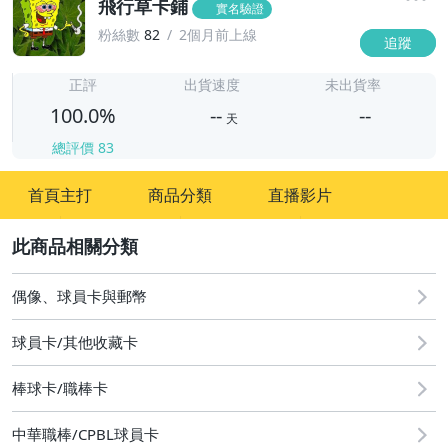
飛行草卡鋪
實名驗證
粉絲數
82
2個月前上線
追蹤
-
-
正評
出貨速度
未出貨率
100.0%
--
--
天
總評價
83
-
首頁主打
商品分類
直播影片
-
2
偶像、球員卡與郵幣
球員卡/其他收藏卡
棒球卡/職棒卡
中華職棒/CPBL球員卡