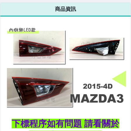
改裝=R8燈眉款DRL大燈
商品資訊
改裝=晶鑽大燈.黑框大燈
改裝=光圈魚眼大燈.一般魚眼大燈
手工改=3D/CCFL/COB光圈魚眼大燈
客製=光圈魚眼導光條日行燈系列
超薄型HID氙氣燈泡.大燈燈泡
通用型DRL日行燈.R8日行燈
原廠型=角燈.晶鑽.黑框.黃角燈
前保桿小燈.晶鑽.黑框小燈
LED側燈.晶鑽.燻黑.黃側燈
原廠型尾燈.紅白晶鑽尾燈