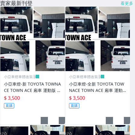
賣家最新刊登
看更多
進氣套件 進氣系統 全系列
其它
小亞車燈車體改裝╠
小亞車燈車體改裝╠
小亞車燈-新 TOYOTA TOWNA
小亞車燈-全新 TOYOTA TOW
CE TOWN ACE 廂車 運動版 尾
NACE TOWN ACE 廂車 運動
翼 鴨尾 素材 FRP
版 尾翼 鴨尾 素材 FRP
$ 3,500
$ 3,500
直購
直購