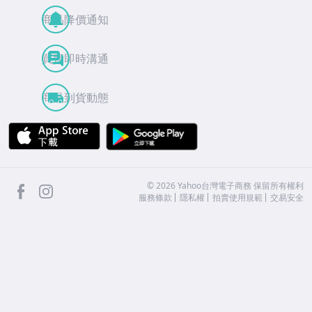
商品降價通知
買賣即時溝通
商品到貨動態
APP Store
Google Play
facebook
Instagram
©
2026
Yahoo台灣電子商務 保留所有權利
服務條款
隱私權
拍賣使用規範
交易安全