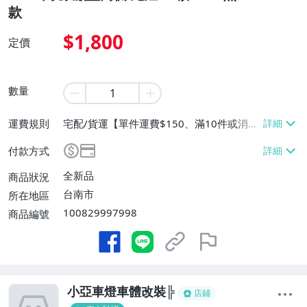
款
$1,800
定價
數量
運費規則
宅配/貨運【單件運費$150、滿10件或消費
滿$10000免運費】、面交/自取/不寄送
付款方式
【免運費】
全新品
商品狀況
台南市
所在地區
100829997998
商品編號
小亞車燈車體改裝╠
店鋪