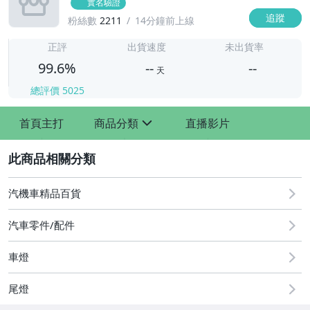
實名驗證
追蹤
粉絲數
2211
14分鐘前上線
-
-
正評
出貨速度
未出貨率
99.6%
--
--
天
總評價
5025
-
首頁主打
商品分類
直播影片
-
sign
2
汽機車精品百貨
汽車零件/配件
車燈
其他汽車零配件
原廠=規格大燈.正廠大燈
尾燈