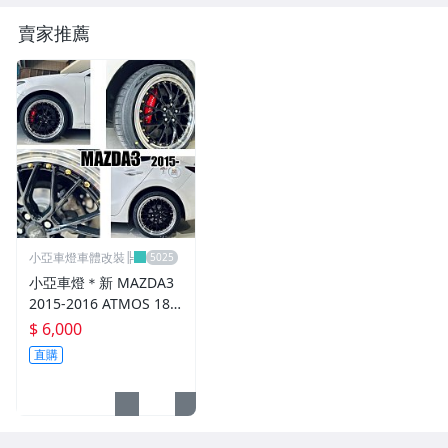
內.外把手.後視鏡.LED後視鏡
賣家推薦
大燈框.後燈框.側燈框.霧燈框
煞車油門踏板.冷光迎賓踏板
排氣管.內龜板.下護板.擋泥板
牌照燈.室內燈.照地燈
原廠改裝水箱罩.通風網
小亞車燈車體改裝╠
各車系燈眉.空力套件
小亞車燈＊新 MAZDA3
非常機車
2015-2016 ATMOS 18
吋 鋁圈 輪框 18*8.5 5/1
$ 6,000
車用精品百貨類.各車系晴雨窗
08 ET40 5孔108 銀黑車
直購
邊 鉚釘款
避震器.卡鉗.來另片.短彈簧
CUSCO / HARDRACE 各車系結構桿.拉桿