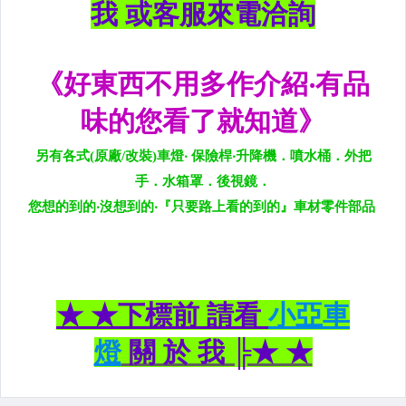
黑框尾燈.圓燈型尾燈.LED尾燈
前後保桿側燈.後保桿LED反光片
原廠型霧燈.晶鑽及燻黑霧燈.
各車系LED後保桿下霧燈
專用型魚眼霧燈.光圈魚眼霧燈
BMW光圈燈泡.CCFL光圈
LED第三剎車燈.LED燈泡
各車系專用DRL日行燈
車身標誌MARK.車身飾條
前後保桿.前後下巴.側裙.尾翼
升降機.汽車零件.鈑金零件