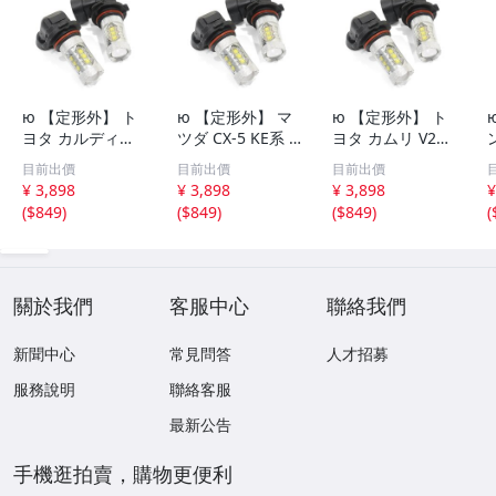
ю 【定形外】 ト
ю 【定形外】 マ
ю 【定形外】 ト
ヨタ カルディナ
ツダ CX-5 KE系 1
ヨタ カムリ V21,
ST240系 02.09～
2.02～14.12 ハロ
SXV21系 99.08～
目前出價
目前出價
目前出價
04.12 ハロゲン車
ゲン車 [ HB3 ] ハ
01.08 ハロゲン車
T
¥ 3,898
¥ 3,898
¥ 3,898
¥
[ HB3 ] ハイビー
イビーム LED 2個
[ HB3 ] ハイビー
H
(
$849
)
(
$849
)
(
$849
)
(
ム LED 2個 80W
セット 80W 16連
ム LED 2個 80W
16連 XT-E端子搭
XT-E端子搭載 ホ
16連 XT-E端子搭
載 ホワイト 12V/
ワイト 12V/24V
載 ホワイト 12V/
24V
24V
V
關於我們
客服中心
聯絡我們
新聞中心
常見問答
人才招募
服務說明
聯絡客服
最新公告
手機逛拍賣，購物更便利