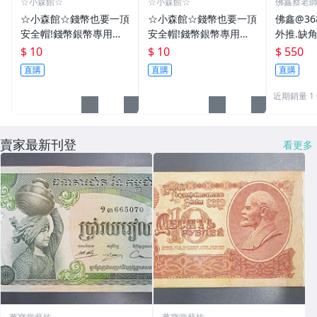
☆小森館☆
☆小森館☆
佛鑫蔡老
化煞物品
☆小森館☆錢幣也要一頂
☆小森館☆錢幣也要一頂
佛鑫@3
安全帽!錢幣銀幣專用透
安全帽!錢幣銀幣專用透
外推.缺
明壓克力盒收納保護盒.1
明壓克力盒收納保護盒.1
雙碩士風
$ 10
$ 10
$ 550
枚10元~55
枚10元~11
加持/附
直購
直購
直購
近期銷量 1
賣家最新刊登
看更多