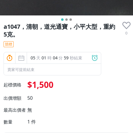
a1047，清朝，道光通寶，小平大型，重約
0
5克。
競標
05
天
01
時
04
分
58
秒結束
賣家可提前結束
$1,500
起標價格
50
出價增額
無
最高出價者
1
件
數量