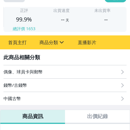
-
-
正評
出貨速度
未出貨率
99.9%
--
--
天
總評價
1653
-
首頁主打
商品分類
直播影片
-
sign
圖書/影音/文具
2
古董、藝術與礦石
偶像、球員卡與郵幣
原創設計良品
錢幣/古錢幣
偶像、球員卡與郵幣
中國古幣
商品資訊
出價紀錄