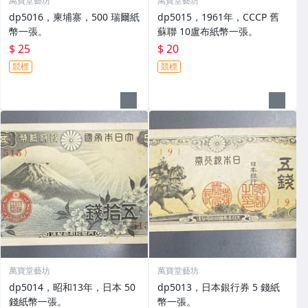
萬寶堂藝坊
萬寶堂藝坊
dp5016，柬埔寨，500 瑞爾紙
dp5015，1961年，CCCP 舊
幣一張。
蘇聯 10盧布紙幣一張。
$ 25
$ 20
競標
競標
萬寶堂藝坊
萬寶堂藝坊
dp5014，昭和13年，日本 50
dp5013，日本銀行券 5 錢紙
錢紙幣一張。
幣一張。