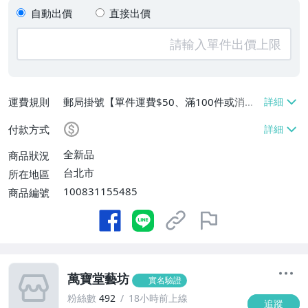
自動出價
直接出價
運費規則
郵局掛號【單件運費$50、滿100件或消費
滿$1000000免運費】、面交/自取/不寄送
付款方式
【免運費】、跨國寄送【單件運費$500、
消費滿$1000000免運費】
全新品
商品狀況
台北市
所在地區
100831155485
商品編號
萬寶堂藝坊
實名驗證
粉絲數
492
18小時前上線
追蹤