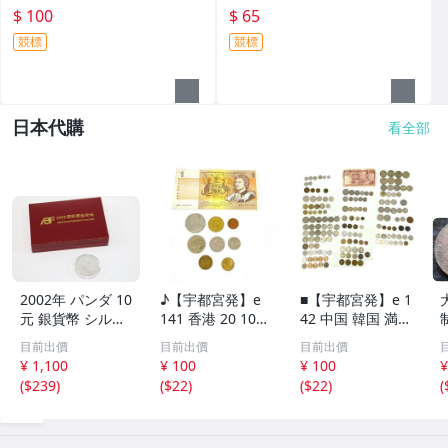
$ 100
$ 65
競標
競標
日本代購
看全部
2002年 パンダ 10
♪【宇都宮発】e
■【宇都宮発】e 1
元 銀貨幣 シルバ
141 香港 20 10セ
42 中国 韓国 満州
ー 中国人民銀行
ント 硬貨 / シン
オランダ タイ ド
目前出價
目前出價
目前出價
中華人民共和国
ガポール 50 20 1
イツ フランス フ
¥ 1,100
¥ 100
¥ 100
¥
プルーフ 古銭 硬
0セント / オース
ィリピン イギリ
(
$239
)
(
$22
)
(
$22
)
(
貨 コイン 銀貨 ケ
トラリア 旧1ドル
ス スイス インド
ース入り コレク
札 1ドル 50 1セ
ネシア トルコ 海
ション 6994-RS
ント 硬貨 まとめ
外 外貨 まとめて