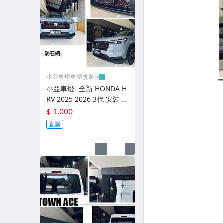
前後保桿.前後下巴.側裙.尾翼
升降機.汽車零件.鈑金零件
內.外把手.後視鏡.LED後視鏡
大燈框.後燈框.側燈框.霧燈框
小亞車燈車體改裝╠
煞車油門踏板.冷光迎賓踏板
小亞車燈- 全新 HONDA H
RV 2025 2026 3代 安裝 水
排氣管.內龜板.下護板.擋泥板
箱罩通風網 紅色 防石網 粉
$ 1,000
體鋁網
牌照燈.室內燈.照地燈
直購
原廠改裝水箱罩.通風網
各車系燈眉.空力套件
非常機車
車用精品百貨類.各車系晴雨窗