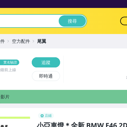
搜尋
零件
空力配件
尾翼
追蹤
實名驗證
分鐘前上線
即時通
播影片
店鋪
小亞車燈＊全新 BMW E46 2D