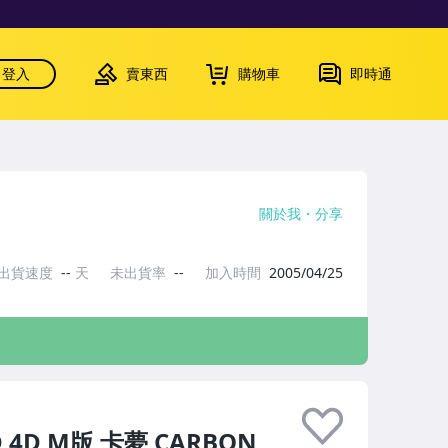
登入
賣東西
購物車
即時通
關於我
分享
出貨速度
--
天
未出貨率
--
加入時間
2005/04/25
 4D M版 卡夢 CARBON