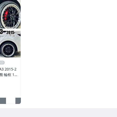
 2015-2
鋁圈 輪框 18
5孔108 銀黑