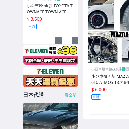
小亞車燈-全新 TOYOTA T
OWNACE TOWN ACE 廂
車 運動版 尾翼 鴨尾 素材
$ 3,500
FRP
直購
小亞車燈車體改裝╠
小亞車燈＊新 MAZDA3
016 ATMOS 18吋 
*8.5 5/108 ET40 
$ 6,000
日本代購
車邊 鉚釘款
看全部
直購