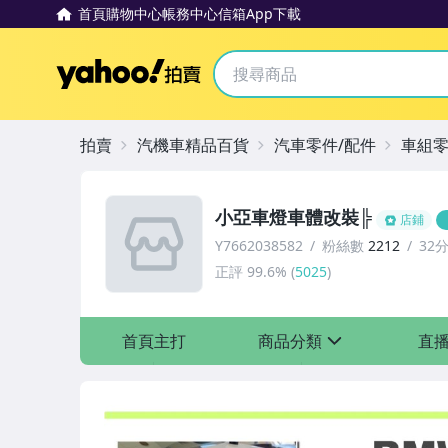
首頁
購物中心
帳務中心
信箱
App下載
Yahoo拍賣
拍賣
汽機車精品百貨
汽車零件/配件
車組
小亞車燈車體改裝╠
店鋪
Y7662038582
粉絲數
2212
32
正評
99.6%
(
5025
)
首頁主打
商品分類
直
sign