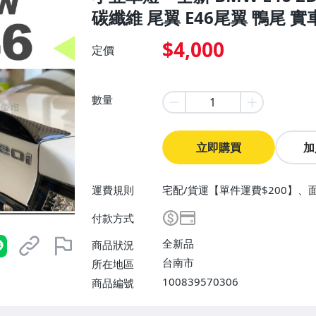
碳纖維 尾翼 E46尾翼 鴨尾 實
$4,000
定價
數量
立即購買
加
運費規則
宅配/貨運【單件運費$200】、
付款方式
全新品
商品狀況
台南市
所在地區
100839570306
商品編號