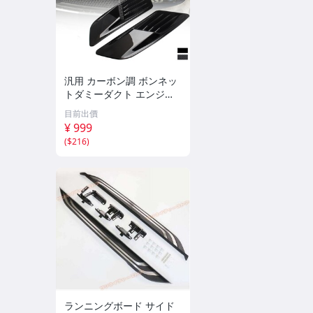
汎用 カーボン調 ボンネッ
トダミーダクト エンジン
フード飾り 外装ドレスア
目前出價
ップ ボディステッカー
¥ 999
(
$216
)
ランニングボード サイド