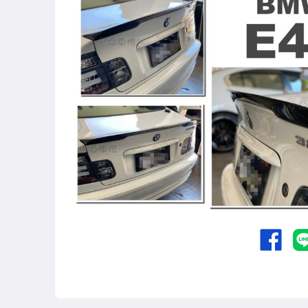
其他汽車零配件
原廠=規格大燈.正廠大燈
改裝=R8燈眉款DRL大燈
改裝=晶鑽大燈.黑框大燈
改裝=光圈魚眼大燈.一般魚眼大燈
手工改=3D/CCFL/COB光圈魚眼大燈
客製=光圈魚眼導光條日行燈系列
超薄型HID氙氣燈泡.大燈燈泡
通用型DRL日行燈.R8日行燈
原廠型=角燈.晶鑽.黑框.黃角燈
前保桿小燈.晶鑽.黑框小燈