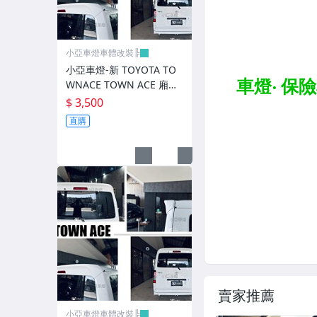
避震器.卡鉗.來另片.短彈簧
CUSCO / HARDRACE 各車系結構桿.拉桿
小亞車燈車體改裝╠
進氣套件 進氣系統 全系列
小亞車燈-新 TOYOTA TO
WNACE TOWN ACE 廂車
其它
運動版 尾翼 鴨尾 素材 FRP
$ 3,500
直購
賣家推薦
小亞車燈車體改裝╠