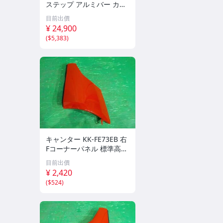
ステップ アルミバー カス
タム トヨタRAV4用2019 2
目前出價
020 2021 2022
¥ 24,900
(
$5,383
)
キャンター KK-FE73EB 右
Fコーナーパネル 標準高床
DX 3T 24V 4M51 MK997
目前出價
198
¥ 2,420
(
$524
)