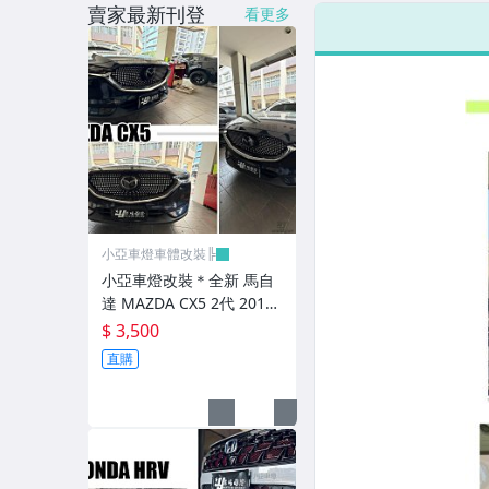
賣家最新刊登
看更多
LED側燈.晶鑽.燻黑.黃側燈
原廠型尾燈.紅白晶鑽尾燈
黑框尾燈.圓燈型尾燈.LED尾燈
前後保桿側燈.後保桿LED反光片
原廠型霧燈.晶鑽及燻黑霧燈.
各車系LED後保桿下霧燈
小亞車燈車體改裝╠
專用型魚眼霧燈.光圈魚眼霧燈
小亞車燈改裝＊全新 馬自
達 MAZDA CX5 2代 2017
BMW光圈燈泡.CCFL光圈
2018 2019 滿天星樣式 鑽
$ 3,500
石 水箱罩
直購
LED第三剎車燈.LED燈泡
各車系專用DRL日行燈
車身標誌MARK.車身飾條