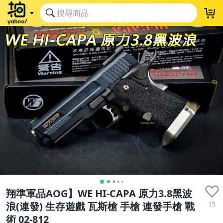
翔準軍品AOG】WE HI-CAPA 原力3.8黑波
15
浪(連發) 生存遊戲 瓦斯槍 手槍 連發手槍 戰
術 02-812