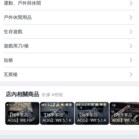
汽機車精品百貨
運動、戶外與休閒
居家、家具與園藝
戶外休閒用品
玩具、模型與公仔
生存遊戲
男性精品與服飾
遊戲用刀/槍
手錶與飾品配件
短槍
運動、戶外與休閒
瓦斯槍
店內相關商品
【翔準軍品
【翔準軍品
【翔準軍品
【翔準軍品
AOG】WE HI-
AOG】 WE 5.1 K
AOG】 WE 5.1 A
AOG】WE HI-
CAPA 6吋無字2T
版 單/連發 全金
版 單/連發 全金
CAPA 原力 3.8
金 (連發) 生存遊
屬 退膛 HI CAPA
屬 退膛 HI CAPA
銀色 六孔(連發
戲 瓦斯槍 手槍
競技手槍生存遊
競技手槍 生存遊
連發 瓦斯手槍