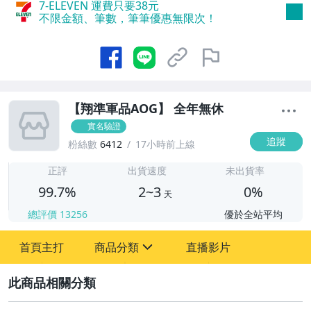
7-ELEVEN 運費只要
38
元
不限金額、筆數，筆筆優惠無限次！
【翔準軍品AOG】 全年無休
實名驗證
追蹤
粉絲數
6412
17小時前上線
2
正評
出貨速度
未出貨率
99.7%
2~3
0%
天
總評價
13256
優於全站平均
首頁主打
商品分類
直播影片
sign
2
手機、配件與通訊