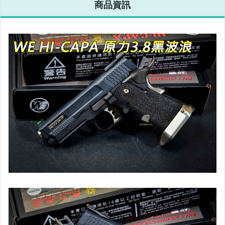
商品資訊
連發手槍 戰術
戲 瓦斯手槍 連
戲 瓦斯手槍 連
戰術 生存 BB彈
02-820
發手槍
發
02-815