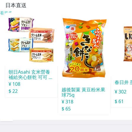
日本直送
看更多
朝日Asahi 玄米營養
補給夾心餅乾 可可 72
春日井 
g
¥ 108
越後製菓 黃豆粉米果
$ 22
¥ 302
球75g
$ 61
¥ 318
$ 65