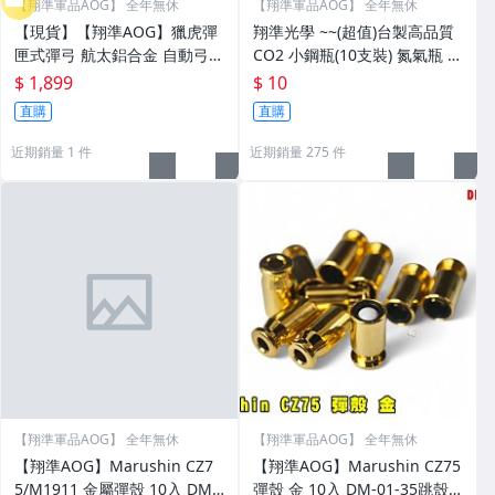
【翔準軍品AOG】 全年無休
【翔準軍品AOG】 全年無休
【現貨】【翔準AOG】獵虎彈
翔準光學 ~~(超值)台製高品質
匣式彈弓 航太鋁合金 自動弓
CO2 小鋼瓶(10支裝) 氮氣瓶 M
磁吸式 運動休閒射擊
800 M700 M600 CO2槍)
$ 1,899
$ 10
直購
直購
近期銷量 1 件
近期銷量 275 件
【翔準軍品AOG】 全年無休
【翔準軍品AOG】 全年無休
【翔準AOG】Marushin CZ7
【翔準AOG】Marushin CZ75
5/M1911 金屬彈殼 10入 DM-
彈殼 金 10入 DM-01-35跳殼B