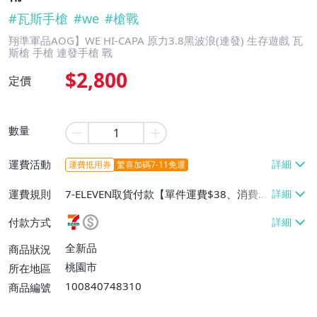
#
瓦斯手槍
#
we
#
槍戰
翔準軍品AOG】WE HI-CAPA 原力3.8黑波浪(連發) 生存遊戲 瓦
斯槍 手槍 連發手槍 戰
$2,800
定價
數量
運費活動
運費抵用券
驚喜加碼7-11免運
運費規則
7-ELEVEN取貨付款【單件運費$38、消費滿
$3000免運費】、宅配/貨運【單件運費$8
付款方式
0、消費滿$3000免運費】
全新品
商品狀況
桃園市
所在地區
100840748310
商品編號