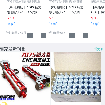
下標前請於問與答詢問現貨
下標前請於問與答詢問現貨
飛輪單車工坊
雄)
【戰地補給】ADIS 德文
【戰地補給】ADIS 德文
【飛輪單
版 頂級12g CO2小鋼瓶
版 頂級12g CO2小鋼瓶
CO2打
(品質穩定、壓力足、氣
(品質穩定，壓力足，氣
CO2氣
$ 13
$ 13
$ 18
體乾淨)
體乾淨)
氣瓶 (有牙
直購
直購
直購
00]
近期銷量 265 件
近期銷量 56 件
賣家最新刊登
看更多