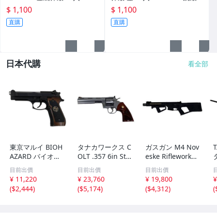
01-37跳殼BB槍 拋殼式 原廠彈
B槍 拋殼式 原廠彈殼
$ 1,100
$ 1,100
殼 適用於 marushin CZ75 拋
直購
直購
日本代購
看全部
東京マルイ BIOH
タナカワークス C
ガスガン M4 Nov
AZARD バイオハ
OLT .357 6in Stai
eske Rifleworks
ザード SAMURAI
nless PYTHON R
AR-15 BATTLEAR
目前出價
目前出價
目前出價
EDGE スタンダー
-Model ガスガン
MS RACK STRAC
¥ 11,220
¥ 23,760
¥ 19,800
¥
ドHG ガスブロー
中古O11520308
ライフルストック
(
$2,444
)
(
$5,174
)
(
$4,312
)
(
中古O11520309
カスタム 中古O1
1501449
1