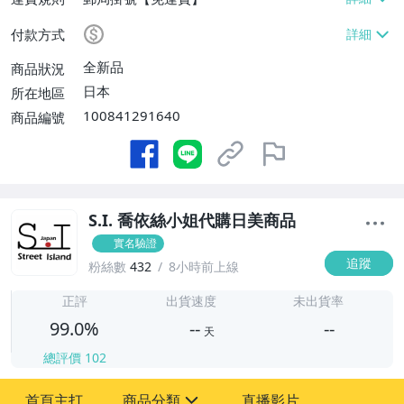
付款方式
全新品
商品狀況
日本
所在地區
100841291640
商品編號
S.I. 喬依絲小姐代購日美商品
實名驗證
追蹤
粉絲數
432
8小時前上線
-
-
正評
出貨速度
未出貨率
99.0%
--
--
天
總評價
102
-
首頁主打
商品分類
直播影片
-