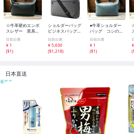
☆牛革硬めエンボ
ショルダーバッグ
●牛革ショルダー
スレザー 黒系
ビジネスバッグ P
バッグ コシのあ
ハンドメイドBAG
relude G2 | 約30
る革●厚めレザー
目前出價
目前出價
目前出價
ショルダーバッグ
0g軽量 スリム 収
バッグ シュリン
¥ 1
¥ 5,630
¥ 1
¥
☆斜め掛けBAGお
納ポケット搭載
ク●ハンドメイド
(
$1
)
(
$1,218
)
(
$1
)
(
出かけに便利な小
耐水性コーティン
BAG ちょっとし
サイズ☆718
グ仕様 1m
たお出かけに便利
な小サイズ●717
日本直送
看更多