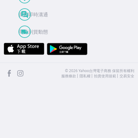
買賣即時溝通
商品到貨動態
APP Store
Google Play
facebook
Instagram
©
2026
Yahoo台灣電子商務 保留所有權利
服務條款
隱私權
拍賣使用規範
交易安全