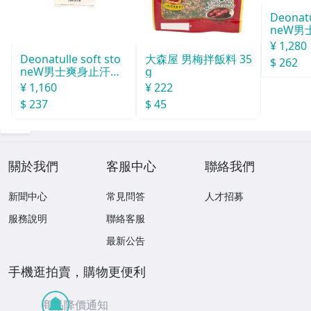
Deonatu
neW男
汗石 中世
¥ 1,280
Deonatulle soft sto
大森屋 男梅拌飯料 35
$ 262
neW男士爽身止汗石
g
消臭石２０ｇ
¥ 1,160
¥ 222
$ 237
$ 45
關於我們
客服中心
聯絡我們
新聞中心
常見問答
人才招募
服務說明
聯絡客服
最新公告
手機逛拍賣，購物更便利
商品降價通知