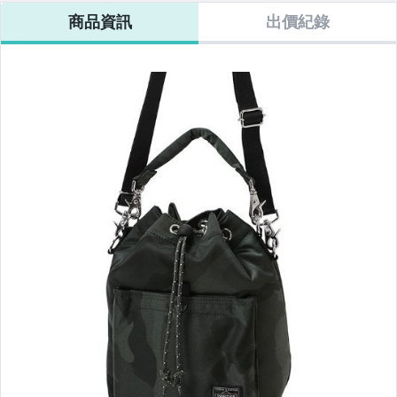
SHOULDER
CORDURA
CORDURA
Dyneema®
商品資訊
出價紀錄
PACK
Nylon Shoulder
Nylon Shoulder
backpack
Bag
Tote Bag