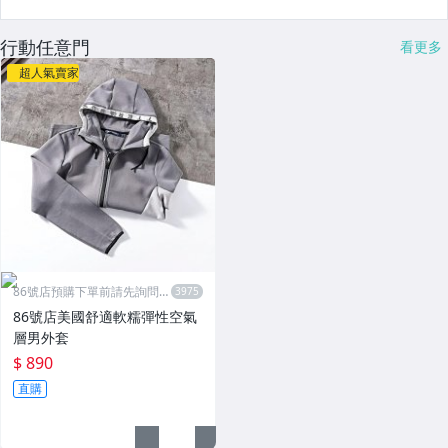
行動任意門
看更多
超人氣賣家
86號店預購下單前請先詢問數
量
86號店美國舒適軟糯彈性空氣
層男外套
$ 890
直購