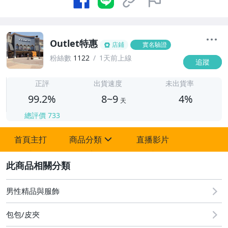
Outlet特惠
店鋪
實名驗證
粉絲數
1122
1天前上線
追蹤
8
正評
出貨速度
未出貨率
99.2%
8~9
4%
天
總評價
733
首頁主打
商品分類
直播影片
sign
2
其它
男性精品與服飾
包包/皮夾