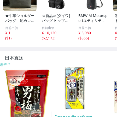
★牛革ショルダー
≪新品≫[ダイワ]
BMW M Motorsp
バッグ 硬めレザ
バッグ ヒップバ
ortユティリティ
ー★Leatherbag
ッグ/ヒップバッ
バッグ斜め掛けバ
目前出價
目前出價
目前出價
ハリのある革★
グLT/ショルダー
ッグショルダーバ
¥ 1
¥ 10,120
¥ 3,980
¥
斜め掛け ハンド
バッグ/ショルダ
ッグ
(
$1
)
(
$2,173
)
(
$855
)
(
メイドBAG ちょ
ーポーチ/ワンシ
っとしたお出かけ
ョルダーLT/サイ
に便利な小サイズ
ドフィット
★688
6
日本直送
看更多
Deonatulle soft sto