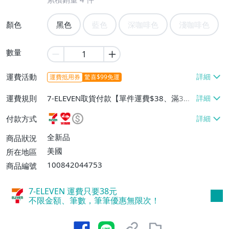
顏色
黑色
藍色
深咖啡色
淺咖啡色
數量
運費活動
運費抵用券
驚喜$99免運
運費規則
7-ELEVEN取貨付款【單件運費$38、滿3件
或消費滿$2000免運費】、萊爾富取貨付款
付款方式
【單件運費$60、滿3件或消費滿$2000免
運費】、宅配/貨運【單件運費$60、滿3件
全新品
商品狀況
或消費滿$2000免運費】、離島配送【單件
美國
所在地區
運費$60、滿3件或消費滿$2000免運費】
100842044753
商品編號
7-ELEVEN 運費只要
38
元
不限金額、筆數，筆筆優惠無限次！