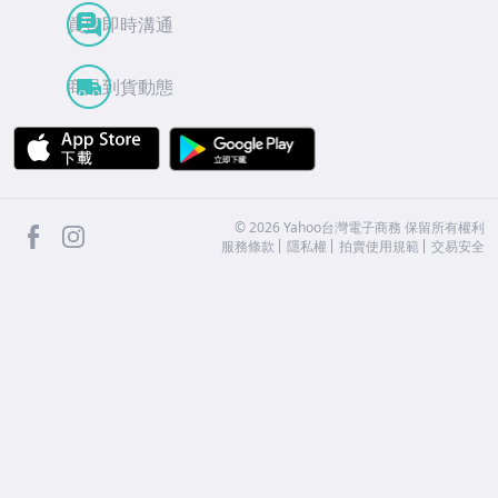
買賣即時溝通
商品到貨動態
APP Store
Google Play
facebook
Instagram
©
2026
Yahoo台灣電子商務 保留所有權利
服務條款
隱私權
拍賣使用規範
交易安全