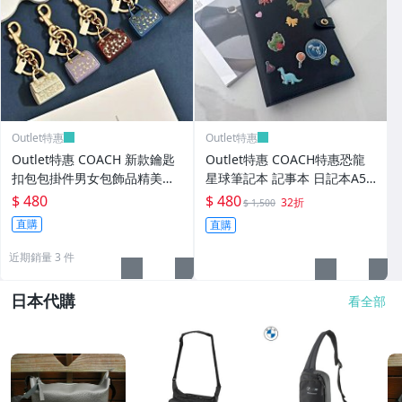
Outlet特惠
Outlet特惠
Outlet特惠 COACH 新款鑰匙
Outlet特惠 COACH特惠恐龍
扣包包掛件男女包飾品精美汽
星球筆記本 記事本 日記本A5
車鑰匙扣五色可選情侶
高顏值日記本軟皮防水料活頁
$ 480
$ 480
32折
$ 1,500
高檔筆記本黑色
直購
直購
近期銷量 3 件
日本代購
看全部