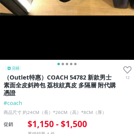
店鋪
（Outlet特惠）COACH 54782 新款男士
12
素面全皮斜跨包 荔枝紋真皮 多隔層 附代購
憑證
#
coach
商品尺寸 約24CM（長）*26CM（高）*8CM（厚）
$1,150 - $1,500
促銷
累積銷量
4
件