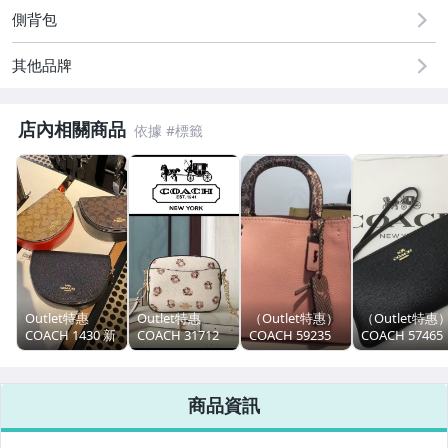
側背包
其他品牌
店內相關商品
Outlet特惠
Outlet特惠
（Outlet特惠）
（Outlet特惠
COACH 1430 新
COACH 31712
COACH 59235
COACH 57465
款女士Ellen馬鞍
新款女士相機包
新款女士蛇紋拼
新款女士加長
包 半月包 經典C
牛皮材質玫瑰印
色镶边Rouge手
皮夾 拉鏈手腕
字拼色單肩斜揹
花圖案 單肩斜挎
袋 單肩手提包
零錢包 附購買
商品資訊
包 附購證
包 優雅時尚 附
附購買證明
明
購買憑證