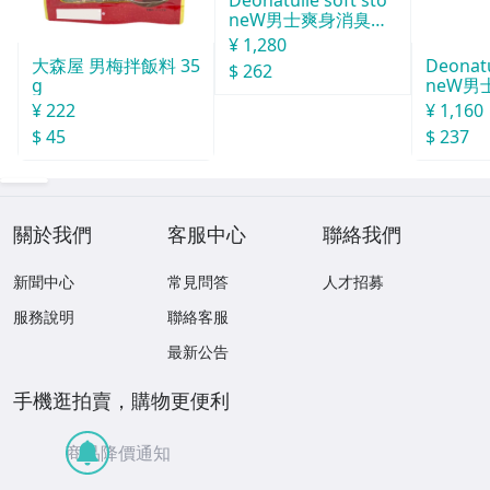
neW男士爽身消臭止
汗石 中世紀 20g
¥ 1,280
Deonatu
大森屋 男梅拌飯料 35
$ 262
neW男
g
消臭石
¥ 1,160
¥ 222
$ 237
$ 45
關於我們
客服中心
聯絡我們
新聞中心
常見問答
人才招募
服務說明
聯絡客服
最新公告
手機逛拍賣，購物更便利
商品降價通知