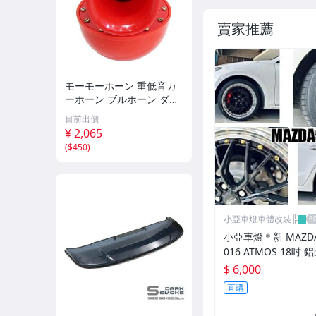
賣家推薦
モーモーホーン 重低音カ
ーホーン ブルホーン ダン
プカー 汽笛のような重量
目前出價
級の迫力！ステー付 レッ
¥ 2,065
ド 12V汎用 クラクション
(
$450
)
旧車 バイク
小亞車燈車體改裝╠
小亞車燈＊新 MAZDA3
016 ATMOS 18吋 
*8.5 5/108 ET40 
$ 6,000
車邊 鉚釘款
直購