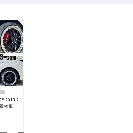
 2015-2
鋁圈 輪框 18
5孔108 銀黑