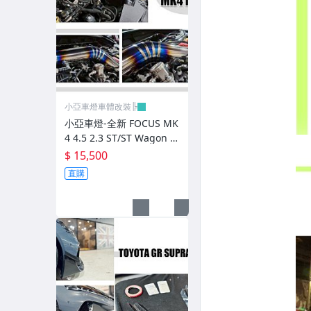
前後保桿.前後下巴.側裙.尾翼
升降機.汽車零件.鈑金零件
內.外把手.後視鏡.LED後視鏡
大燈框.後燈框.側燈框.霧燈框
小亞車燈車體改裝╠
煞車油門踏板.冷光迎賓踏板
小亞車燈-全新 FOCUS MK
4 4.5 2.3 ST/ST Wagon 鈦
排氣管.內龜板.下護板.擋泥板
合金高效能強化MST加大
$ 15,500
進氣增壓管
牌照燈.室內燈.照地燈
直購
原廠改裝水箱罩.通風網
各車系燈眉.空力套件
非常機車
車用精品百貨類.各車系晴雨窗