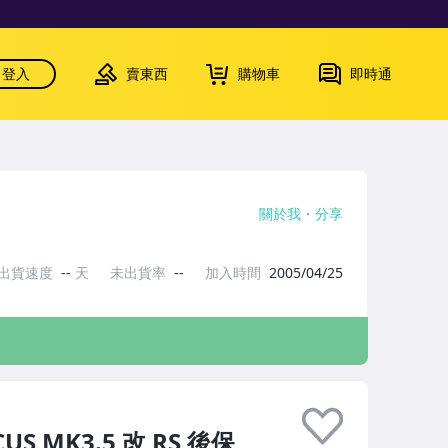
登入
賣東西
購物車
即時通
關於我
分享
出貨速度
--
天
未出貨率
--
加入時間
2005/04/25
 MK3.5 改 RS 後保