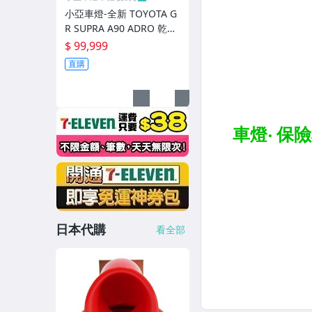
小亞車燈-全新 TOYOTA G
R SUPRA A90 ADRO 乾式
碳纖維 前保桿風刀 前保 風
$ 99,999
刀
直購
日本代購
看全部