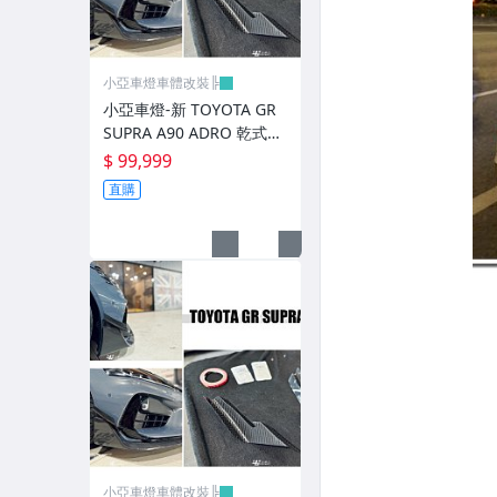
避震器.卡鉗.來另片.短彈簧
CUSCO / HARDRACE 各車系結構桿.拉桿
小亞車燈車體改裝╠
進氣套件 進氣系統 全系列
小亞車燈-新 TOYOTA GR
SUPRA A90 ADRO 乾式碳
其它
纖維 前保桿風刀 前保 風刀
$ 99,999
直購
小亞車燈車體改裝╠