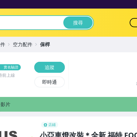
搜尋
零件
空力配件
保桿
追蹤
實名驗證
時前上線
即時通
播影片
店鋪
小亞車燈改裝＊全新 福特 FOCUS