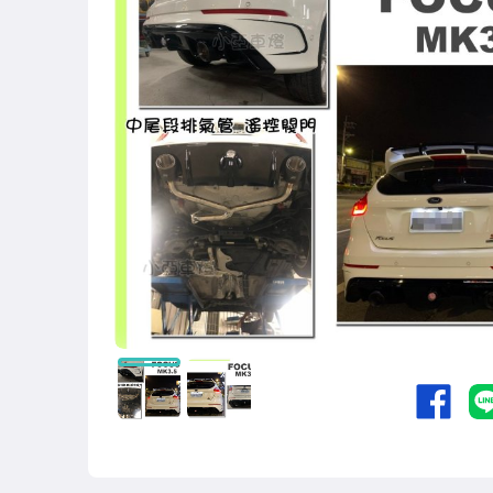
其他汽車零配件
原廠=規格大燈.正廠大燈
改裝=R8燈眉款DRL大燈
改裝=晶鑽大燈.黑框大燈
改裝=光圈魚眼大燈.一般魚眼大燈
手工改=3D/CCFL/COB光圈魚眼大燈
客製=光圈魚眼導光條日行燈系列
超薄型HID氙氣燈泡.大燈燈泡
通用型DRL日行燈.R8日行燈
原廠型=角燈.晶鑽.黑框.黃角燈
前保桿小燈.晶鑽.黑框小燈