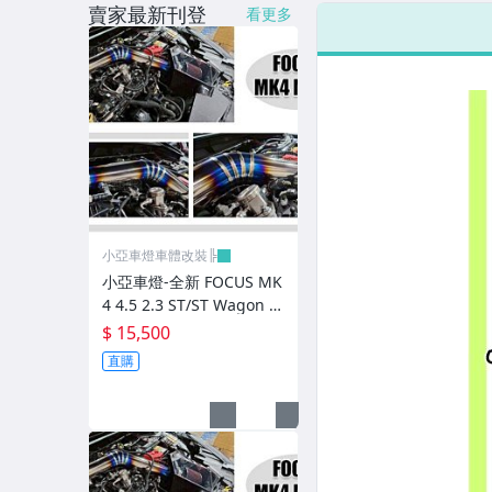
賣家最新刊登
看更多
LED側燈.晶鑽.燻黑.黃側燈
原廠型尾燈.紅白晶鑽尾燈
黑框尾燈.圓燈型尾燈.LED尾燈
前後保桿側燈.後保桿LED反光片
原廠型霧燈.晶鑽及燻黑霧燈.
各車系LED後保桿下霧燈
小亞車燈車體改裝╠
專用型魚眼霧燈.光圈魚眼霧燈
小亞車燈-全新 FOCUS MK
4 4.5 2.3 ST/ST Wagon 鈦
BMW光圈燈泡.CCFL光圈
合金高效能強化MST加大
$ 15,500
進氣增壓管
直購
LED第三剎車燈.LED燈泡
各車系專用DRL日行燈
車身標誌MARK.車身飾條