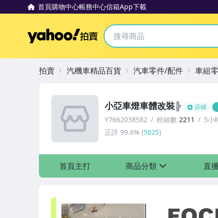
首頁
購物中心
帳務中心
信箱
App下載
Yahoo拍賣
拍賣
汽機車精品百貨
汽車零件/配件
車組
小亞車燈車體改裝╠
店鋪
Y7662038582
粉絲數
2211
5小
正評
99.6%
(
5025
)
首頁主打
商品分類
直
sign