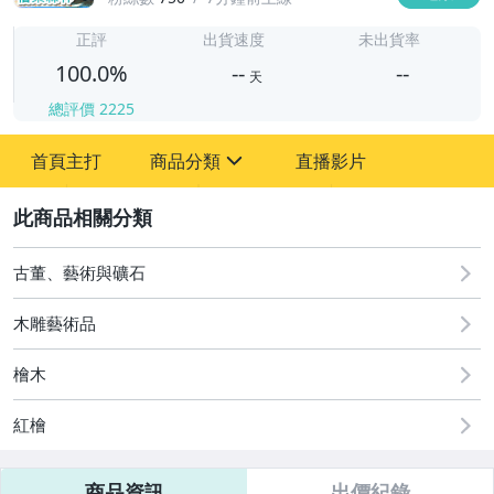
-
-
正評
出貨速度
未出貨率
100.0%
--
--
天
總評價
2225
-
首頁主打
商品分類
直播影片
-
sign
圖書/影音/文具
2
古董、藝術與礦石
古董、藝術與礦石
手錶與飾品配件
木雕藝術品
檜木
紅檜
商品資訊
出價紀錄