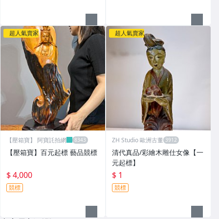
超人氣賣家
超人氣賣家
【壓箱寶】 阿寶託拍網
ZH Studio 歐洲古董
【壓箱寶】百元起標 藝品競標
清代真品/彩繪木雕仕女像【一
元起標】
$ 4,000
$ 1
競標
競標