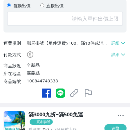
自動出價
直接出價
運費規則
郵局掛號【單件運費$100、滿10件或消費
滿$500免運費】
付款方式
全新品
商品狀況
嘉義縣
所在地區
100844749338
商品編號
滿3000九折~滿500免運
實名驗證
追蹤
粉絲數
750
7分鐘前上線