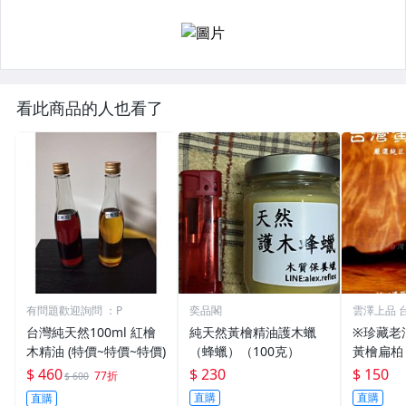
看此商品的人也看了
有問題歡迎詢問 ：P
奕品閣
雲澤上品 
藏品
台灣純天然100ml 紅檜
純天然黃檜精油護木蠟
※珍藏老
木精油 (特價~特價~特價)
（蜂蠟）（100克）
黃檜扁柏 
木
$ 460
$ 230
$ 150
77折
$ 600
直購
直購
直購