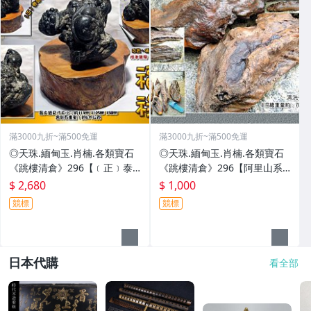
滿3000九折~滿500免運
滿3000九折~滿500免運
◎天珠.緬甸玉.肖楠.各類寶石
◎天珠.緬甸玉.肖楠.各類寶石
《跳樓清倉》296【﹝正﹞泰
《跳樓清倉》296【阿里山系.
國國寶.龍宮舍利石 ﹝黑靈骨舍
重油重香紅檜8塊一標﹝閃光瘤
$ 2,680
$ 1,000
利石〝福祿〞﹞】
料﹞】
競標
競標
日本代購
看全部