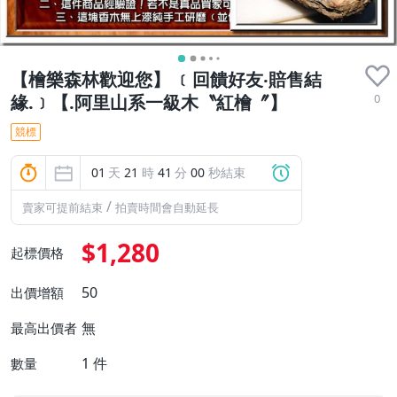
【檜樂森林歡迎您】 ﹝回饋好友‧賠售結
0
緣.﹞【.阿里山系一級木〝紅檜〞】
競標
01
天
21
時
40
分
58
秒結束
/
賣家可提前結束
拍賣時間會自動延長
$1,280
起標價格
50
出價增額
無
最高出價者
1
件
數量