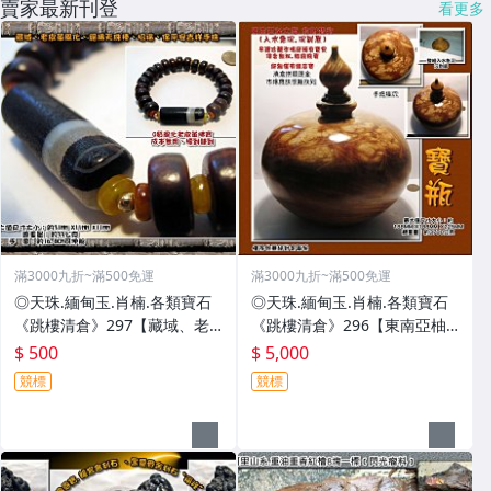
賣家最新刊登
看更多
滿3000九折~滿500免運
滿3000九折~滿500免運
◎天珠.緬甸玉.肖楠.各類寶石
◎天珠.緬甸玉.肖楠.各類寶石
《跳樓清倉》297【藏域、老
《跳樓清倉》296【東南亞柚
皮革風化、絕稀天珠棒、招
木瘤.招財寶瓶﹝入水急沉.沉到
$ 500
$ 5,000
福、保平安吉祥手珠】
底﹞】
競標
競標