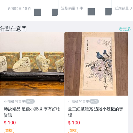
近期銷量 1 件
近期銷量 3
近期銷量 10 件
行動任意門
看更多
小辣椒的賣場
小辣椒的賣場
稀缺精品 追蹤小辣椒 享有好物
畫工細膩漂亮 追蹤小辣椒的賣
資訊
場
$ 100
$ 100
競標
競標