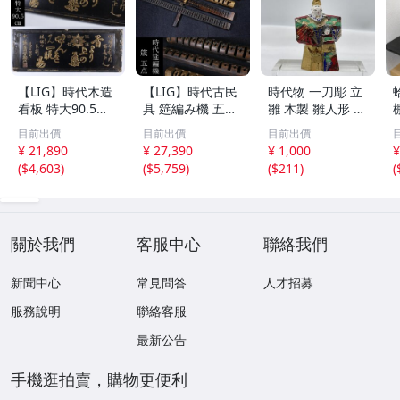
【LIG】時代木造
【LIG】時代古民
時代物 一刀彫 立
看板 特大90.5㎝
具 筵編み機 五点
雛 木製 雛人形 木
金彩 本舗 高田徳
むしろ編み 筬 お
彫彩色 小型 2.2×
目前出價
目前出價
目前出價
左衛門 古美術品
さ 農具 古道具 26
3.5×H5.7cm ひな
¥ 21,890
¥ 27,390
¥ 1,000
¥
2606.676
04.458
祭り 郷土玩具 木
(
$4,603
)
(
$5,759
)
(
$211
)
(
工芸 置物 木彫人
形(B24136)
關於我們
客服中心
聯絡我們
新聞中心
常見問答
人才招募
服務說明
聯絡客服
最新公告
手機逛拍賣，購物更便利