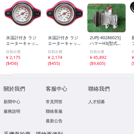
水温計付き ラジ
水温計付き ラジ
2UPJ-40286025]
エーターキャップ
エーターキャップ
ハマーH3(型式不
開弁圧1.3k Bタイ
開弁圧1.3k Bタイ
明)エアコンコン
目前出價
目前出價
目前出價
プ トヨタ/日産/ス
プ トヨタ/日産/ス
プレッサー 中古
¥ 2,175
¥ 2,174
¥ 45,892
¥
ズキ/スバル/マツ
ズキ/スバル/マツ
1
(
$456
)
(
$455
)
(
$9,605
)
(
ダ/ダイハツ/ホン
ダ/ダイハツ/ホン
2
ダ/三菱
ダ/三菱
關於我們
客服中心
聯絡我們
新聞中心
常見問答
人才招募
服務說明
聯絡客服
最新公告
手機逛拍賣，購物更便利