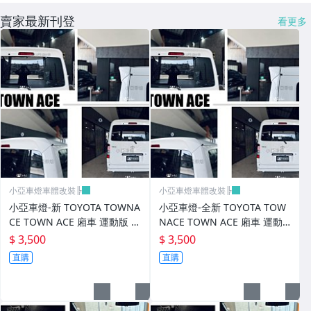
進氣套件 進氣系統 全系列
賣家最新刊登
看更多
其它
小亞車燈車體改裝╠
小亞車燈車體改裝╠
小亞車燈-新 TOYOTA TOWNA
小亞車燈-全新 TOYOTA TOW
CE TOWN ACE 廂車 運動版 尾
NACE TOWN ACE 廂車 運動
翼 鴨尾 素材 FRP
版 尾翼 鴨尾 素材 FRP
$ 3,500
$ 3,500
直購
直購