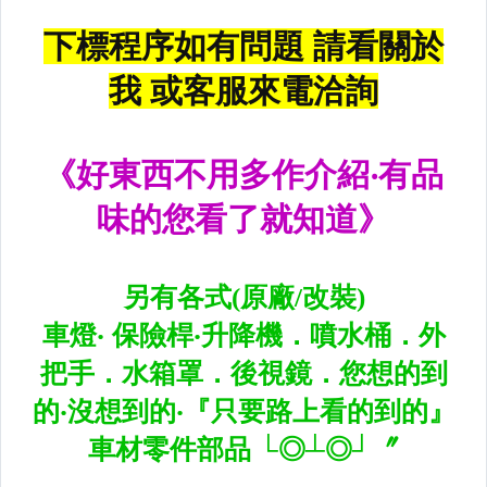
黑框尾燈.圓燈型尾燈.LED尾燈
前後保桿側燈.後保桿LED反光片
原廠型霧燈.晶鑽及燻黑霧燈.
各車系LED後保桿下霧燈
專用型魚眼霧燈.光圈魚眼霧燈
BMW光圈燈泡.CCFL光圈
LED第三剎車燈.LED燈泡
各車系專用DRL日行燈
車身標誌MARK.車身飾條
前後保桿.前後下巴.側裙.尾翼
升降機.汽車零件.鈑金零件