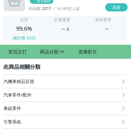
實名驗證
追蹤
粉絲數
2211
4小時前上線
-
-
正評
出貨速度
未出貨率
99.6%
--
--
天
總評價
5025
-
首頁主打
商品分類
直播影片
-
sign
2
汽機車精品百貨
汽車零件/配件
車組零件
其他汽車零配件
原廠=規格大燈.正廠大燈
引擎系統