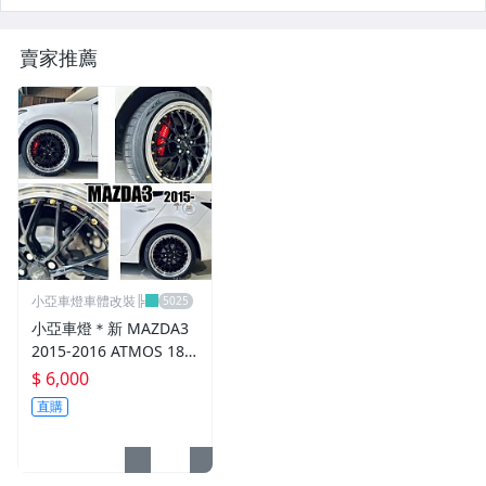
內.外把手.後視鏡.LED後視鏡
賣家推薦
大燈框.後燈框.側燈框.霧燈框
煞車油門踏板.冷光迎賓踏板
排氣管.內龜板.下護板.擋泥板
牌照燈.室內燈.照地燈
原廠改裝水箱罩.通風網
各車系燈眉.空力套件
小亞車燈車體改裝╠
非常機車
小亞車燈＊新 MAZDA3
2015-2016 ATMOS 18
車用精品百貨類.各車系晴雨窗
吋 鋁圈 輪框 18*8.5 5/1
$ 6,000
08 ET40 5孔108 銀黑車
直購
避震器.卡鉗.來另片.短彈簧
邊 鉚釘款
CUSCO / HARDRACE 各車系結構桿.拉桿