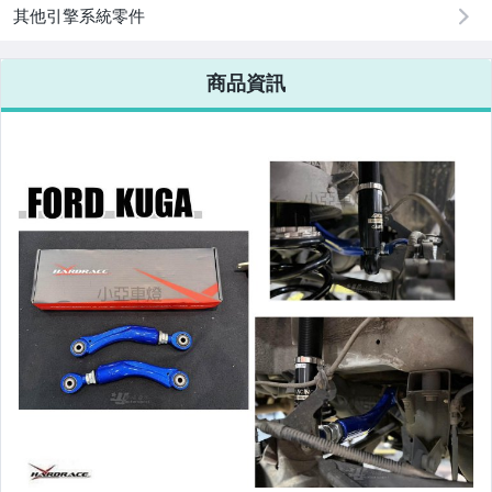
改裝=R8燈眉款DRL大燈
其他引擎系統零件
改裝=晶鑽大燈.黑框大燈
商品資訊
改裝=光圈魚眼大燈.一般魚眼大燈
手工改=3D/CCFL/COB光圈魚眼大燈
客製=光圈魚眼導光條日行燈系列
超薄型HID氙氣燈泡.大燈燈泡
通用型DRL日行燈.R8日行燈
原廠型=角燈.晶鑽.黑框.黃角燈
前保桿小燈.晶鑽.黑框小燈
LED側燈.晶鑽.燻黑.黃側燈
原廠型尾燈.紅白晶鑽尾燈