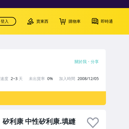
登入
賣東西
購物車
即時通
關於我
分享
貨速度
2~3
天
未出貨率
0%
加入時間
2008/12/05
81 矽利康 中性矽利康.填縫