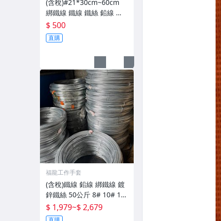
(含稅)#21*30cm~60cm
綁鐵線 鐵線 鐵絲 鉛線 鍍
鋅線 ~~ 一箱14.7公斤500
$ 500
元
直購
福龍工作手套
(含稅)鐵線 鉛線 綁鐵線 鍍
鋅鐵絲 50公斤 8# 10# 12
# 14# 16# 18# 20#
$ 1,979
~
$ 2,679
直購