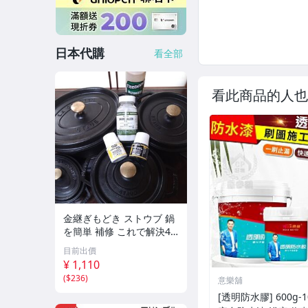
日本代購
看全部
看此商品的人也
金継ぎもどき ストウブ 鍋
を簡単 補修 これで解決4
点セット キット ブラック
目前出價
STAUB 剥がれ フチ 補修
¥ 1,110
錆び止め セラミックパウ
(
$236
)
意樂舖
ダー ペベオ
[透明防水膠] 600g-10KG 外牆