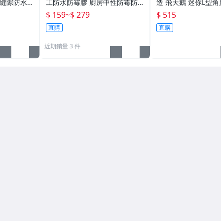
磚縫隙防水
工防水防霉膠 廚房中性防霉防
造 飛天鵝 迷你L型角
漏☆意樂舖
黑玻璃膠 防水膠 透明膠 防黴膠
0度轉接頭L型轉角器
$ 159
~
$ 279
$ 515
☆意樂鋪☆
3mm！(特價)
直購
直購
近期銷量 3 件