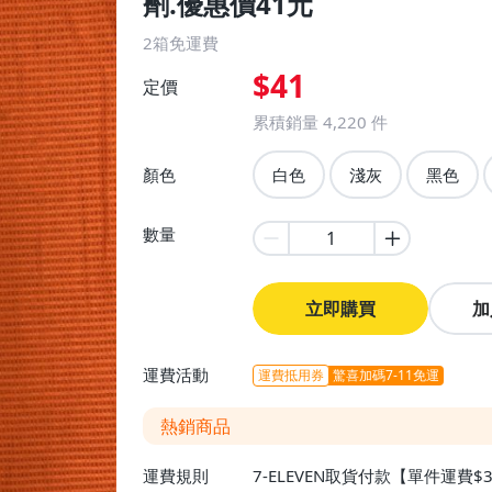
劑.優惠價41元
2箱免運費
$41
定價
累積銷量
4,220
件
顏色
白色
淺灰
黑色
數量
立即購買
加
運費活動
運費抵用券
驚喜加碼7-11免運
熱銷商品
運費規則
7-ELEVEN取貨付款【單件運費