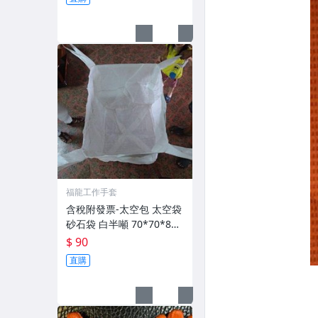
福龍工作手套
含稅附發票-太空包 太空袋
砂石袋 白半噸 70*70*80
優惠價90元滿20個以上免
$ 90
運費
直購