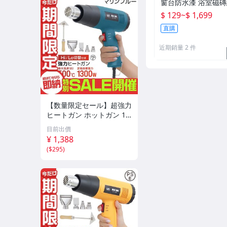
窗台防水漆 浴室磁
材料 防漏水補漏堵
$ 129
~
$ 1,699
☆
直購
近期銷量 2 件
【数量限定セール】超強力
ヒートガン ホットガン 13
00W PSE認証 ホットガン
目前出價
2段階 強弱調節 アタッチ
¥ 1,388
メント付 塗装乾燥 ステッ
(
$295
)
カー剥離