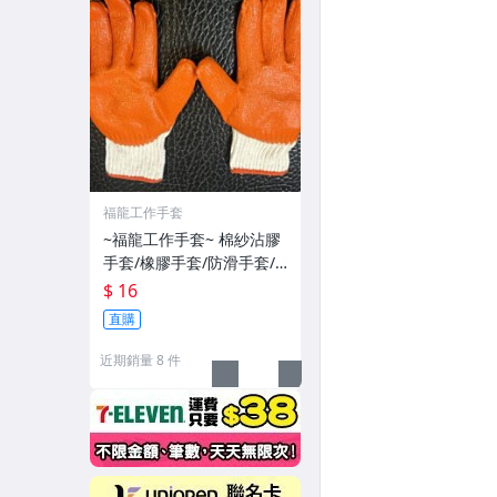
福龍工作手套
~福龍工作手套~ 棉紗沾膠
手套/橡膠手套/防滑手套/
棉紗手套 優貨價1雙16元
$ 16
直購
近期銷量 8 件