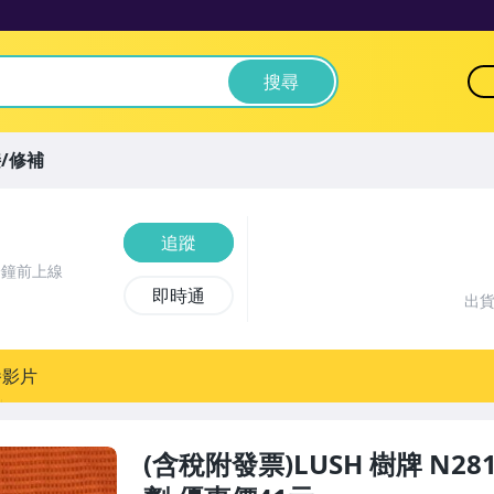
搜尋
/修補
追蹤
分鐘前上線
即時通
出
播影片
(含稅附發票)LUSH 樹牌 N2