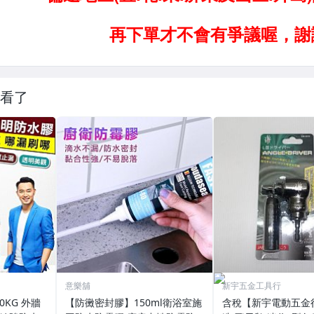
看了
意樂舖
新宇五金工具行
【防黴密封膠】150ml衛浴室施
含稅【新宇電動五金