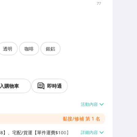
77
透明
咖啡
銀鋁
入購物車
即時通
黏接/修補 第 1 名
$38】、宅配/貨運【單件運費$100】