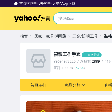
首頁
購物中心
帳務中心
信箱
App下載
Yahoo拍賣
拍賣
居家、家具與園藝
五金/照明工具
黏接
福龍工作手套
實名驗證
Y9694973220
粉絲數
2889
41
正評
100.0%
(
6284
)
首頁主打
商品分類
直
sign
圖書/影音/文具
居家、家具與園藝