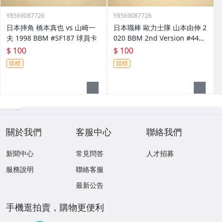
Y8569087726
Y8569087726
日本摔角 橋本真也 vs 山崎一
日本職棒 歐力士隊 山本由伸 2
夫 1998 BBM #SF187 球員卡
020 BBM 2nd Version #448
球員卡
$ 100
$ 100
競標
競標
關於我們
客服中心
聯絡我們
新聞中心
常見問答
人才招募
服務說明
聯絡客服
最新公告
手機逛拍賣，購物更便利