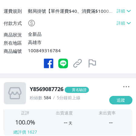
運費規則
郵局掛號【單件運費$40、消費滿$1000免
運費】
付款方式
全新品
商品狀況
高雄市
所在地區
100849316784
商品編號
Y8569087726
實名驗證
粉絲數
584
5分鐘前上線
追蹤
-
-
正評
出貨速度
未出貨率
100.0%
--
--
天
總評價
1627