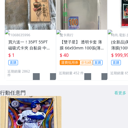
Y1068635996
魔卡商行
時尚.電影.
買六送一！35PT 55PT
【雙子星】 透明卡套 薄
(全新品)美
磁吸式卡夾 自黏袋 中華
膜 66x93mm 100張(薄)
薄膜(10
職棒球員卡 遊戲王 寶可
適用 BBM MLB Topps C
次到貨日期:
$ 1
$ 40
$ 999,9
夢PTCG 漫威 ultra pro
PBL 球員卡
直購
運費抵用券
折扣碼
直購
直購
可用
近期銷量 2862
近期銷量 452 件
近期銷量 6
件
行動任意門
看更多