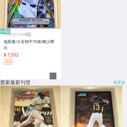
收藏品
Y9307211569
低限量!大谷翔平75張!稀少釋
出
$ 1,552
競標
賣家最新刊登
看更多