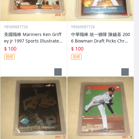
Y8569087726
Y8569087726
美國職棒 Mariners Ken Griff
中華職棒 統一獅隊 陳鏞基 200
ey Jr 1997 Sports Illustrated
6 Bowman Draft Picks Chro
#172球員卡
me #FG30 球員卡
$ 100
$ 100
競標
競標