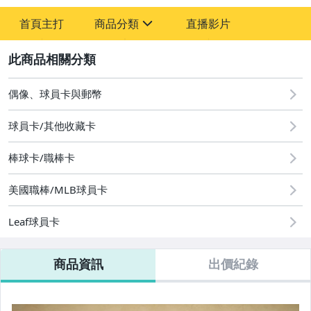
-
首頁主打
商品分類
直播影片
-
sign
偶像、球員卡與郵幣
2
偶像、球員卡與郵幣
球員卡/其他收藏卡
棒球卡/職棒卡
美國職棒/MLB球員卡
Leaf球員卡
商品資訊
出價紀錄