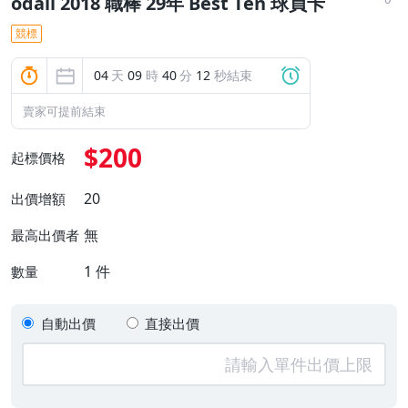
odall 2018 職棒 29年 Best Ten 球員卡
競標
04
天
09
時
40
分
12
秒結束
賣家可提前結束
$200
起標價格
20
出價增額
無
最高出價者
1
件
數量
自動出價
直接出價