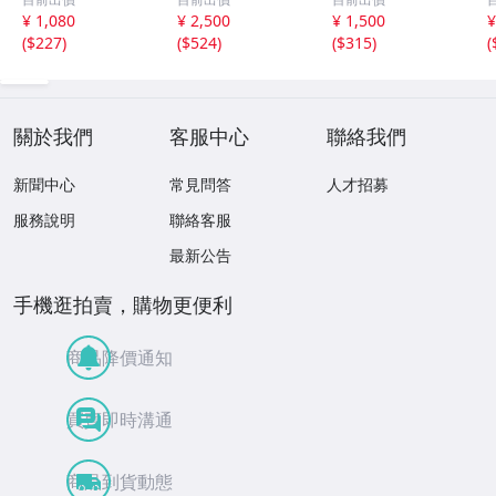
種類を選んで試し
漆の肌触りが伝
様」 漆の肌触り
¥ 1,080
¥ 2,500
¥ 1,500
¥
て見ませんか。ニ
わる特製オリジナ
が伝わる特製オリ
(
$227
)
(
$524
)
(
$315
)
(
ッコー・タチカ
ル軸１本【 限定
ジナル軸１本 【
ワ・ゼブラ・ライ
品 】urushi coati
限定品 】urushi
オン・エレガント
ng
coating
c
など
關於我們
客服中心
聯絡我們
新聞中心
常見問答
人才招募
服務說明
聯絡客服
最新公告
手機逛拍賣，購物更便利
商品降價通知
買賣即時溝通
商品到貨動態