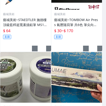
藝城美術
藝城美術
藝城美術~STAEDTLER 施德樓
藝城美術~TOMBOW Air Pres
頂級藍桿超寬素描鉛筆 MS100
s 氣壓隨寫筆 共6色 筆尖向上
J JUMBO 特大素描鉛筆 單支賣
書寫同時，墨水不倒流不斷墨
$ 64
$ 30
~
$ 170
場
直購
直購