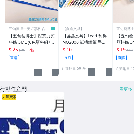
五旬藝博士美術顏料 台灣
【鑫鑫文具】
五旬藝博士
製
製
【五旬藝博士】壓克力顏
【鑫鑫文具】Lead 利得
【五旬藝
料條 3ML (6色顏料組+小
NO2000 紙捲蠟筆 手撕
顏料條 3
黑筆) 套裝組 歡迎大量訂
蠟筆
一條 歡
$ 25
$ 10
$ 19
72折
$ 35
$ 28
購
直購
直購
直購
近期銷量 60 件
近期銷量 1
行動任意門
看更多
人氣賣家