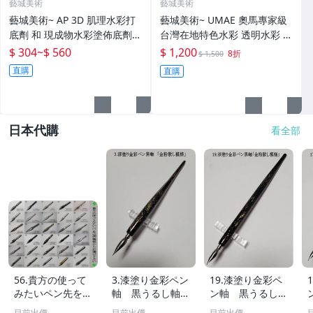
藝城美術
藝城美術
藝城美術~ AP 3D 肌理水彩打
藝城美術~ UMAE 奧馬專家級
底劑 和 現成物水彩塗佈底劑
台灣在地特色水彩 透明水彩 1
全新研發 複合媒材 500/100M
2色 收藏著十二種屬於台灣的
$ 304
~
$ 560
$ 1,200
8折
$ 1,500
L
色彩 王傑老師推薦~~
直購
直購
日本代購
看全部
56.貴方の使って
3.漆塗り金彩ペン
19.漆塗り金彩ペ
みたいペン先を3
軸 黒うるし軸
ン軸 黒うるし
0種類の中から10
「金粉散し模様」
軸 「金粉散し模
目前出價
目前出價
目前出價