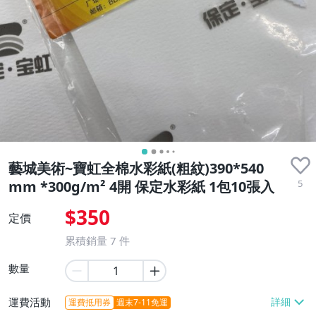
藝城美術~寶虹全棉水彩紙(粗紋)390*540
5
mm *300g/m² 4開 保定水彩紙 1包10張入
$350
定價
累積銷量
7
件
數量
運費活動
運費抵用券
週末7-11免運