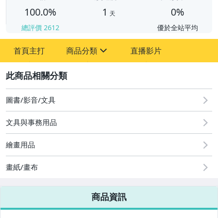
100.0%
1
0%
天
總評價
2612
優於全站平均
首頁主打
商品分類
直播影片
sign
2
嬰幼兒與孕婦
圖書/影音/文具
圖書/影音/文具
汽機車精品百貨
文具與事務用品
居家、家具與園藝
繪畫用品
玩具、模型與公仔
畫紙/畫布
商品資訊