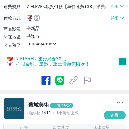
運費規則
7-ELEVEN取貨付款【單件運費$38、消費滿
$5000免運費】、郵局掛號【單件運費$8
付款方式
0、消費滿$5000免運費】
全新品
商品狀況
基隆市
所在地區
100849480859
商品編號
7-ELEVEN 運費只要
38
元
不限金額、筆數，筆筆優惠無限次！
藝城美術
實名驗證
粉絲數
1413
1小時前上線
追蹤
1
正評
出貨速度
未出貨率