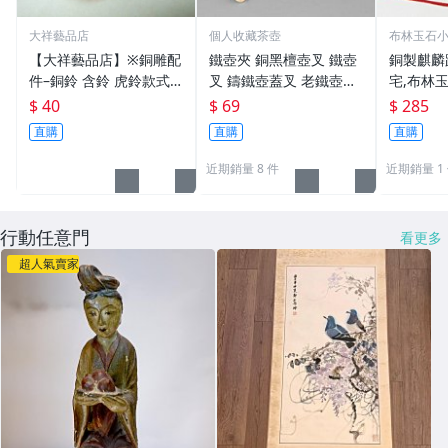
大祥藝品店
個人收藏茶壺
布林玉石
【大祥藝品店】※銅雕配
鐵壺夾 銅黑檀壺叉 鐵壺
銅製麒麟
件–銅鈴 含鈴 虎鈴款式
叉 鑄鐵壺蓋叉 老鐵壺夾
宅,布林玉
吊飾 銅製
子配件 生鐵壺器 老鐵壺
6，贈中
$ 40
$ 69
$ 285
器
五帝錢吊
直購
直購
直購
近期銷量 8 件
近期銷量 1
行動任意門
看更多
超人氣賣家