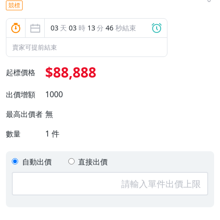
競標
03
天
03
時
13
分
45
秒結束
賣家可提前結束
$88,888
起標價格
1000
出價增額
無
最高出價者
1
件
數量
自動出價
直接出價