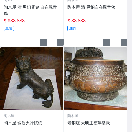
陶木屋 清 男銅鎏金 自在觀音
陶木屋 清 男銅自在觀音像
像
$ 888,888
$ 88,888
直購
直購
陶木屋
陶木屋
陶木屋 铜质天禄镇纸
老銅爐 大明正德年製款