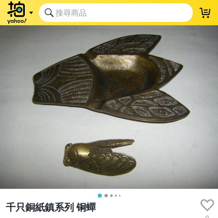
千只銅紙鎮系列 铜蟬
0