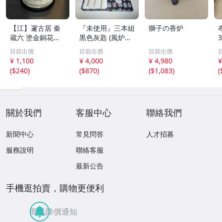
【江】邃古居 秦
『未使用』三本組
獅子の香炉
蔵六 塗金銅花器
黒色灰匙 (風炉用)
直径約9cm×高さ
化粧箱
目前出價
目前出價
目前出價
30cm 在銘 共箱
¥ 1,100
¥ 4,000
¥ 4,980
¥
古美術品(華道具
(
$240
)
(
$870
)
(
$1,083
)
(
花生花瓶花生飾
壺)BXZ2737 LTah
kp CTqxaf
關於我們
客服中心
聯絡我們
新聞中心
常見問答
人才招募
服務說明
聯絡客服
最新公告
手機逛拍賣，購物更便利
商品降價通知