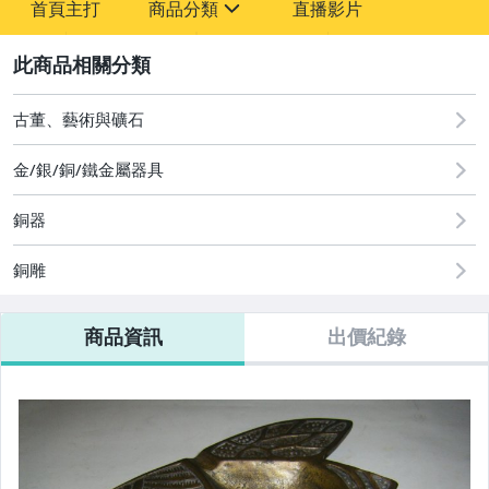
首頁主打
商品分類
直播影片
-
sign
古董、藝術與礦石
2
原創設計良品
古董、藝術與礦石
居家、家具與園藝
金/銀/銅/鐵金屬器具
銅器
銅雕
商品資訊
出價紀錄