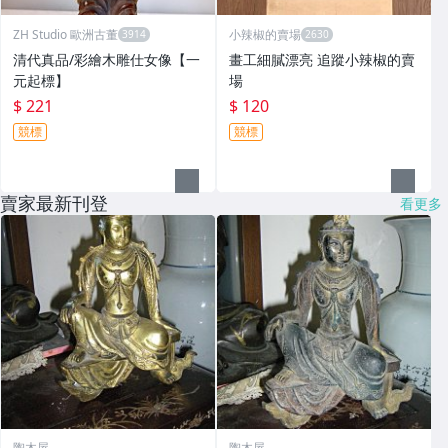
ZH Studio 歐洲古董
小辣椒的賣場
清代真品/彩繪木雕仕女像【一
畫工細膩漂亮 追蹤小辣椒的賣
元起標】
場
$ 221
$ 120
競標
競標
賣家最新刊登
看更多
陶木屋
陶木屋