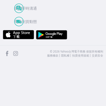
買賣即時溝通
商品到貨動態
APP Store
Google Play
facebook
Instagram
©
2026
Yahoo台灣電子商務 保留所有權利
服務條款
隱私權
拍賣使用規範
交易安全