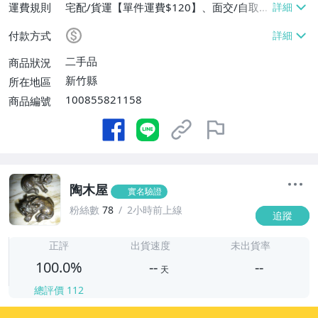
運費規則
宅配/貨運【單件運費$120】、面交/自取/
不寄送【免運費】
付款方式
二手品
商品狀況
新竹縣
所在地區
100855821158
商品編號
陶木屋
實名驗證
粉絲數
78
2小時前上線
追蹤
-
-
正評
出貨速度
未出貨率
100.0%
--
--
天
總評價
112
-