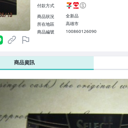
費】、7-ELEVEN取貨不付款
付款方式
運費$60、滿50件或消費滿$30
0、滿30件或消費滿$30000免
全新品
商品狀況
高雄市
所在地區
100860126090
商品編號
7-ELEVEN 運費只要
38
元
不限金額、筆數，筆筆優惠無限次！
商品資訊