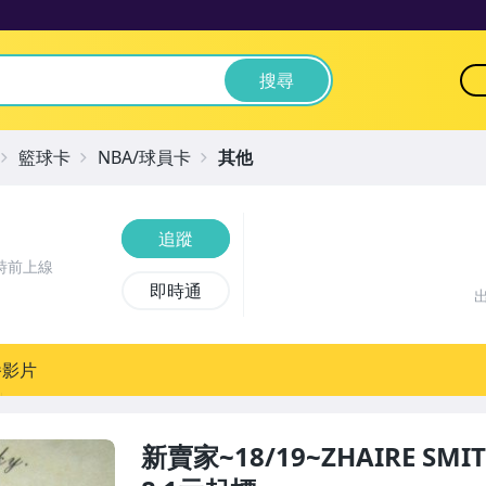
搜尋
籃球卡
NBA/球員卡
其他
追蹤
時前上線
即時通
播影片
新賣家~18/19~ZHAIRE SMI