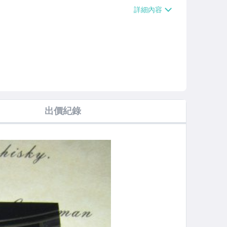
【單件運費$38】、萊爾富取貨付款【單件
0000免運費】、郵局掛號【單件運費$5
運費】
出價紀錄