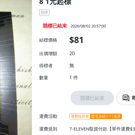
8 1元起標
競標
競標已結束
2026/08/02 20:57:00
$81
結標價格
20
出價增額
無
得標者
1
件
數量
競標已結束
運費活動
運費抵用券
驚喜加碼7-11免運
運費規則
7-ELEVEN取貨付款【單件運費$