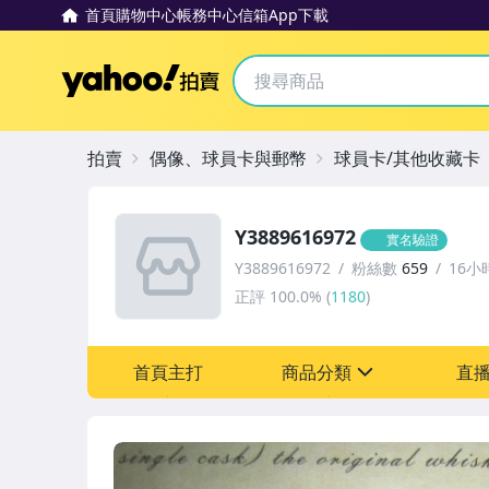
首頁
購物中心
帳務中心
信箱
App下載
Yahoo拍賣
拍賣
偶像、球員卡與郵幣
球員卡/其他收藏卡
Y3889616972
實名驗證
Y3889616972
粉絲數
659
16小
正評
100.0%
(
1180
)
首頁主打
商品分類
直
sign
偶像、球員卡與郵幣