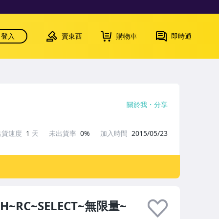
登入
賣東西
購物車
即時通
關於我
分享
出貨速度
1
天
未出貨率
0%
加入時間
2015/05/23
TH~RC~SELECT~無限量~