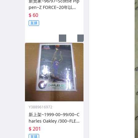
新賣家~96/97~Scottie Pip
pen~Z FORCE~20年以上
歷史~無限量~
$ 60
直購
Y3889616972
新上架~1999-00~99/00~C
harles Oakley /300~FLEE
R~~限量/300~1060114-1
$ 201
直購