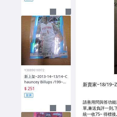
Y3889616972
新上架~2013-14~13/14~C
hauncey Billups /199~PR
IZM~SILVER~藍亮~限量/1
$ 251
99~1060114-1
直購