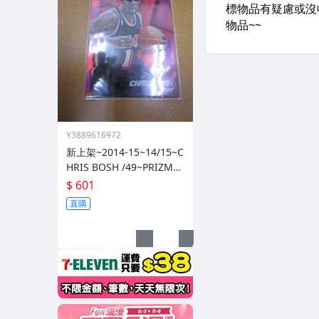
Y3889616972
新上架~2014-15~14/15~C
HRIS BOSH /49~PRIZM~S
ILVER~紅亮~低限量/49~1
$ 601
060114-1
直購