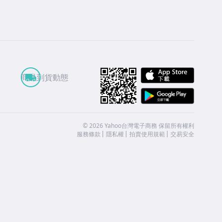
APP St
商品到貨動態
Google
©
2026
Yahoo台灣電子商務 保留所有權利
服務條款
隱私權
拍賣使用規範
交易安全