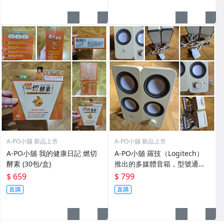
A-PO小舖 新品上市
A-PO小舖 新品上市
A-PO小舖 我的健康日記 燃切
A-PO小舖 羅技（Logitech）
酵素 (30包/盒)
推出的多媒體音箱，型號通常
為 Z200（白色款）少用二手七
$ 659
$ 799
八成新以上
直購
直購