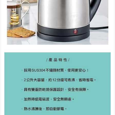
偶像、球員卡與郵幣
手錶與飾品配件
女包精品與女鞋
家電與影音視聽
美食與地方特產