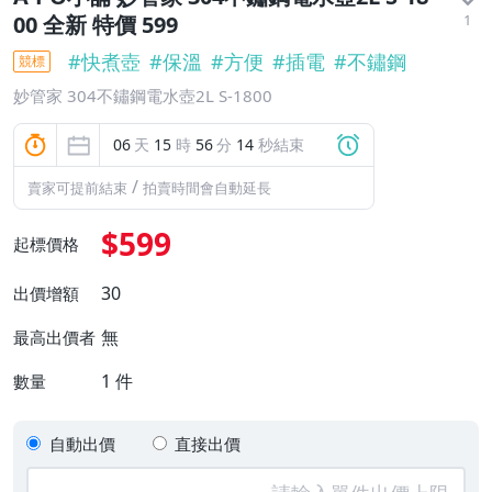
1
00 全新 特價 599
#
快煮壺
#
保溫
#
方便
#
插電
#
不鏽鋼
競標
妙管家 304不鏽鋼電水壺2L S-1800
06
天
15
時
56
分
13
秒結束
/
賣家可提前結束
拍賣時間會自動延長
$599
起標價格
30
出價增額
無
最高出價者
1
件
數量
自動出價
直接出價