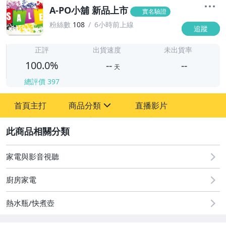
A-PO小舖 新品上市
實名驗證
粉絲數
108
6小時前上線
追蹤
-
-
正評
出貨速度
未出貨率
100.0%
--
--
天
總評價
397
-
首頁主打
商品分類
直播影片
-
sign
2
家電與影音視聽
圖書/影音/文具
廚房家電
古董、藝術與礦石
熱水瓶/快煮壺
手機、配件與通訊