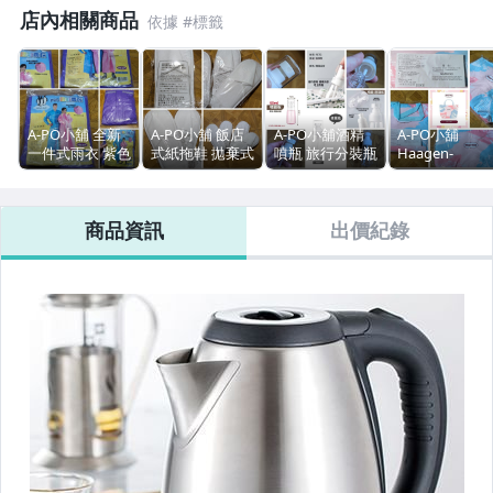
美容保養與彩妝
店內相關商品
電腦、平板與周邊
運動、戶外與休閒
A-PO小舖 全新
A-PO小舖 飯店
A-PO小舖酒精
A-PO小舖
電玩遊戲與主機
一件式雨衣 紫色
式紙拖鞋 拋棄式
噴瓶 旅行分裝瓶
Haagen-
特價 299
方便旅遊出差 四
乳液瓶 噴霧瓶
Dazs(哈根 達斯
嬰幼兒與孕婦
雙 特價 49
小噴瓶 塑膠噴瓶
粉彩花羽保冷
60ML 分裝 全新
全新未拆封 特
商品資訊
出價紀錄
特價
原創設計良品
汽機車精品百貨
居家、家具與園藝
玩具、模型與公仔
男性精品與服飾
女裝與服飾配件