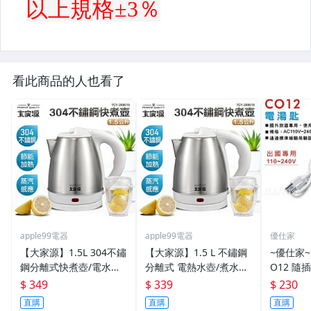
看此商品的人也看了
apple99電器
apple99電器
優仕家
【大家源】1.5L 304不鏽
【大家源】1.5 L 不鏽鋼
~優仕家~
鋼分離式快煮壺/電水壺-
分離式 電熱水壺/煮水壺/
O12 隨
按壓式上蓋TCY-269015
快煮壺/電茶壺 TCY-271
110V-2
$ 349
$ 339
$ 230
白色(TCY-2715)
5 勝TCY-2722/2762
直購
直購
直購