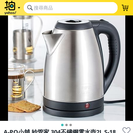
A-PO小舖 妙管家 304不鏽鋼電水壺2L S-18