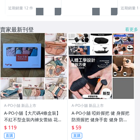
近期銷量 12 件
近期銷量 1
賣家最新刊登
看更多
A-PO小舖 新品上市
A-PO小舖 新品上市
A-PO小舖【大尺碼4條盒裝】
A-PO小舖 啞鈴握把 健 身握把
不紅不型盒裝內褲女蕾絲 花邊
防滑握把 健身手套 健身 防護
石墨烯檔布提臀透氣加肥加大
手套 硅膠 黑色
$ 119
$ 59
尺碼三角內褲
直購
直購