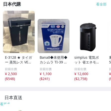
日本代購
看全部
E-3128 ★ タイガ
Bana8◆未使用◆
simplus 電気ポ
ー 蒸気レス VE電
カシムラ TI-39 マ
ット 省エネモー
気まほうびん と
ルチボルテージ湯
ド 保温 マイコン
目前出價
目前出價
目前出價
く子さん PIA-A30
沸器 ワールドポ
式 大容量 ポット
¥ 2,500
¥ 1,100
¥ 12,600
¥
0 ★容量:3L TIGE
ット2 白 0.4L 電
カルキ抜き 空焚
(
$548
)
(
$241
)
(
$2,758
)
(
R
気ポット
き防止 温度調節
電気ポッド シン
プラ
日本直送
看更多