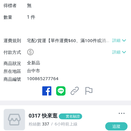
無
得標者
1
件
數量
運費規則
宅配/貨運【單件運費$60、滿100件或消費
滿$9999免運費】
付款方式
全新品
商品狀況
台中市
所在地區
100865277764
商品編號
0317 快來逛
實名驗證
粉絲數
337
6小時前上線
追蹤