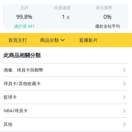
1
正評
出貨速度
未出貨率
99.8%
1
0%
天
總評價
441
優於全站平均
首頁主打
商品分類
直播影片
sign
2
偶像、球員卡與郵幣
偶像、球員卡與郵幣
球員卡/其他收藏卡
籃球卡
NBA/球員卡
其他