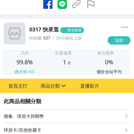
0317 快來逛
實名驗證
粉絲數
337
30分鐘前上線
追蹤
1
正評
出貨速度
未出貨率
99.8%
1
0%
天
總評價
441
優於全站平均
首頁主打
商品分類
直播影片
sign
2
偶像、球員卡與郵幣
偶像、球員卡與郵幣
球員卡/其他收藏卡