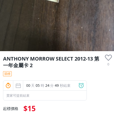
ANTHONY MORROW SELECT 2012-13 第
0
一年金屬卡 2
競標
00
天
05
時
24
分
48
秒結束
賣家可提前結束
$15
起標價格