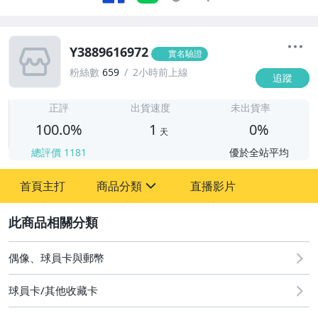
Y3889616972
實名驗證
粉絲數
659
2小時前上線
追蹤
1
正評
出貨速度
未出貨率
100.0%
1
0%
天
總評價
1181
優於全站平均
首頁主打
商品分類
直播影片
sign
2
偶像、球員卡與郵幣
偶像、球員卡與郵幣
球員卡/其他收藏卡