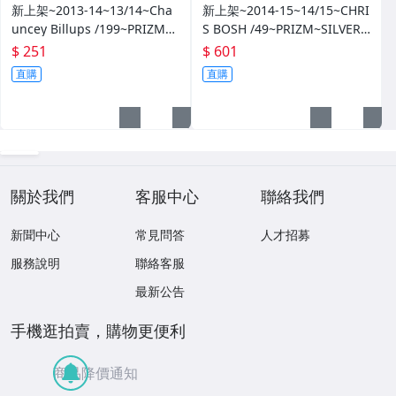
新上架~2013-14~13/14~Cha
新上架~2014-15~14/15~CHRI
uncey Billups /199~PRIZM~S
S BOSH /49~PRIZM~SILVER~
ILVER~藍亮~限量/199~10601
紅亮~低限量/49~1060114-1
$ 251
$ 601
14-1
直購
直購
關於我們
客服中心
聯絡我們
新聞中心
常見問答
人才招募
服務說明
聯絡客服
最新公告
手機逛拍賣，購物更便利
商品降價通知