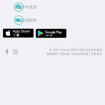
買賣即時溝通
商品到貨動態
APP Store
Google Play
facebook
Instagram
©
2026
Yahoo台灣電子商務 保留所有權利
服務條款
隱私權
拍賣使用規範
交易安全