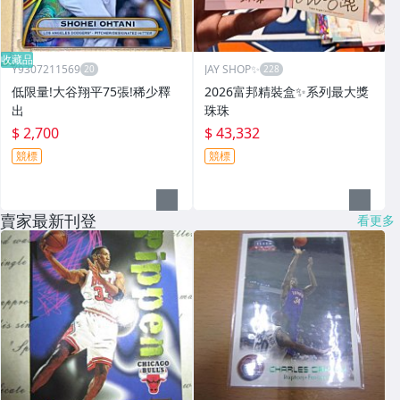
收藏品
Y9307211569
JAY SHOP✨
低限量!大谷翔平75張!稀少釋
2026富邦精裝盒✨系列最大獎
出
珠珠
$ 2,700
$ 43,332
競標
競標
賣家最新刊登
看更多