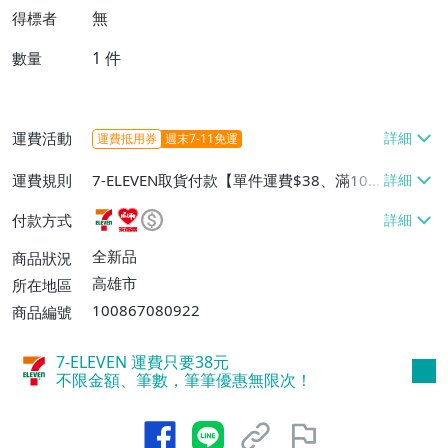
無
得標者
1
件
數量
運費活動
運費抵用券
週末7-11免運
運費規則
7-ELEVEN取貨付款【單件運費$38、滿100
件或消費滿$1000000免運費】、7-ELEVEN
付款方式
取貨不付款【單件運費$38】、萊爾富取貨
付款【單件運費$60、滿50件或消費滿$30
全新品
商品狀況
0000免運費】、郵局掛號【單件運費$50、
高雄市
所在地區
滿30件或消費滿$30000免運費】
100867080922
商品編號
7-ELEVEN 運費只要
38
元
不限金額、筆數，筆筆優惠無限次！