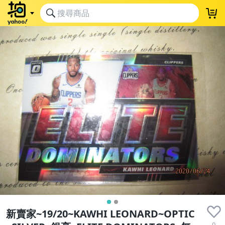
新賣家~19/20~KAWHI LEONARD~OPTIC
0