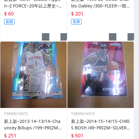
n~Z FORCE~20年以上歷史~無
les Oakley /300~FLEER~~限
限量~
量/300~1060114-1
$ 60
$ 201
直購
直購
Y3889616972
Y3889616972
新上架~2013-14~13/14~Cha
新上架~2014-15~14/15~CHRI
uncey Billups /199~PRIZM~S
S BOSH /49~PRIZM~SILVER~
ILVER~藍亮~限量/199~10601
紅亮~低限量/49~1060114-1
$ 251
$ 601