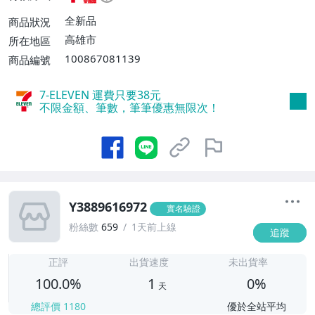
取貨不付款【單件運費$38】、萊爾富取貨
付款【單件運費$60、滿50件或消費滿$30
全新品
商品狀況
0000免運費】、郵局掛號【單件運費$50、
高雄市
所在地區
滿30件或消費滿$30000免運費】
100867081139
商品編號
7-ELEVEN 運費只要
38
元
不限金額、筆數，筆筆優惠無限次！
Y3889616972
實名驗證
粉絲數
659
1天前上線
追蹤
1
正評
出貨速度
未出貨率
100.0%
1
0%
天
總評價
1180
優於全站平均