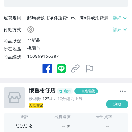
運費規則
郵局掛號【單件運費$35、滿8件或消費滿
$3500免運費】
付款方式
全新品
商品狀況
桃園市
所在地區
100869156387
商品編號
懷舊柑仔店
店鋪
實名驗證
粉絲數
1254
10分鐘前上線
追蹤
人氣賣家
-
-
正評
出貨速度
未出貨率
99.9%
--
--
天