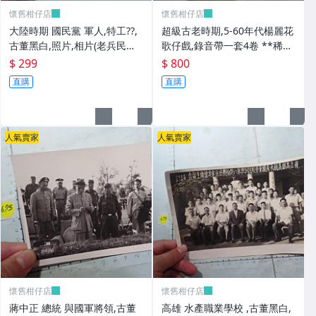
懷舊柑仔店
懷舊柑仔店
大陸時期 國民黨 軍人,特工??,
超級古老時期,5-60年代楊麗花
古董黑白,照片,相片(老兵民國3
歌仔戲,錄音帶一套4卷 **稀少
8年從大陸帶來台灣的) **稀少
品
$ 299
$ 800
品6
直購
直購
人氣賣家
人氣賣家
懷舊柑仔店
懷舊柑仔店
蔣中正 總統 與國軍將領,古董
高雄 水產職業學校 ,古董黑白,