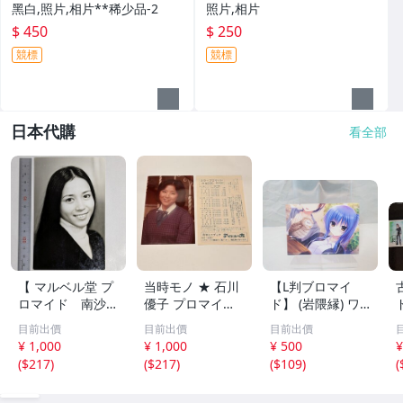
黑白,照片,相片**稀少品-2
照片,相片
$ 450
$ 250
競標
競標
日本代購
看全部
【 マルベル堂 プ
当時モノ ★ 石川
【L判ブロマイ
ロマイド 南沙
優子 プロマイド
ド】 (岩隈縁) ワ
織 1枚】当時物
ブロマイド マル
ガママハイスペッ
目前出價
目前出價
目前出價
昭和アイドル 女
ベル堂? アイドル
ク 宇都宮つみれ
¥ 1,000
¥ 1,000
¥ 500
¥
優
の友
まどそふと
(
$217
)
(
$217
)
(
$109
)
(