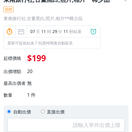
競標
東南旅行社,古董黑白,照片,相片**稀少品
07
天
11
時
29
分
10
秒結束
/
賣家可提前結束
拍賣時間會自動延長
$199
起標價格
20
出價增額
無
最高出價者
1
件
數量
自動出價
直接出價