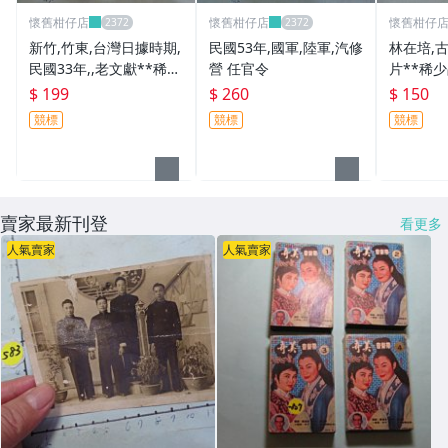
懷舊柑仔店
懷舊柑仔店
懷舊柑仔
新竹,竹東,台灣日據時期,
民國53年,國軍,陸軍,汽修
林在培,古
民國33年,,老文獻**稀少
營 任官令
片**稀
品
$ 199
$ 260
$ 150
競標
競標
競標
賣家最新刊登
看更多
人氣賣家
人氣賣家