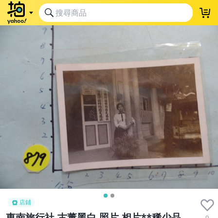
店鋪
東南旅行社,古董黑白,照片,相片**稀少品
0