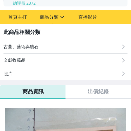
總評價
2372
-
首頁主打
商品分類
直播影片
-
sign
其它
2
古董、藝術與礦石
文獻收藏品
照片
商品資訊
出價紀錄