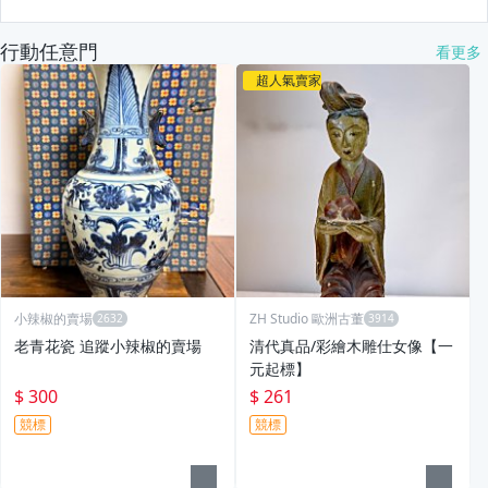
行動任意門
看更多
超人氣賣家
小辣椒的賣場
ZH Studio 歐洲古董
老青花瓷 追蹤小辣椒的賣場
清代真品/彩繪木雕仕女像【一
元起標】
$ 300
$ 261
競標
競標