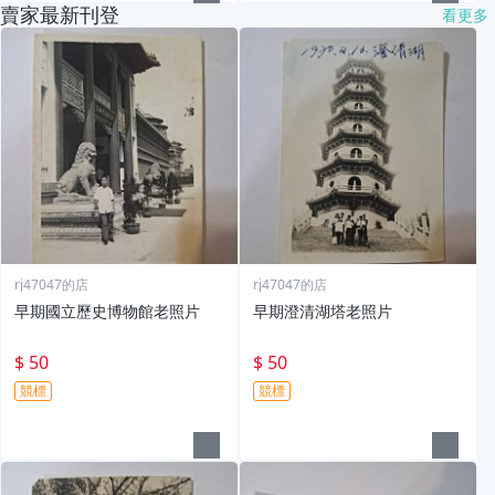
賣家最新刊登
看更多
rj47047的店
rj47047的店
早期國立歷史博物館老照片
早期澄清湖塔老照片
$ 50
$ 50
競標
競標