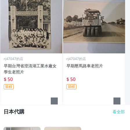
rj47047的店
rj47047的店
早期台灣省澄清湖工業水廠女
早期壓馬路車老照片
學生老照片
$ 50
$ 50
競標
競標
日本代購
看全部