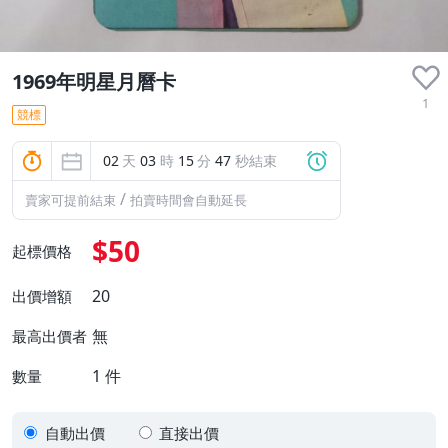
1969年明星月曆卡
1
競標
02
天
03
時
15
分
47
秒結束
/
賣家可提前結束
拍賣時間會自動延長
$50
起標價格
20
出價增額
無
最高出價者
1
件
數量
自動出價
直接出價