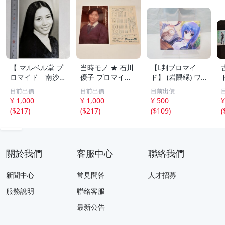
【 マルベル堂 プ
当時モノ ★ 石川
【L判ブロマイ
ロマイド 南沙
優子 プロマイド
ド】 (岩隈縁) ワ
織 1枚】当時物
ブロマイド マル
ガママハイスペッ
目前出價
目前出價
目前出價
昭和アイドル 女
ベル堂? アイドル
ク 宇都宮つみれ
¥ 1,000
¥ 1,000
¥ 500
¥
優
の友
まどそふと
(
$217
)
(
$217
)
(
$109
)
(
關於我們
客服中心
聯絡我們
新聞中心
常見問答
人才招募
服務說明
聯絡客服
最新公告