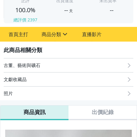
正評
出貨速度
未出貨率
100.0%
--
--
天
總評價
2397
-
首頁主打
商品分類
直播影片
-
sign
圖書/影音/文具
2
古董、藝術與礦石
古董、藝術與礦石
玩具、模型與公仔
文獻收藏品
偶像、球員卡與郵幣
照片
商品資訊
出價紀錄