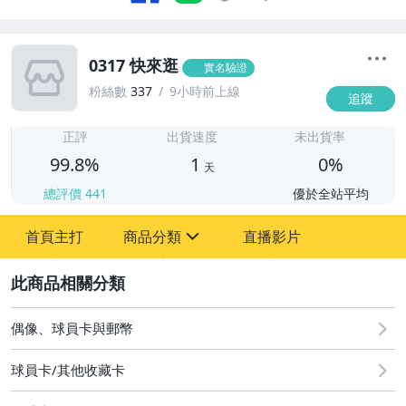
0317 快來逛
實名驗證
粉絲數
337
9小時前上線
追蹤
1
正評
出貨速度
未出貨率
99.8%
1
0%
天
總評價
441
優於全站平均
首頁主打
商品分類
直播影片
sign
2
偶像、球員卡與郵幣
偶像、球員卡與郵幣
球員卡/其他收藏卡