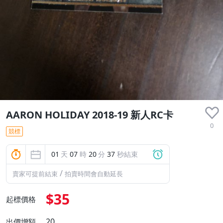
AARON HOLIDAY 2018-19 新人RC卡
0
競標
01
天
07
時
20
分
36
秒結束
/
賣家可提前結束
拍賣時間會自動延長
$35
起標價格
20
出價增額