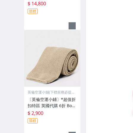
BERRY 熱門款 菱格紋 外
$ 14,800
套 夾克 (有檔期)
競標
英倫空運小舖(下標前務必提
問)
〔英倫空運小鋪〕*超值折
扣特區 英國代購 6折 Boss
針織 領帶 (有檔期)
$ 2,900
競標