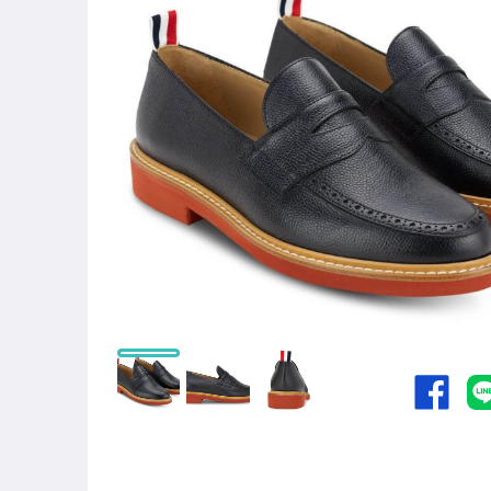
居家、家具與園藝
男性精品與服飾
女裝與服飾配件
手錶與飾品配件
女包精品與女鞋
家電與影音視聽
運動、戶外與休閒