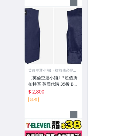
英倫空運小舖(下標前務必提
問)
〔英倫空運小鋪〕*超值折
扣特區 英國代購 35折 BO
SS 格紋 海軍藍 背心 (有檔
$ 2,800
期)
競標