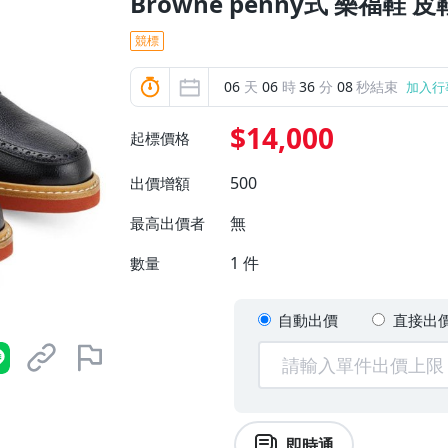
Browne penny式 樂福鞋 皮
競標
06
天
06
時
36
分
07
秒結束
加入行
$14,000
起標價格
500
出價增額
無
最高出價者
1
件
數量
自動出價
直接出
即時通