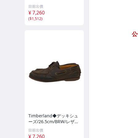
目前出價
¥ 7,260
(
$1,512
)
Timberland◆デッキシュ
ーズ/26.5cm/BRW/レザ
ー/tb0a29yg931//
目前出價
¥ 7,260