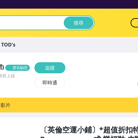
搜尋
TOD's
)
追蹤
實名驗證
時前上線
即時通
播影片
〔英倫空運小鋪〕*超值折扣特區