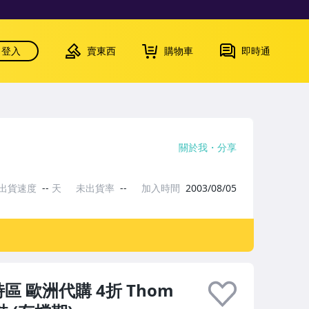
登入
賣東西
購物車
即時通
關於我
分享
出貨速度
--
天
未出貨率
--
加入時間
2003/08/05
 歐洲代購 4折 Thom