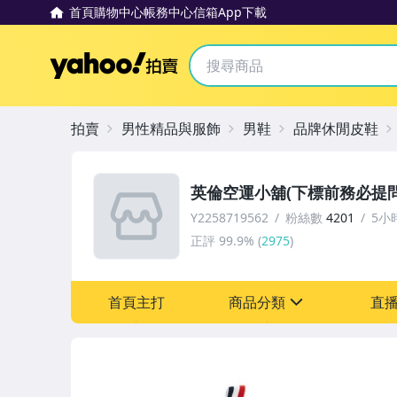
首頁
購物中心
帳務中心
信箱
App下載
Yahoo拍賣
拍賣
男性精品與服飾
男鞋
品牌休閒皮鞋
英倫空運小舖(下標前務必提問
Y2258719562
粉絲數
4201
5小
正評
99.9%
(
2975
)
首頁主打
商品分類
直
sign
嬰幼兒與孕婦
手機、配件與通訊