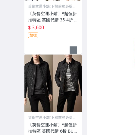
英倫空運小舖(下標前務必提
問)
〔英倫空運小鋪〕*超值折
扣特區 英國代購 35-4折 D
squared2 鏡框 鏡架 中性
$ 3,600
款 數款
競標
英倫空運小舖(下標前務必提
問)
〔英倫空運小鋪〕*超值折
扣特區 英國代購 6折 BUR