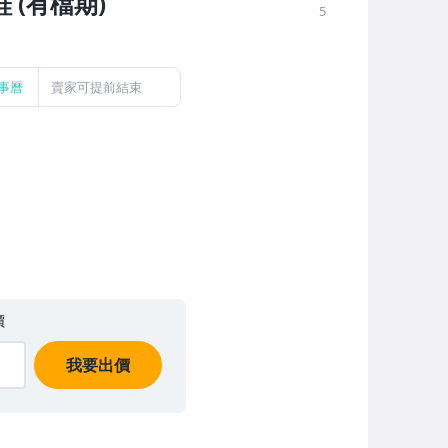
鞋 (有檔期)
5
事曆
賣家可提前結束
價
我要出價