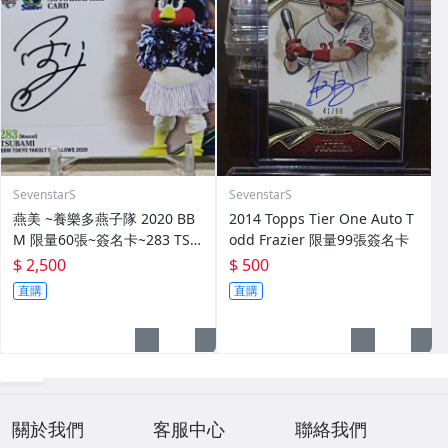
SevenstarS
SevenstarS
燕美 ~養樂多燕子隊 2020 BB
2014 Topps Tier One Auto T
M 限量60張~簽名卡~283 TSU
odd Frazier 限量99張簽名卡
BAMI~最強吉祥物 燕九郎妹妹
$ 2,500
$ 500
直購
直購
關於我們
客服中心
聯絡我們