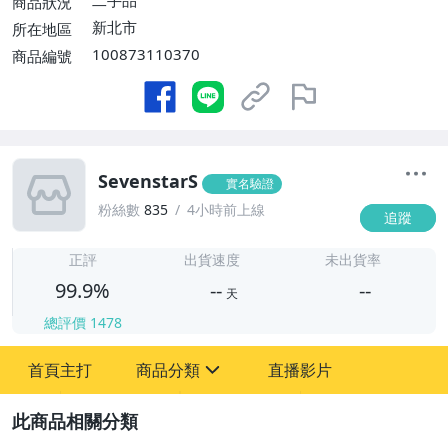
商品狀況
新北市
所在地區
100873110370
商品編號
SevenstarS
實名驗證
粉絲數
835
4小時前上線
追蹤
-
-
正評
出貨速度
未出貨率
99.9%
--
--
天
總評價
1478
-
首頁主打
商品分類
直播影片
-
sign
成人專區