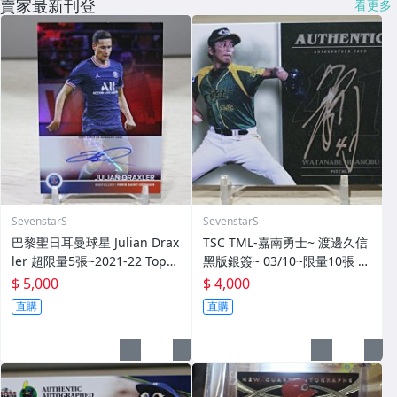
賣家最新刊登
看更多
SevenstarS
SevenstarS
巴黎聖日耳曼球星 Julian Drax
TSC TML-嘉南勇士~ 渡邊久信
ler 超限量5張~2021-22 Topp
黑版銀簽~ 03/10~限量10張 簽
s Paris Saint-Germain SSP
名卡~交換卡 已換回~ 簽背號4
$ 5,000
$ 4,000
亮面簽名卡~
1~西武獅日職3屆勝投王 勇士T
直購
直購
ML三冠王 MVP~