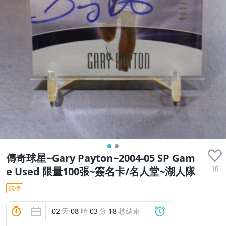
傳奇球星~Gary Payton~2004-05 SP Gam
10
e Used 限量100張~簽名卡/名人堂~湖人隊
競標
02
天
08
時
03
分
17
秒結束