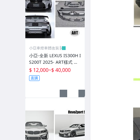
前後保桿.前後下巴.側裙.尾翼
升降機.汽車零件.鈑金零件
內.外把手.後視鏡.LED後視鏡
大燈框.後燈框.側燈框.霧燈框
小亞車燈車體改裝╠
煞車油門踏板.冷光迎賓踏板
小亞-全新 LEXUS IS300H I
S200T 2025- ART樣式 碳
排氣管.內龜板.下護板.擋泥板
纖維 卡夢 前下巴 側裙 後
$ 12,000
~
$ 40,000
下巴 尾翼
牌照燈.室內燈.照地燈
直購
原廠改裝水箱罩.通風網
各車系燈眉.空力套件
非常機車
車用精品百貨類.各車系晴雨窗