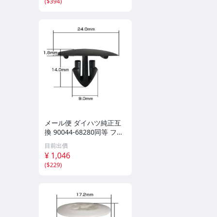
(
$394
)
メール便 ダイハツ純正互
換 90044-68280同等 フー
ドインシュレーター スク
目前出價
リューグロメット クリッ
¥ 1,046
プ リベット VOSTONE BC
(
$229
)
5501 10個