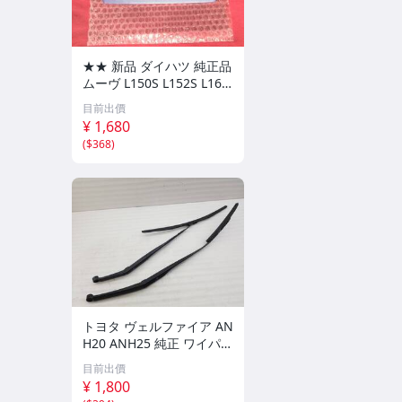
★★ 新品 ダイハツ 純正品
ムーヴ L150S L152S L160
S リアゲート バックドア
目前出價
トランク 後ろ ドアノブ ア
¥ 1,680
ウターハンドル P10 紫 ラ
(
$368
)
ベンダー
トヨタ ヴェルファイア AN
H20 ANH25 純正 ワイパー
アーム 左右セット [D98 C
目前出價
W-35]
¥ 1,800