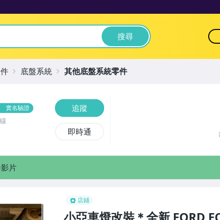
搜尋
零件
底盤系統
其他底盤系統零件
追蹤
實名驗證
線
即時通
播影片
店鋪
小亞車燈改裝＊全新 FORD ECOS