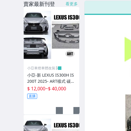
賣家最新刊登
看更多
LED側燈.晶鑽.燻黑.黃側燈
原廠型尾燈.紅白晶鑽尾燈
黑框尾燈.圓燈型尾燈.LED尾燈
前後保桿側燈.後保桿LED反光片
原廠型霧燈.晶鑽及燻黑霧燈.
各車系LED後保桿下霧燈
小亞車燈車體改裝╠
專用型魚眼霧燈.光圈魚眼霧燈
小亞-新 LEXUS IS300H IS
200T 2025- ART樣式 碳纖
BMW光圈燈泡.CCFL光圈
維 卡夢 前下巴 側裙 後下
$ 12,000
~
$ 40,000
巴 尾翼
直購
LED第三剎車燈.LED燈泡
各車系專用DRL日行燈
車身標誌MARK.車身飾條