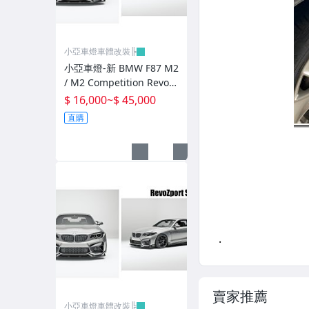
避震器.卡鉗.來另片.短彈簧
CUSCO / HARDRACE 各車系結構桿.拉桿
小亞車燈車體改裝╠
進氣套件 進氣系統 全系列
小亞車燈-新 BMW F87 M2
/ M2 Competition RevoZ
其它
port Street 乾式碳纖維 套
$ 16,000
~
$ 45,000
件 前下巴 側裙 後下巴 尾
直購
翼
賣家推薦
小亞車燈車體改裝╠