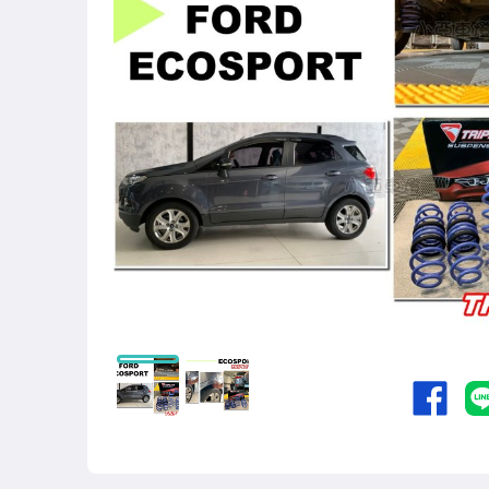
其他汽車零配件
原廠=規格大燈.正廠大燈
改裝=R8燈眉款DRL大燈
改裝=晶鑽大燈.黑框大燈
改裝=光圈魚眼大燈.一般魚眼大燈
手工改=3D/CCFL/COB光圈魚眼大燈
客製=光圈魚眼導光條日行燈系列
超薄型HID氙氣燈泡.大燈燈泡
通用型DRL日行燈.R8日行燈
原廠型=角燈.晶鑽.黑框.黃角燈
前保桿小燈.晶鑽.黑框小燈