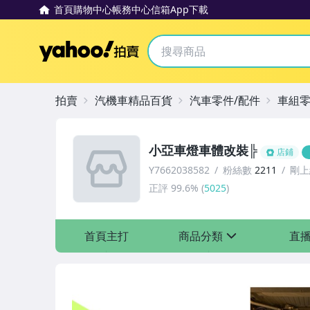
首頁
購物中心
帳務中心
信箱
App下載
Yahoo拍賣
拍賣
汽機車精品百貨
汽車零件/配件
車組
小亞車燈車體改裝╠
店鋪
Y7662038582
粉絲數
2211
剛上
正評
99.6%
(
5025
)
首頁主打
商品分類
直
sign