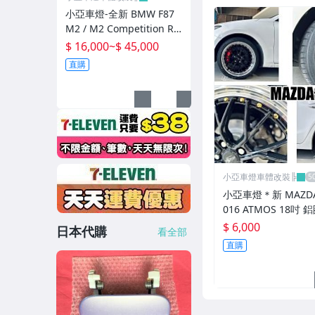
小亞車燈-全新 BMW F87
M2 / M2 Competition Re
voZport Street 乾式碳纖
$ 16,000
~
$ 45,000
維 套件 前下巴 側裙 後下
直購
巴
小亞車燈車體改裝╠
小亞車燈＊新 MAZDA3
016 ATMOS 18吋 
*8.5 5/108 ET40 
$ 6,000
日本代購
看全部
車邊 鉚釘款
直購