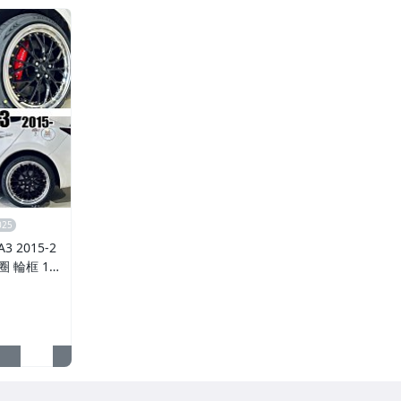
 2015-2
鋁圈 輪框 18
5孔108 銀黑