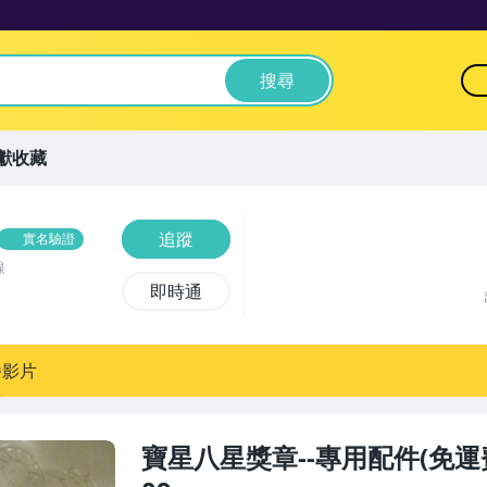
搜尋
獻收藏
追蹤
實名驗證
線
即時通
播影片
寶星八星獎章--專用配件(免運