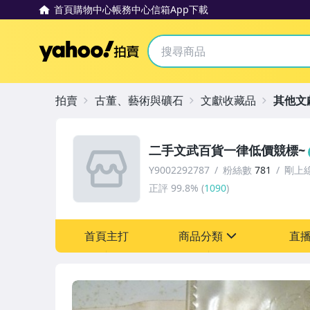
首頁
購物中心
帳務中心
信箱
App下載
Yahoo拍賣
拍賣
古董、藝術與礦石
文獻收藏品
其他文
二手文武百貨一律低價競標~
Y9002292787
粉絲數
781
剛上
正評
99.8%
(
1090
)
首頁主打
商品分類
直
sign
古董、藝術與礦石
玩具、模型與公仔