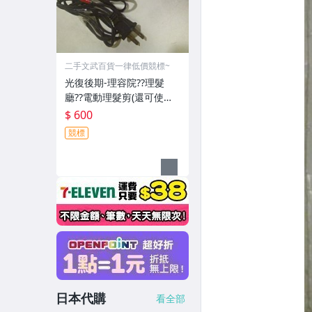
二手文武百貨一律低價競標~
光復後期-理容院??理髮
廳??電動理髮剪(還可使用-
郵寄免運費)收藏品~收藏用
$ 600
競標
日本代購
看全部