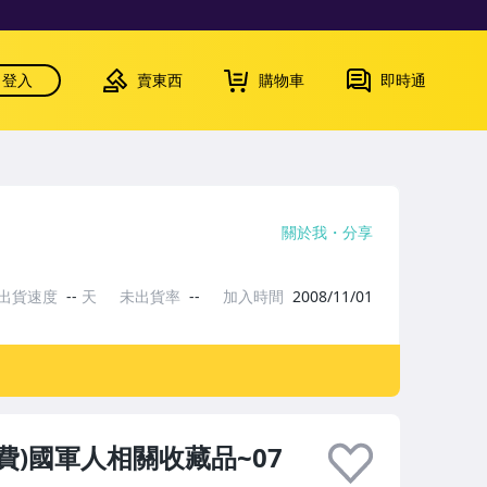
登入
賣東西
購物車
即時通
關於我
分享
出貨速度
--
天
未出貨率
--
加入時間
2008/11/01
費)國軍人相關收藏品~07