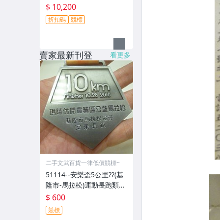
$ 10,200
折扣碼
競標
賣家最新刊登
看更多
二手文武百貨一律低價競標~
51114--安樂盃5公里??(基
隆市-馬拉松)運動長跑類20
18年-精緻獎牌??紀念章??
$ 600
(金屬材質-郵寄免運費)
競標