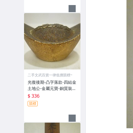
二手文武百貨一律低價競標~
光復後期-凸字落款-四結金
土地公-金屬元寶-銅質裝飾
品-宗教發財金??(郵寄免運
$ 336
費)罕見收藏品
競標