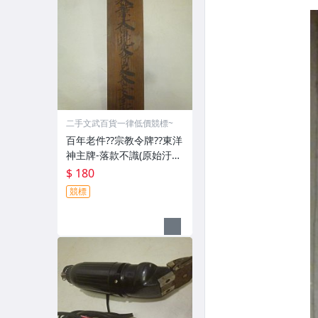
二手文武百貨一律低價競標~
百年老件??宗教令牌??東洋
神主牌-落款不識(原始汙
垢-郵寄免運費)罕見收藏
$ 180
品-60729
競標