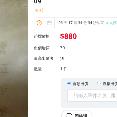
09
競標
06
天
17
時
34
分
31
秒結束
加入行
$880
起標價格
30
出價增額
無
最高出價者
1
件
數量
自動出價
直接出
即時通