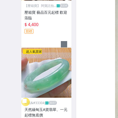
【壓箱寶】 阿寶託拍
網
壓箱寶 藝品百元起標 歡迎
蒞臨
$ 4,400
競標
超人氣賣家
昕品&#33304;
天然緬甸玉A貨翡翠、一元
起標無底價