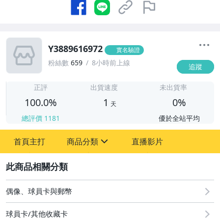
Y3889616972
實名驗證
粉絲數
659
8小時前上線
追蹤
1
正評
出貨速度
未出貨率
100.0%
1
0%
天
總評價
1181
優於全站平均
首頁主打
商品分類
直播影片
sign
2
偶像、球員卡與郵幣
偶像、球員卡與郵幣
球員卡/其他收藏卡