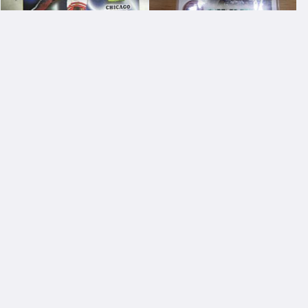
Y3889616972
Y3889616972
新賣家~96/97~Scottie Pippe
新上架~1999-00~99/00~Char
n~Z FORCE~20年以上歷史~無
les Oakley /300~FLEER~~限
限量~
量/300~1060114-1
$ 60
$ 201
直購
直購