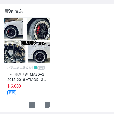
CUSCO / HARDRACE 各車系結構桿.拉桿
賣家推薦
進氣套件 進氣系統 全系列
其它
小亞車燈車體改裝╠
小亞車燈＊新 MAZDA3
2015-2016 ATMOS 18
吋 鋁圈 輪框 18*8.5 5/1
$ 6,000
08 ET40 5孔108 銀黑車
直購
邊 鉚釘款