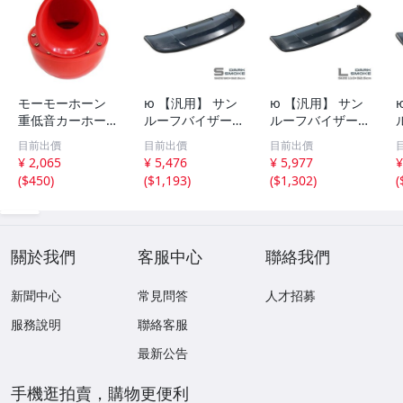
モーモーホーン
ю 【汎用】 サン
ю 【汎用】 サン
重低音カーホーン
ルーフバイザー
ルーフバイザー
ブルホーン ダン
ダークスモーク [
ダークスモーク [
目前出價
目前出價
目前出價
プカー 汽笛のよ
Sサイズ ] 90×32.
Lサイズ ] 110×3
¥ 2,065
¥ 5,476
¥ 5,977
¥
うな重量級の迫
5cm 取付金具付
2.5cm 取付金具
(
$450
)
(
$1,193
)
(
$1,302
)
(
力！ステー付 レ
き サンルーフ 後
付き サンルーフ
ッド 12V汎用 ク
付け 換気 雨よけ
後付け 換気 雨よ
ラクション 旧車
曇り予防 1個
け 曇り予防 1個
バイク
關於我們
客服中心
聯絡我們
新聞中心
常見問答
人才招募
服務說明
聯絡客服
最新公告
手機逛拍賣，購物更便利