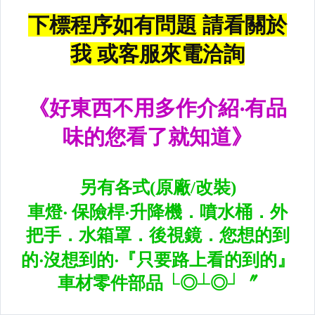
升降機.汽車零件.鈑金零件
內.外把手.後視鏡.LED後視鏡
大燈框.後燈框.側燈框.霧燈框
煞車油門踏板.冷光迎賓踏板
排氣管.內龜板.下護板.擋泥板
牌照燈.室內燈.照地燈
原廠改裝水箱罩.通風網
各車系燈眉.空力套件
非常機車
車用精品百貨類.各車系晴雨窗
避震器.卡鉗.來另片.短彈簧