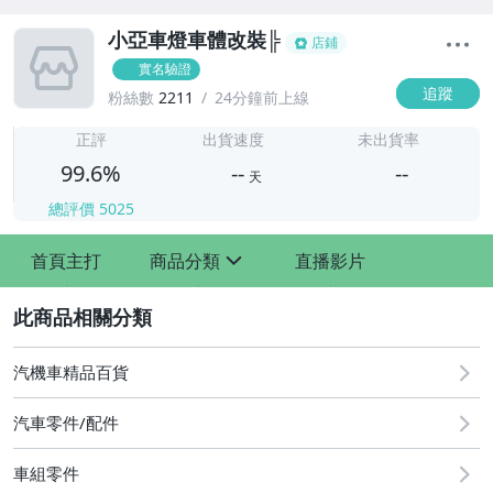
小亞車燈車體改裝╠
店鋪
實名驗證
追蹤
粉絲數
2211
24分鐘前上線
-
-
正評
出貨速度
未出貨率
99.6%
--
--
天
總評價
5025
-
首頁主打
商品分類
直播影片
-
sign
2
汽機車精品百貨
汽車零件/配件
車組零件
其他汽車零配件