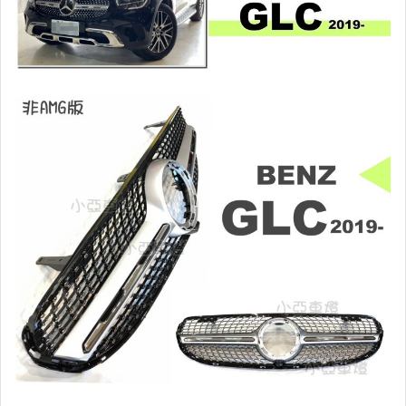
原廠型尾燈.紅白晶鑽尾燈
黑框尾燈.圓燈型尾燈.LED尾燈
前後保桿側燈.後保桿LED反光片
原廠型霧燈.晶鑽及燻黑霧燈.
各車系LED後保桿下霧燈
專用型魚眼霧燈.光圈魚眼霧燈
BMW光圈燈泡.CCFL光圈
LED第三剎車燈.LED燈泡
各車系專用DRL日行燈
車身標誌MARK.車身飾條
前後保桿.前後下巴.側裙.尾翼