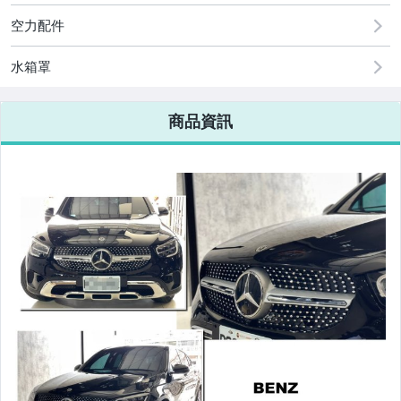
原廠=規格大燈.正廠大燈
空力配件
改裝=R8燈眉款DRL大燈
水箱罩
改裝=晶鑽大燈.黑框大燈
商品資訊
改裝=光圈魚眼大燈.一般魚眼大燈
手工改=3D/CCFL/COB光圈魚眼大燈
客製=光圈魚眼導光條日行燈系列
超薄型HID氙氣燈泡.大燈燈泡
通用型DRL日行燈.R8日行燈
原廠型=角燈.晶鑽.黑框.黃角燈
前保桿小燈.晶鑽.黑框小燈
LED側燈.晶鑽.燻黑.黃側燈