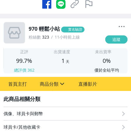
970 輕鬆小站
實名驗證
粉絲數
323
11小時前上線
追蹤
1
正評
出貨速度
未出貨率
99.7%
1
0%
天
總評價
362
優於全站平均
首頁主打
商品分類
直播影片
sign
2
偶像、球員卡與郵幣
偶像、球員卡與郵幣
球員卡/其他收藏卡