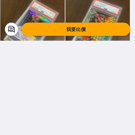
我要出價
970 輕鬆小站
970 輕鬆小站
KEVIN GARNETT 2020 PRIZ
KLAY THOMPSON 18-19 MO
M 閃亮金屬 簽名卡 PSA10 滿
SAIC 低限量 10/25 格子閃亮
分
金屬卡 PSA9
$ 6,888
$ 2,233
直購
直購