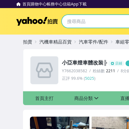
首頁
購物中心
帳務中心
信箱
App下載
Yahoo拍賣
拍賣
汽機車精品百貨
汽車零件/配件
車組
小亞車燈車體改裝╠
店鋪
Y7662038582
粉絲數
2211
8分
正評
99.6%
(
5025
)
首頁主打
商品分類
直
sign