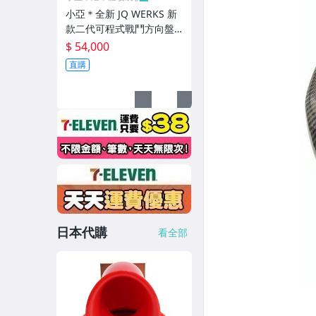
小亞＊全新 JQ WERKS 新
款二代可程式戰鬥方向盤
機構 高階版PODIUM機構
$ 54,000
標配超轉燈
直購
日本代購
看全部