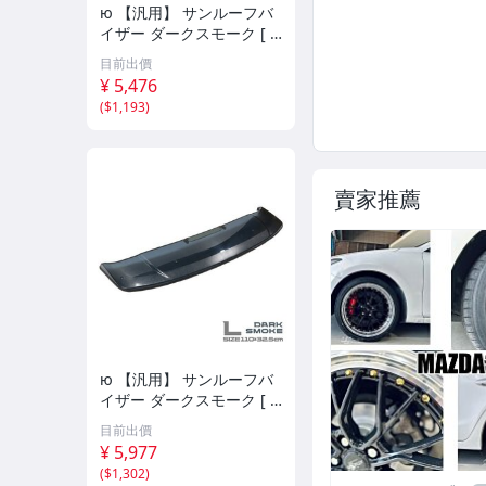
ю 【汎用】 サンルーフバ
イザー ダークスモーク [ S
サイズ ] 90×32.5cm 取付
目前出價
金具付き サンルーフ 後付
¥ 5,476
け 換気 雨よけ 曇り予防 1
(
$1,193
)
個
賣家推薦
ю 【汎用】 サンルーフバ
イザー ダークスモーク [ L
サイズ ] 110×32.5cm 取付
目前出價
金具付き サンルーフ 後付
¥ 5,977
け 換気 雨よけ 曇り予防 1
(
$1,302
)
個