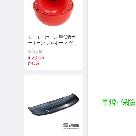
モーモーホーン 重低音カ
ーホーン ブルホーン ダン
プカー 汽笛のような重量
目前出價
級の迫力！ステー付 レッ
¥ 2,065
ド 12V汎用 クラクション
(
$450
)
旧車 バイク