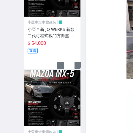
避震器.卡鉗.來另片.短彈簧
CUSCO / HARDRACE 各車系結構桿.拉桿
小亞車燈車體改裝╠
進氣套件 進氣系統 全系列
小亞＊新 JQ WERKS 新款
二代可程式戰鬥方向盤 機
其它
構 高階版PODIUM機構標
$ 54,000
配超轉燈
直購
小亞車燈車體改裝╠