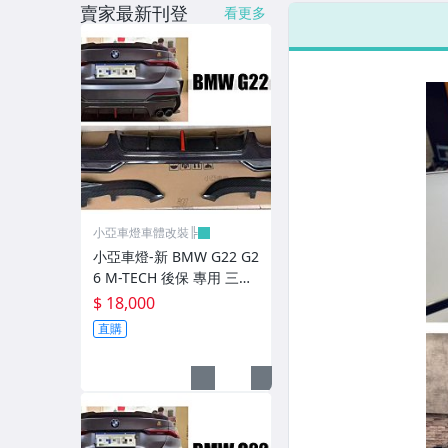
賣家最新刊登
看更多
LED側燈.晶鑽.燻黑.黃側燈
原廠型尾燈.紅白晶鑽尾燈
黑框尾燈.圓燈型尾燈.LED尾燈
前後保桿側燈.後保桿LED反光片
原廠型霧燈.晶鑽及燻黑霧燈.
各車系LED後保桿下霧燈
小亞車燈車體改裝╠
專用型魚眼霧燈.光圈魚眼霧燈
小亞車燈-新 BMW G22 G2
6 M-TECH 後保 專用 三件
BMW光圈燈泡.CCFL光圈
式 卡夢 碳纖維 CARBON
$ 18,000
後下巴+包角
直購
LED第三剎車燈.LED燈泡
各車系專用DRL日行燈
車身標誌MARK.車身飾條