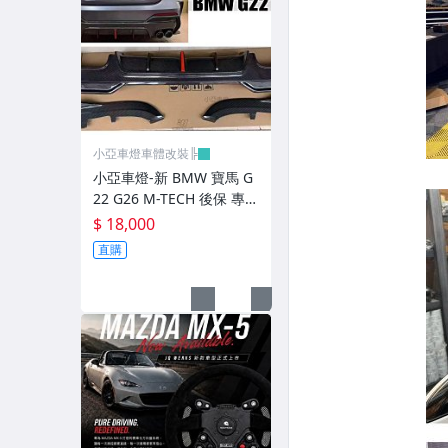
前後保桿.前後下巴.側裙.尾翼
升降機.汽車零件.鈑金零件
內.外把手.後視鏡.LED後視鏡
大燈框.後燈框.側燈框.霧燈框
小亞車燈車體改裝╠
煞車油門踏板.冷光迎賓踏板
小亞車燈-新 BMW 寶馬 G
22 G26 M-TECH 後保 專
排氣管.內龜板.下護板.擋泥板
用 三件式 卡夢 碳纖維 CA
$ 18,000
RBON 後下巴+包角
牌照燈.室內燈.照地燈
直購
原廠改裝水箱罩.通風網
各車系燈眉.空力套件
非常機車
車用精品百貨類.各車系晴雨窗