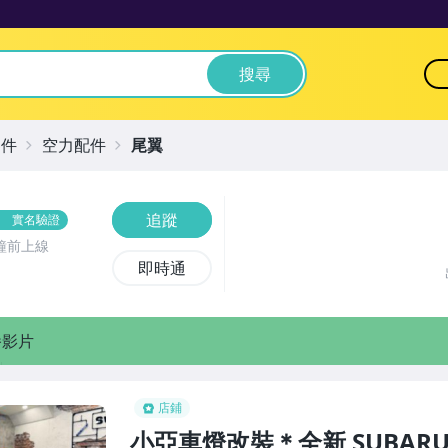
搜尋
零件
空力配件
尾翼
追蹤
實名驗證
鐘前上線
即時通
播影片
店鋪
小亞車燈改裝＊全新 SUBARU 