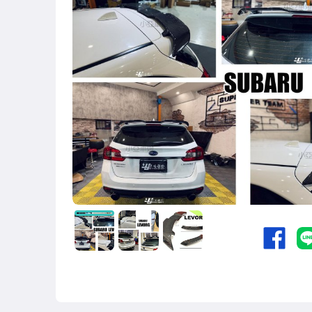
其他汽車零配件
原廠=規格大燈.正廠大燈
改裝=R8燈眉款DRL大燈
改裝=晶鑽大燈.黑框大燈
改裝=光圈魚眼大燈.一般魚眼大燈
手工改=3D/CCFL/COB光圈魚眼大燈
客製=光圈魚眼導光條日行燈系列
超薄型HID氙氣燈泡.大燈燈泡
通用型DRL日行燈.R8日行燈
原廠型=角燈.晶鑽.黑框.黃角燈
前保桿小燈.晶鑽.黑框小燈