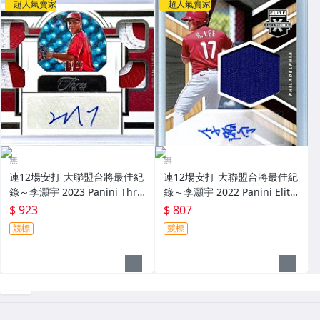
超人氣賣家
超人氣賣家
無
無
連12場安打 大聯盟台將最佳紀
連12場安打 大聯盟台將最佳紀
錄～李灝宇 2023 Panini Thre
錄～李灝宇 2022 Panini Elite
e And Two 限量25張新人原封
Extra Edition 實戰球衣簽名卡
$ 923
$ 807
四球衣簽名卡 Patch～
～
競標
競標