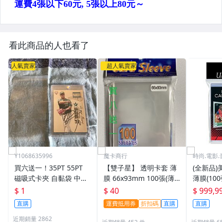
看此商品的人也看了
人氣賣家
超人氣賣家
Y1068635996
魔卡商行
時尚.電影.
買六送一！35PT 55PT
【雙子星】 透明卡套 薄
(全新品)美
磁吸式卡夾 自黏袋 中華
膜 66x93mm 100張(薄)
薄膜(10
職棒球員卡 遊戲王 寶可
適用 BBM MLB Topps C
次到貨日期:
$ 1
$ 40
$ 999,9
夢PTCG 漫威 ultra pro
PBL 球員卡
直購
運費抵用券
折扣碼
直購
直購
可用
近期銷量 2862