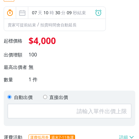
07
天
10
時
30
分
08
秒結束
/
賣家可提前結束
拍賣時間會自動延長
$4,000
起標價格
100
出價增額
無
最高出價者
1
件
數量
自動出價
直接出價
運費活動
運費抵用券
週末7-11免運