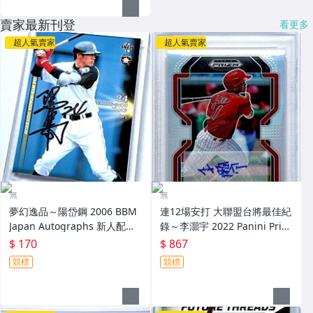
賣家最新刊登
看更多
超人氣賣家
超人氣賣家
無
無
夢幻逸品～陽岱鋼 2006 BBM
連12場安打 大聯盟台將最佳紀
Japan Autographs 新人配布
錄～李灝宇 2022 Panini Priz
簽名卡 加蓋BBM鋼印 RC～
m Draft Picks 亮面新人簽名鑑
$ 170
$ 867
定卡 RC PSA 9～
競標
競標