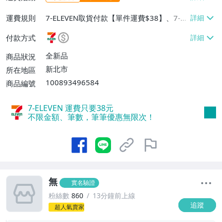
運費規則
7-ELEVEN取貨付款【單件運費$38】、7-EL
EVEN取貨不付款【單件運費$38】、郵局掛
付款方式
號【單件運費$60、滿20件或消費滿$5000
0免運費】
全新品
商品狀況
新北市
所在地區
100893496584
商品編號
7-ELEVEN 運費只要
38
元
不限金額、筆數，筆筆優惠無限次！
無
實名驗證
粉絲數
860
13分鐘前上線
追蹤
超人氣賣家
1