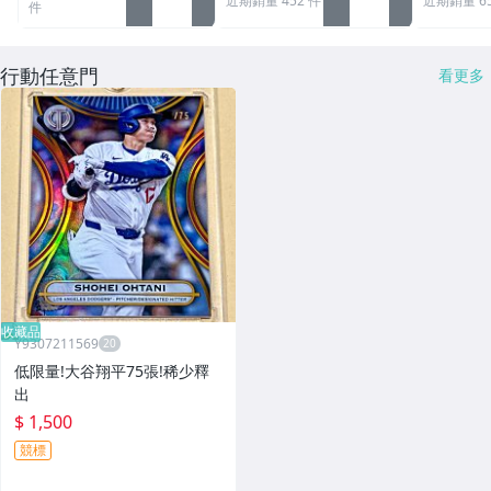
近期銷量 452 件
近期銷量 6
件
行動任意門
看更多
收藏品
Y9307211569
低限量!大谷翔平75張!稀少釋
出
$ 1,500
競標