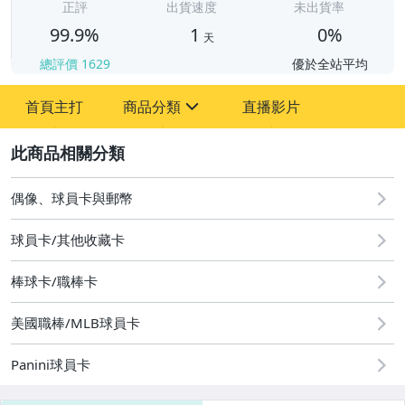
正評
出貨速度
未出貨率
99.9%
1
0%
天
總評價
1629
優於全站平均
首頁主打
商品分類
直播影片
sign
2
成人專區
玩具、模型與公仔
偶像、球員卡與郵幣
偶像、球員卡與郵幣
球員卡/其他收藏卡
棒球卡/職棒卡
美國職棒/MLB球員卡
Panini球員卡