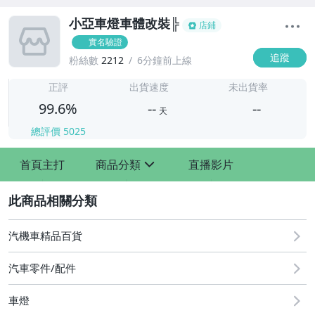
小亞車燈車體改裝╠
店鋪
實名驗證
追蹤
粉絲數
2212
6分鐘前上線
-
-
正評
出貨速度
未出貨率
99.6%
--
--
天
總評價
5025
-
首頁主打
商品分類
直播影片
-
sign
2
汽機車精品百貨
汽車零件/配件
車燈
其他汽車零配件