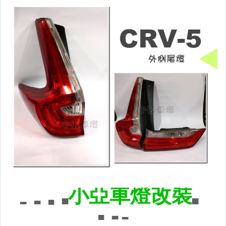
原廠型尾燈.紅白晶鑽尾燈
黑框尾燈.圓燈型尾燈.LED尾燈
前後保桿側燈.後保桿LED反光片
原廠型霧燈.晶鑽及燻黑霧燈.
各車系LED後保桿下霧燈
專用型魚眼霧燈.光圈魚眼霧燈
BMW光圈燈泡.CCFL光圈
LED第三剎車燈.LED燈泡
各車系專用DRL日行燈
車身標誌MARK.車身飾條
前後保桿.前後下巴.側裙.尾翼