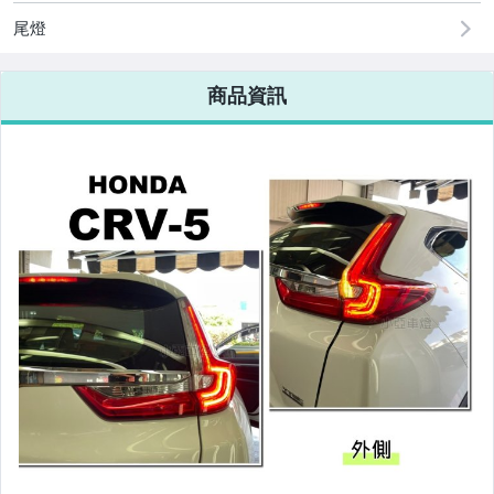
原廠=規格大燈.正廠大燈
尾燈
改裝=R8燈眉款DRL大燈
商品資訊
改裝=晶鑽大燈.黑框大燈
改裝=光圈魚眼大燈.一般魚眼大燈
手工改=3D/CCFL/COB光圈魚眼大燈
客製=光圈魚眼導光條日行燈系列
超薄型HID氙氣燈泡.大燈燈泡
通用型DRL日行燈.R8日行燈
原廠型=角燈.晶鑽.黑框.黃角燈
前保桿小燈.晶鑽.黑框小燈
LED側燈.晶鑽.燻黑.黃側燈