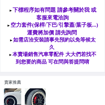
升降機.汽車零件.鈑金零件
內.外把手.後視鏡.LED後視鏡
大燈框.後燈框.側燈框.霧燈框
煞車油門踏板.冷光迎賓踏板
排氣管.內龜板.下護板.擋泥板
牌照燈.室內燈.照地燈
原廠改裝水箱罩.通風網
各車系燈眉.空力套件
賣家推薦
非常機車
車用精品百貨類.各車系晴雨窗
避震器.卡鉗.來另片.短彈簧