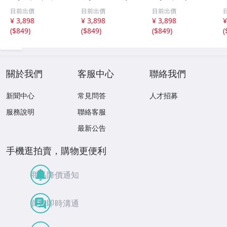
ST240系 02.09～
2.02～14.12 ハロ
SXV21系 99.08～
目前出價
目前出價
目前出價
04.12 ハロゲン車
ゲン車 [ HB3 ] ハ
01.08 ハロゲン車
T
¥ 3,898
¥ 3,898
¥ 3,898
¥
[ HB3 ] ハイビー
イビーム LED 2個
[ HB3 ] ハイビー
H
(
$849
)
(
$849
)
(
$849
)
(
ム LED 2個 80W
セット 80W 16連
ム LED 2個 80W
16連 XT-E端子搭
XT-E端子搭載 ホ
16連 XT-E端子搭
載 ホワイト 12V/
ワイト 12V/24V
載 ホワイト 12V/
24V
24V
V
關於我們
客服中心
聯絡我們
新聞中心
常見問答
人才招募
服務說明
聯絡客服
最新公告
手機逛拍賣，購物更便利
商品降價通知
買賣即時溝通