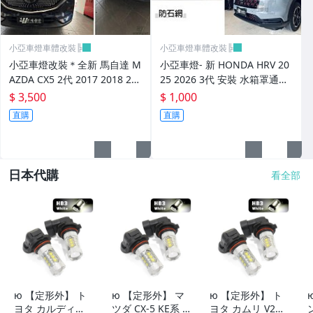
小亞車燈車體改裝╠
小亞車燈車體改裝╠
小亞車燈改裝＊全新 馬自達 M
小亞車燈- 新 HONDA HRV 20
AZDA CX5 2代 2017 2018 20
25 2026 3代 安裝 水箱罩通風
19 滿天星樣式 鑽石 水箱罩
網 紅色 防石網 粉體鋁網
$ 3,500
$ 1,000
直購
直購
日本代購
看全部
ю 【定形外】 ト
ю 【定形外】 マ
ю 【定形外】 ト
ヨタ カルディナ
ツダ CX-5 KE系 1
ヨタ カムリ V21,