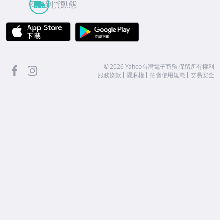
商品到貨動態
APP Store
Google Play
facebook
Instagram
©
2026
Yahoo台灣電子商務 保留所有權利
服務條款
隱私權
拍賣使用規範
交易安全