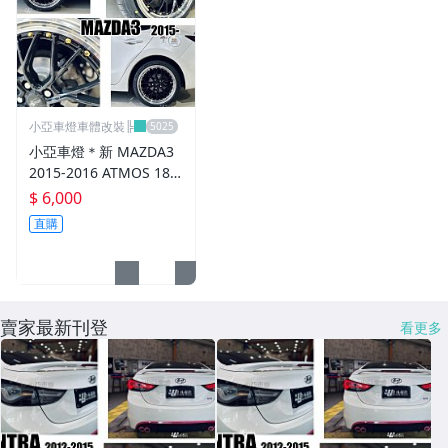
CUSCO / HARDRACE 各車系結構桿.拉桿
進氣套件 進氣系統 全系列
其它
小亞車燈車體改裝╠
小亞車燈＊新 MAZDA3
2015-2016 ATMOS 18
吋 鋁圈 輪框 18*8.5 5/1
$ 6,000
08 ET40 5孔108 銀黑車
直購
邊 鉚釘款
賣家最新刊登
看更多