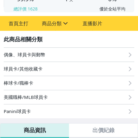
總評價
1628
優於全站平均
首頁主打
商品分類
直播影片
sign
2
成人專區
玩具、模型與公仔
偶像、球員卡與郵幣
偶像、球員卡與郵幣
球員卡/其他收藏卡
棒球卡/職棒卡
美國職棒/MLB球員卡
Panini球員卡
商品資訊
出價紀錄