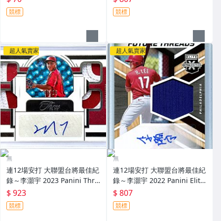
定卡 RC PSA 9～
競標
競標
超人氣賣家
超人氣賣家
無
無
連12場安打 大聯盟台將最佳紀
連12場安打 大聯盟台將最佳紀
錄～李灝宇 2023 Panini Thre
錄～李灝宇 2022 Panini Elite
e And Two 限量25張新人原封
Extra Edition 實戰球衣簽名卡
$ 923
$ 807
四球衣簽名卡 Patch～
～
競標
競標