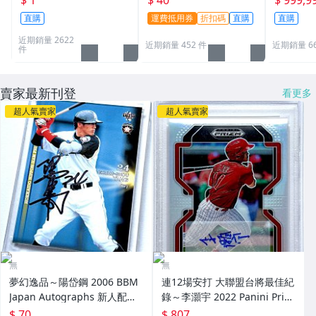
$ 1
$ 40
$ 999,9
夢PTCG 漫威 ultra pro
PBL 球員卡
直購
運費抵用券
折扣碼
直購
直購
可用
近期銷量 2622
近期銷量 452 件
近期銷量 6
件
賣家最新刊登
看更多
超人氣賣家
超人氣賣家
無
無
夢幻逸品～陽岱鋼 2006 BBM
連12場安打 大聯盟台將最佳紀
Japan Autographs 新人配布
錄～李灝宇 2022 Panini Priz
簽名卡 加蓋BBM鋼印 RC～
m Draft Picks 亮面新人簽名鑑
$ 70
$ 807