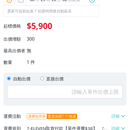
/
賣家可提前結束
拍賣時間會自動延長
$5,900
起標價格
300
出價增額
無
最高出價者
1
件
數量
自動出價
直接出價
運費活動
運費抵用券
驚喜加碼7-11免運
運費規則
7-ELEVEN取貨付款【單件運費$38】、7-EL