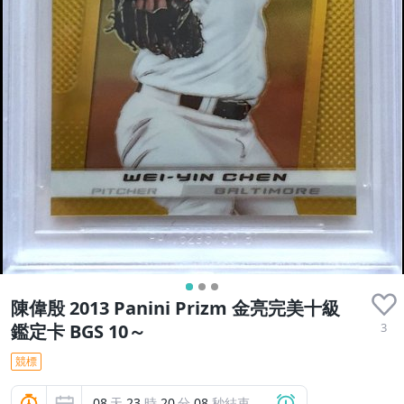
陳偉殷 2013 Panini Prizm 金亮完美十級
3
鑑定卡 BGS 10～
競標
08
天
23
時
20
分
07
秒結束