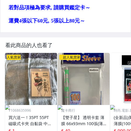
看此商品的人也看了
人氣賣家
超人氣賣家
Y1068635996
魔卡商行
時尚.電影.
買六送一！35PT 55PT
【雙子星】 透明卡套 薄
(全新品)美
磁吸式卡夾 自黏袋 中華
膜 66x93mm 100張(薄)
薄膜(10
職棒球員卡 遊戲王 寶可
適用 BBM MLB Topps C
次到貨日期: