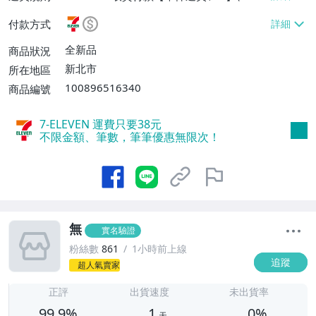
EVEN取貨不付款【單件運費$38】、郵局掛
付款方式
號【單件運費$60、滿20件或消費滿$5000
0免運費】
全新品
商品狀況
新北市
所在地區
100896516340
商品編號
7-ELEVEN 運費只要
38
元
不限金額、筆數，筆筆優惠無限次！
無
實名驗證
粉絲數
861
1小時前上線
追蹤
超人氣賣家
1
正評
出貨速度
未出貨率
99.9%
1
0%
天