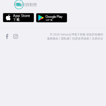
商品到貨動態
APP Store
Google Play
facebook
Instagram
©
2026
Yahoo台灣電子商務 保留所有權利
服務條款
隱私權
拍賣使用規範
交易安全