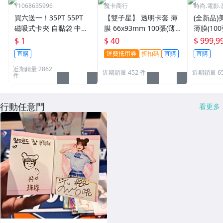
Y1068635996
魔卡商行
時尚.電影.
買六送一！35PT 55PT
【雙子星】 透明卡套 薄
(全新品)美
磁吸式卡夾 自黏袋 中華
膜 66x93mm 100張(薄)
薄膜(10
職棒球員卡 遊戲王 寶可
適用 BBM MLB Topps C
次到貨日期:
$ 1
$ 40
$ 999,9
夢PTCG 漫威 ultra pro
PBL 球員卡
直購
運費抵用券
折扣碼
直購
直購
可用
近期銷量 2862
近期銷量 452 件
近期銷量 6
件
行動任意門
看更多