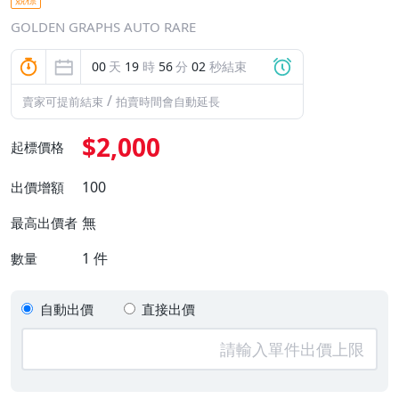
GOLDEN GRAPHS AUTO RARE
00
天
19
時
56
分
02
秒結束
/
賣家可提前結束
拍賣時間會自動延長
$2,000
起標價格
100
出價增額
無
最高出價者
1
件
數量
自動出價
直接出價