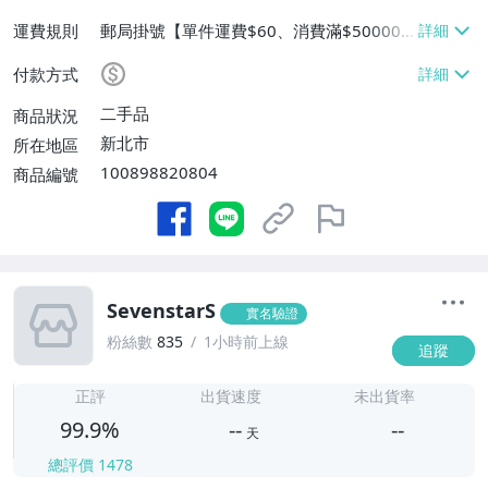
運費規則
郵局掛號【單件運費$60、消費滿$50000
免運費】
付款方式
二手品
商品狀況
新北市
所在地區
100898820804
商品編號
SevenstarS
實名驗證
粉絲數
835
1小時前上線
追蹤
-
-
正評
出貨速度
未出貨率
99.9%
--
--
天
總評價
1478