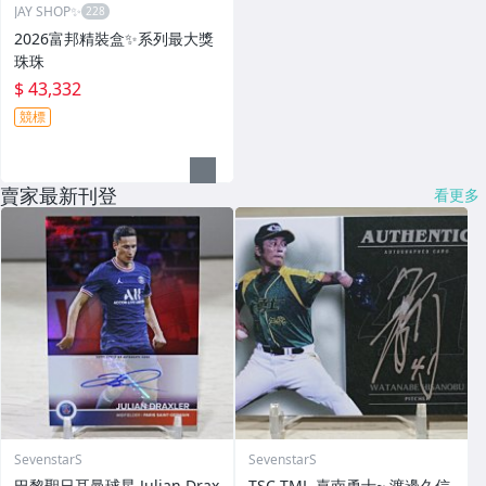
JAY SHOP✨
2026富邦精裝盒✨系列最大獎
珠珠
$ 43,332
競標
賣家最新刊登
看更多
SevenstarS
SevenstarS
巴黎聖日耳曼球星 Julian Drax
TSC TML-嘉南勇士~ 渡邊久信