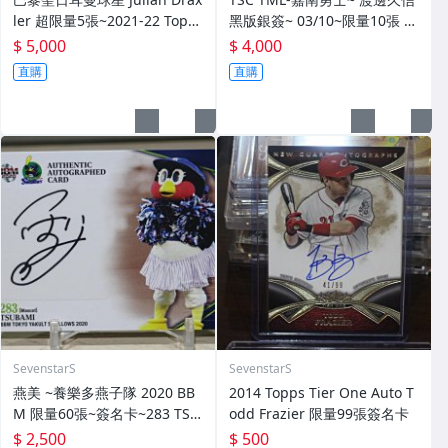
ler 超限量5張~2021-22 Topp
黑版銀簽~ 03/10~限量10張 簽
s Paris Saint-Germain SSP
名卡~交換卡 已換回~ 簽背號4
$ 5,000
$ 4,000
亮面簽名卡~
1~西武獅日職3屆勝投王 勇士T
直購
直購
ML三冠王 MVP~
SevenstarS
SevenstarS
燕美 ~養樂多燕子隊 2020 BB
2014 Topps Tier One Auto T
M 限量60張~簽名卡~283 TSU
odd Frazier 限量99張簽名卡
BAMI~最強吉祥物 燕九郎妹妹
$ 2,500
$ 500