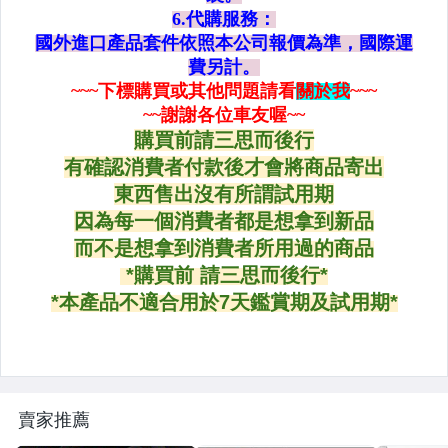
其他廠牌
LED燈泡
HID燈組
車燈改裝
外匯進口車
全車烤漆
電鍍代工
皮椅改裝
日本外匯品
行車紀錄器
賣家推薦
碳纖維製品包覆