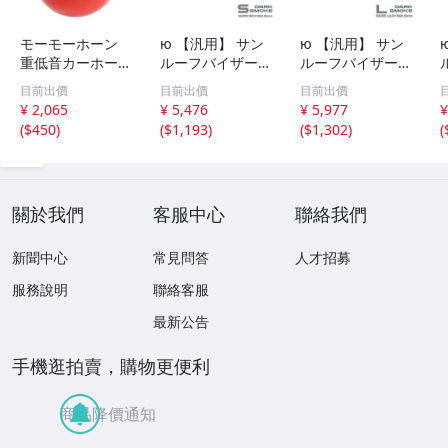
モーモーホーン
ю 【汎用】 サン
ю 【汎用】 サン
重低音カーホーン
ルーフバイザー
ルーフバイザー
ブルホーン ダン
ダークスモーク [
ダークスモーク [
目前出價
目前出價
目前出價
プカー 汽笛のよ
Sサイズ ] 90×32.
Lサイズ ] 110×3
¥ 2,065
¥ 5,476
¥ 5,977
¥
うな重量級の迫
5cm 取付金具付
2.5cm 取付金具
(
$450
)
(
$1,193
)
(
$1,302
)
(
力！ステー付 レ
き サンルーフ 後
付き サンルーフ
ッド 12V汎用 ク
付け 換気 雨よけ
後付け 換気 雨よ
ラクション 旧車
曇り予防 1個
け 曇り予防 1個
バイク
關於我們
客服中心
聯絡我們
新聞中心
常見問答
人才招募
服務說明
聯絡客服
最新公告
手機逛拍賣，購物更便利
商品降價通知