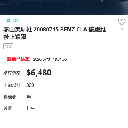
店鋪
泰山美研社 20080715 BENZ CLA 碳纖維
0
後上遮陽
競標
競標已結束
2026/07/31 19:31:00
$6,480
結標價格
300
出價增額
無
得標者
1
件
數量