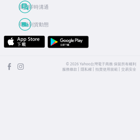
買賣即時溝通
商品到貨動態
APP Store
Google Play
facebook
Instagram
©
2026
Yahoo台灣電子商務 保留所有權利
服務條款
隱私權
拍賣使用規範
交易安全