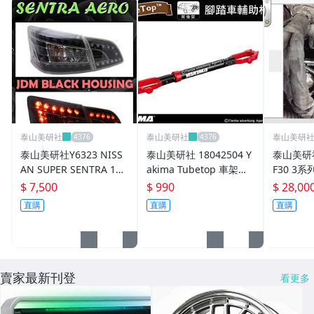
水箱罩
避震器
鋁圈修復烤漆
來令片
卡鉗組
泰山美研社
泰山美研社
泰山美研
泰山美研社Y6323 NISS
泰山美研社 18042504 Y
泰山美研社
車燈
AN SUPER SENTRA 14-
akima Tubetop 車架固
F30 3系列
15年 LED 黑底尾燈一組
定支架.公路車.登山車
328 外
$ 7,500
$ 990
$ 28,00
日行燈
台灣製造精品
(依當月報價為主)
價
直購
直購
直購
視聽設備
汽車精品
賣家最新刊登
看更多
鋁圈
Mustang野馬