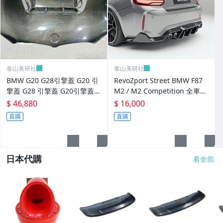
泰山美研社
泰山美研社
BMW G20 G28引擎蓋 G20 引
RevoZport Street BMW F87
擎蓋 G28 引擎蓋 G20引擎蓋/
M2 / M2 Competition 全車
G28干碳引擎蓋套件CS款
乾式碳纖維 尾翼套件
$ 46,880
$ 16,000
直購
直購
日本代購
看全部