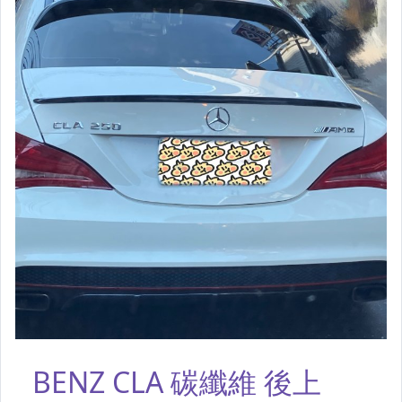
BMW/寶馬
Benz/朋馳
Cadillac/凱迪拉克
Chrysler/克萊斯勒
Ferrari/法拉利
Ford/福特
Honda/本田
Hyundai/現代
Jaguar/捷豹
Lamborghini
Lexus/凌志