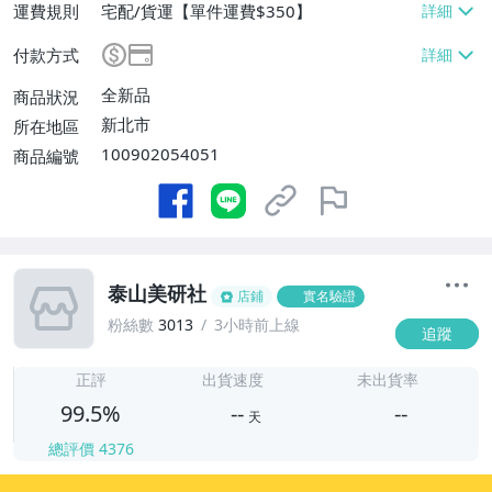
運費規則
宅配/貨運【單件運費$350】
付款方式
全新品
商品狀況
新北市
所在地區
100902054051
商品編號
泰山美研社
店鋪
實名驗證
粉絲數
3013
3小時前上線
追蹤
-
-
正評
出貨速度
未出貨率
99.5%
--
--
天
總評價
4376
-