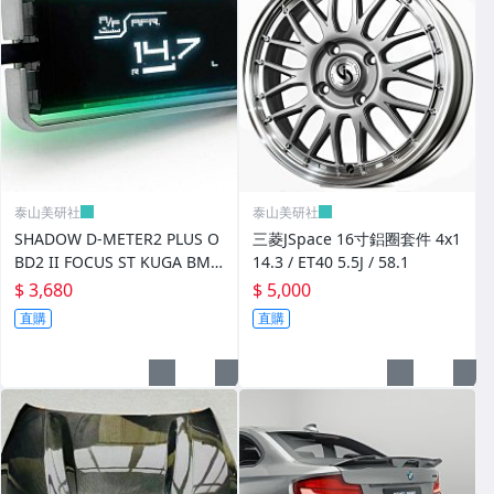
LUXGEN/納智捷
tesla model/特斯拉
其它
泰山美研社
泰山美研社
￼SHADOW D-METER2 PLUS O
三菱JSpace 16寸鋁圈套件 4x1
BD2 II FOCUS ST KUGA BM
14.3 / ET40 5.5J / 58.1
W G20 變速箱油溫
$ 3,680
$ 5,000
直購
直購