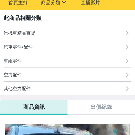
首頁主打
商品分類
直播影片
-
sign
2
汽機車精品百貨
汽車零件/配件
車組零件
空力配件
ASTON MARTIN
其他空力配件
Acura
Alfa Romeo
商品資訊
出價紀錄
Audi/奧迪
BENTLEY