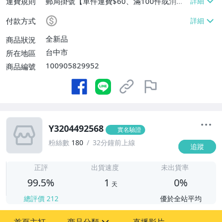
運費規則
郵局掛號【單件運費$60、滿100件或消費
滿$9999免運費】
付款方式
全新品
商品狀況
台中市
所在地區
100905829952
商品編號
Y3204492568
實名驗證
粉絲數
180
32分鐘前上線
追蹤
1
正評
出貨速度
未出貨率
99.5%
1
0%
天
總評價
212
優於全站平均