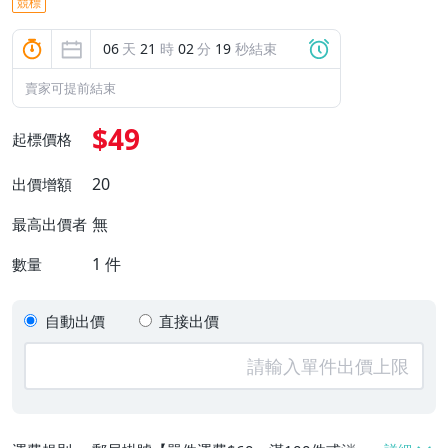
競標
06
天
21
時
02
分
18
秒結束
賣家可提前結束
$49
起標價格
20
出價增額
無
最高出價者
1
件
數量
自動出價
直接出價