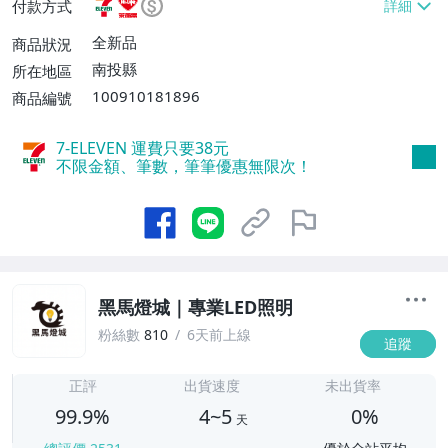
付款方式
費$60、滿200件或消費滿$1999免運
費】、宅配/貨運【單件運費$150、消費滿
全新品
商品狀況
$20000免運費】、郵局掛號【單件運費$8
南投縣
所在地區
0、消費滿$20000免運費】
100910181896
商品編號
7-ELEVEN 運費只要
38
元
不限金額、筆數，筆筆優惠無限次！
黑馬燈城｜專業LED照明
粉絲數
810
6天前上線
追蹤
4
正評
出貨速度
未出貨率
99.9%
4~5
0%
天