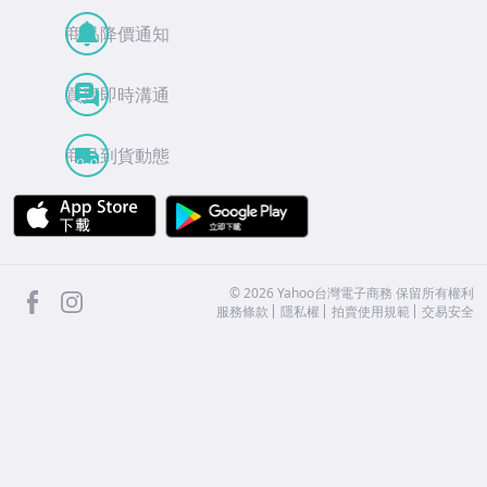
商品降價通知
買賣即時溝通
商品到貨動態
APP Store
Google Play
facebook
Instagram
©
2026
Yahoo台灣電子商務 保留所有權利
服務條款
隱私權
拍賣使用規範
交易安全