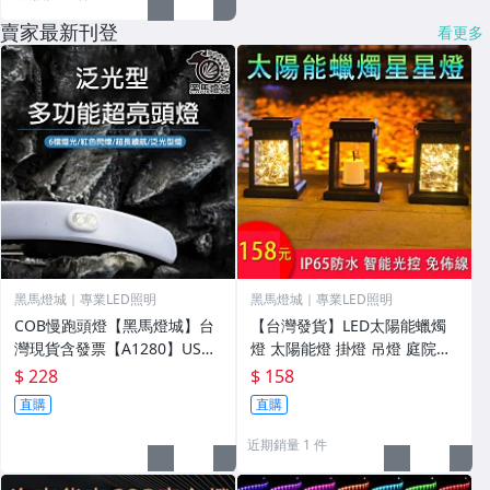
賣家最新刊登
看更多
黑馬燈城｜專業LED照明
黑馬燈城｜專業LED照明
COB慢跑頭燈【黑馬燈城】台
【台灣發貨】LED太陽能蠟燭
灣現貨含發票【A1280】USB
燈 太陽能燈 掛燈 吊燈 庭院照
充電 釣魚 狩獵 夜間跑步露營
明燈 花園景觀裝飾燈咖啡廳防
$ 228
$ 158
騎自行車 爬山 LED 運動
水陽臺掛樹別墅燈
直購
直購
近期銷量 1 件