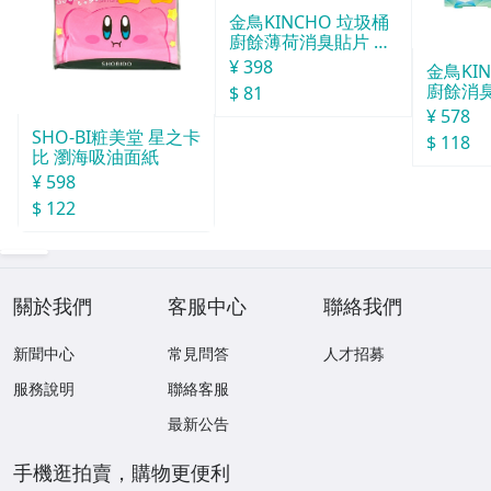
金鳥KINCHO 垃圾桶
廚餘薄荷消臭貼片 約
30天分
¥ 398
金鳥KI
廚餘消臭
$ 81
分
¥ 578
SHO-BI粧美堂 星之卡
$ 118
比 瀏海吸油面紙
¥ 598
$ 122
關於我們
客服中心
聯絡我們
新聞中心
常見問答
人才招募
服務說明
聯絡客服
最新公告
手機逛拍賣，購物更便利