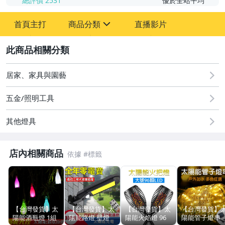
總評價
2531
優於全站平均
首頁主打
商品分類
直播影片
sign
2
汽機車精品百貨
居家、家具與園藝
居家、家具與園藝
運動、戶外與休閒
五金/照明工具
其他燈具
店內相關商品
【台灣發貨】太
【台灣發貨】太
【台灣發貨】太
【台灣發貨】
陽能酒瓶燈 1組
陽能路燈 壁燈
陽能火焰燈 96
陽能管子燈串