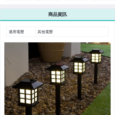
5支 銅線燈串
COB燈 LED燈 太
燈珠 LED燈 庭園
LED銅線燈串 
LED瓶塞燈裝飾
陽能路燈 高亮人
燈 庭院燈 戶外
誕燈串 戶外庭
小彩燈串燈 庭院
體感應燈 人體紅
燈 太陽能壁燈
裝飾彩燈 軟管
商品資訊
燈 吊燈 掛燈
外線感應 路燈
太陽能路燈 火把
彩燈 聖誕節裝
戶外燈 庭院燈
燈 草皮燈 景觀
燈
適用電壓
其他電壓