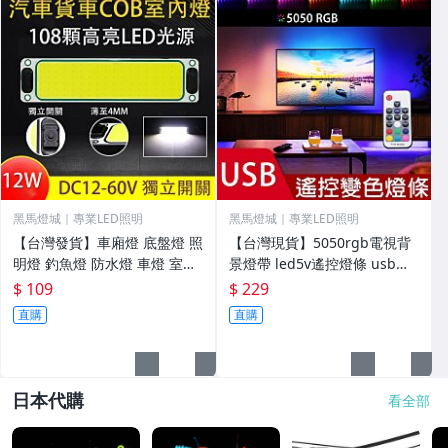
黑馬燈城｜專業LED照明
黑馬燈城｜專業LED照明
【台灣發貨】車廂燈 底盤燈 照
【台灣現貨】5050rgb電視背
明燈 釣魚燈 防水燈 車燈 室內
景燈帶 led5v遙控燈條 usb滴
燈 露營燈 貨車燈 後車燈 駕駛
膠彩色燈帶
$ 109
$ 229
燈 閱讀燈
直購
直購
日本代購
看全部