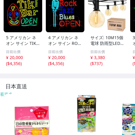
5 アメリカン ネ
4 アメリカン ネ
サイズ: 10M15個
オン サイン TIKI
オン サイン ROC
電球 防雨型LED
BAR 高さ約52cm
K JAZZ BLUES OP
ストリングライト
B
目前出價
目前出價
目前出價
幅約60cm 奥行約
EN 高さ約51cm
10M 15個LED電
¥ 20,000
¥ 20,000
¥ 3,380
¥
13cm 看板 ネオ
幅約51cm 奥行約
球付き E12口金 2
(
$4,356
)
(
$4,356
)
(
$737
)
(
ン管 光る看板
13cm 看板 ネオ
700K電球色 PC素
ン管 光る看板
材 破損しにくい
連結可能 LEDイ
ルミネーシ
日本直送
看更多