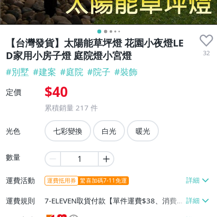
【台灣發貨】太陽能草坪燈 花園小夜燈LE
32
D家用小房子燈 庭院燈小宮燈
#
別墅
#
建案
#
庭院
#
院子
#
裝飾
$40
定價
累積銷量
217
件
光色
七彩變換
白光
暖光
數量
運費活動
運費抵用券
驚喜加碼7-11免運
運費規則
7-ELEVEN取貨付款【單件運費$38、消費滿
$1999免運費】、萊爾富取貨付款【單件運