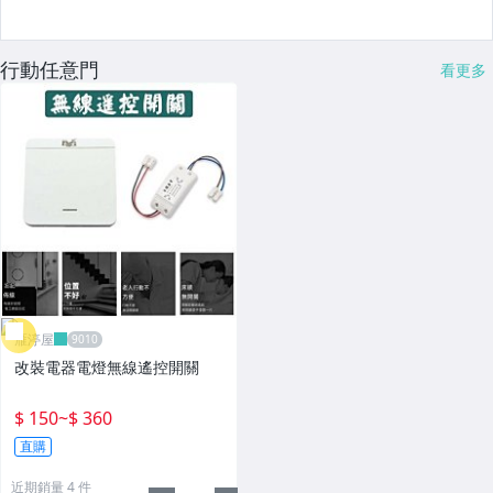
行動任意門
看更多
雁渟屋
改裝電器電燈無線遙控開關
$ 150
~
$ 360
直購
近期銷量 4 件