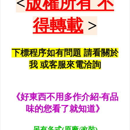
升降機.汽車零件.鈑金零件
內.外把手.後視鏡.LED後視鏡
大燈框.後燈框.側燈框.霧燈框
煞車油門踏板.冷光迎賓踏板
排氣管.內龜板.下護板.擋泥板
牌照燈.室內燈.照地燈
原廠改裝水箱罩.通風網
各車系燈眉.空力套件
非常機車
車用精品百貨類.各車系晴雨窗
避震器.卡鉗.來另片.短彈簧