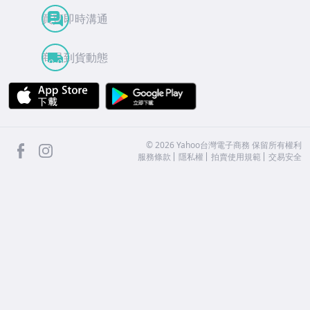
買賣即時溝通
商品到貨動態
APP Store
Google Play
facebook
Instagram
©
2026
Yahoo台灣電子商務 保留所有權利
服務條款
隱私權
拍賣使用規範
交易安全