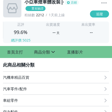
小亞車燈車體改裝╠
店鋪
實名驗證
追蹤
粉絲數
2212
1天前上線
-
-
正評
出貨速度
未出貨率
99.6%
--
--
天
總評價
5025
-
首頁主打
商品分類
直播影片
-
sign
2
汽機車精品百貨
汽車零件/配件
車組零件
其他汽車零配件
原廠=規格大燈.正廠大燈
空力配件