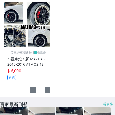
小亞車燈車體改裝╠
小亞車燈＊新 MAZDA3
2015-2016 ATMOS 18
吋 鋁圈 輪框 18*8.5 5/1
$ 6,000
08 ET40 5孔108 銀黑車
直購
邊 鉚釘款
賣家最新刊登
看更多