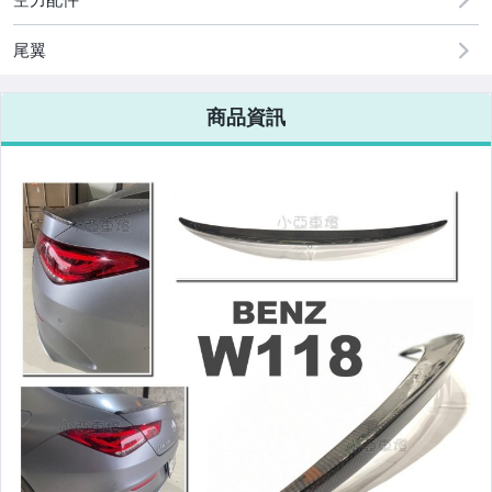
改裝=R8燈眉款DRL大燈
尾翼
改裝=晶鑽大燈.黑框大燈
商品資訊
改裝=光圈魚眼大燈.一般魚眼大燈
手工改=3D/CCFL/COB光圈魚眼大燈
客製=光圈魚眼導光條日行燈系列
超薄型HID氙氣燈泡.大燈燈泡
通用型DRL日行燈.R8日行燈
原廠型=角燈.晶鑽.黑框.黃角燈
前保桿小燈.晶鑽.黑框小燈
LED側燈.晶鑽.燻黑.黃側燈
原廠型尾燈.紅白晶鑽尾燈