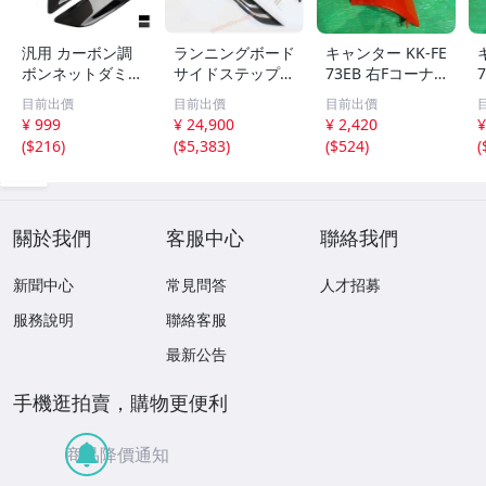
汎用 カーボン調
ランニングボード
キャンター KK-FE
ボンネットダミー
サイドステップ
73EB 右Fコーナ
ダクト エンジン
アルミバー カス
ーパネル 標準高
目前出價
目前出價
目前出價
フード飾り 外装
タム トヨタRAV4
床DX 3T 24V 4
¥ 999
¥ 24,900
¥ 2,420
¥
ドレスアップ ボ
用2019 2020 202
M51 MK997198
(
$216
)
(
$5,383
)
(
$524
)
(
ディステッカー
1 2022
關於我們
客服中心
聯絡我們
新聞中心
常見問答
人才招募
服務說明
聯絡客服
最新公告
手機逛拍賣，購物更便利
商品降價通知