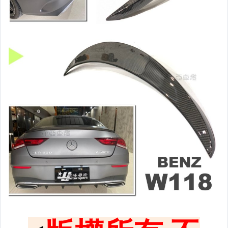
黑框尾燈.圓燈型尾燈.LED尾燈
前後保桿側燈.後保桿LED反光片
原廠型霧燈.晶鑽及燻黑霧燈.
各車系LED後保桿下霧燈
專用型魚眼霧燈.光圈魚眼霧燈
BMW光圈燈泡.CCFL光圈
LED第三剎車燈.LED燈泡
各車系專用DRL日行燈
車身標誌MARK.車身飾條
前後保桿.前後下巴.側裙.尾翼