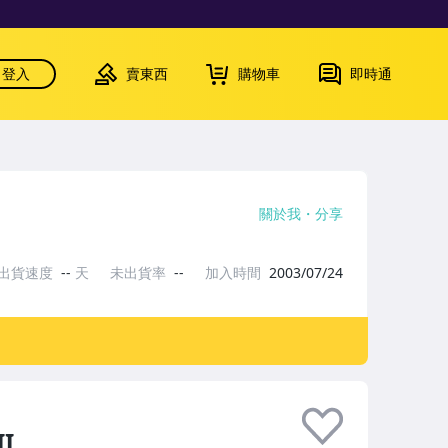
登入
賣東西
購物車
即時通
關於我
分享
出貨速度
--
天
未出貨率
--
加入時間
2003/07/24
I