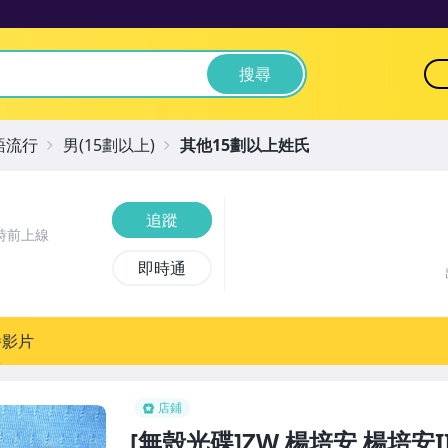
搜尋
語流行
男(15劃以上)
其他15劃以上姓氏
追蹤
時前上線
即時通
播影片
店鋪
[無殼光碟]ZW 楊培安 楊培安II