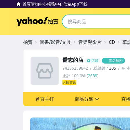
首頁
購物中心
帳務中心
信箱
App下載
Yahoo拍賣
拍賣
圖書/影音/文具
音樂與影片
CD
華
喬志的店
店鋪
實名驗證
Y4386259842
粉絲數
1305
4小
正評
100.0%
(
2659
)
人氣賣家
首頁主打
商品分類
直
sign