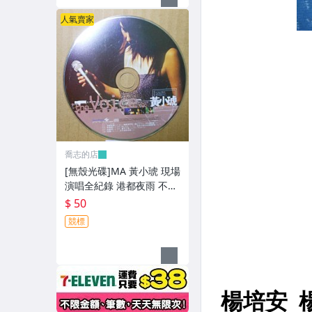
人氣賣家
喬志的店
[無殼光碟]MA 黃小琥 現場
演唱全紀錄 港都夜雨 不只
是朋友 我要我們在一起
$ 50
競標