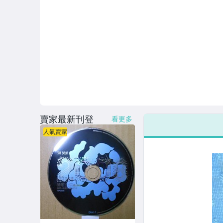
連續據 DVD光碟
電影電視電玩原聲帶
卡拉OK DVD光碟
卡拉OK VCD光碟
DVD演唱會光碟
DVD電影光碟
賣家最新刊登
看更多
原版卡帶
人氣賣家
原版藍光遊戲光碟
PSP及其他原版遊戲光碟
藍光電影影片光碟
其他類光碟