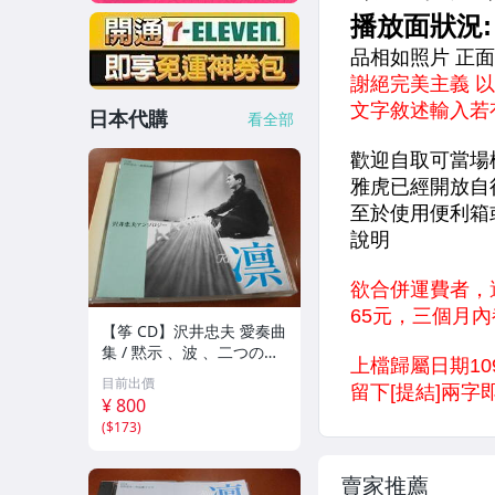
日本代購
看全部
【筝 CD】沢井忠夫 愛奏曲
集 / 黙示 、波 、二つの相
、箏二重奏ソナタ 杵屋正
目前出價
邦 、入野義朗 、小野衛 他
¥ 800
(1971/1973/1976)
(
$173
)
賣家推薦