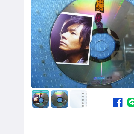
國語光碟
台語光碟
古典光碟
爵士樂
音樂光碟
粵語光碟
客語光碟
日語光碟
韓語光碟
西洋光碟
相聲國劇光碟