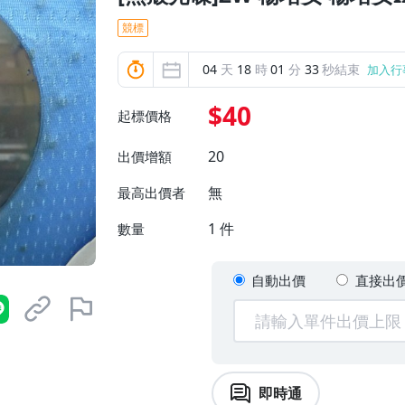
競標
04
天
18
時
01
分
32
秒結束
加入行
$40
起標價格
20
出價增額
無
最高出價者
1
件
數量
自動出價
直接出
即時通