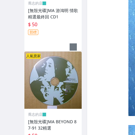
XBOX遊戲光碟
喬志的店
[無殼光碟]MA 游鴻明 情歌
旅遊書籍小說書刊
精選最終回 CD1
$ 50
集郵
競標
其它
人氣賣家
喬志的店
[無殼光碟]MA BEYOND 8
7-91 32精選