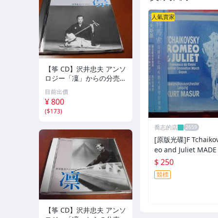
人氣賣家
【筝 CD】沢井忠夫 アンソ
ロジー「凜」からの分売
沢井忠夫作品集 ライブ 風
目前出價
衣、水の声、枯野砧、五節
¥ 800
の舞、ファンタジア (限
(
$173
)
定）
喬志的店
[原版光碟]F Tchaikov
eo and Juliet MADE IN GERM
ANY
$ 250
競標
【筝 CD】沢井忠夫 アンソ