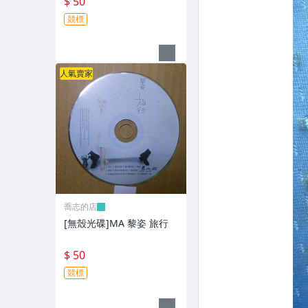
$ 50
競標
人氣賣家
喬志的店
[無殼光碟]MA 黎姿 旅行
$ 50
競標