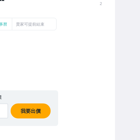
2
事曆
賣家可提前結束
價
我要出價