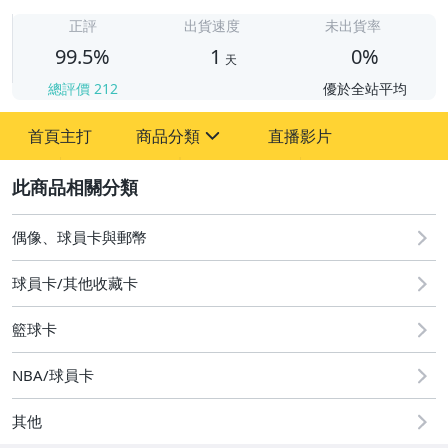
1
正評
出貨速度
未出貨率
99.5%
1
0%
天
總評價
212
優於全站平均
首頁主打
商品分類
直播影片
sign
2
偶像、球員卡與郵幣
偶像、球員卡與郵幣
球員卡/其他收藏卡
籃球卡
NBA/球員卡
其他