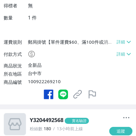
無
得標者
1
件
數量
運費規則
郵局掛號【單件運費$60、滿100件或消費
滿$9999免運費】
付款方式
全新品
商品狀況
台中市
所在地區
100922269210
商品編號
Y3204492568
實名驗證
粉絲數
180
13小時前上線
追蹤